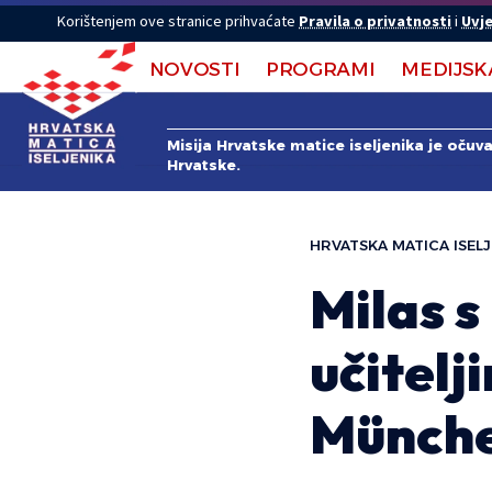
Korištenjem ove stranice prihvaćate
Pravila o privatnosti
i
Uvje
NOVOSTI
PROGRAMI
MEDIJSK
Misija Hrvatske matice iseljenika je očuv
Hrvatske.
HRVATSKA MATICA ISELJ
Milas s
učitelj
Münch