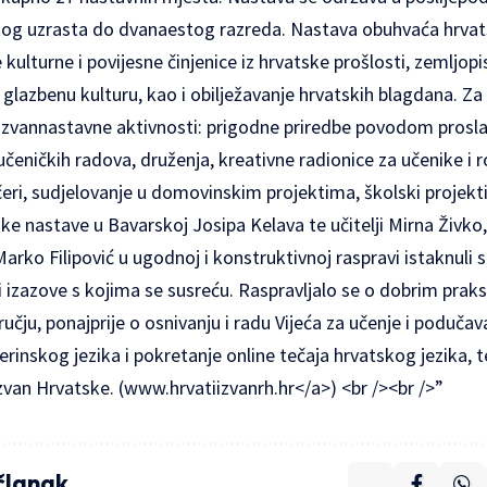
og uzrasta do dvanaestog razreda. Nastava obuhvaća hrvatski
 kulturne i povijesne činjenice iz hrvatske prošlosti, zemljo
 glazbenu kulturu, kao i obilježavanje hrvatskih blagdana. Za
te izvannastavne aktivnosti: prigodne priredbe povodom prosl
učeničkih radova, druženja, kreativne radionice za učenike i ro
eri, sudjelovanje u domovinskim projektima, školski projekti
e nastave u Bavarskoj Josipa Kelava te učitelji Mirna Živko, 
Marko Filipović u ugodnoj i konstruktivnoj raspravi istaknuli 
 i izazove s kojima se susreću. Raspravljalo se o dobrim prak
čju, ponajprije o osnivanju i radu Vijeća za učenje i poduča
rinskog jezika i pokretanje online tečaja hrvatskog jezika, t
zvan Hrvatske. (
www.hrvatiizvanrh.hr</a>) <br /><br />”
 članak