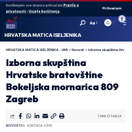
Korištenjem ove stranice prihvaćate
Pravila o
Prihvaćam
privatnosti
i
Uvjete korištenja
.
Open to
Aa
HRVATSKA MATICA ISELJENIKA
HRVATSKA MATICA ISELJENIKA - HMI
>
Novosti
>
Izborna skupština Hrvatske bratovštine Bokeljska mornarica 809 Zagreb
Izborna skupština
Hrvatske bratovštine
Bokeljska mornarica 809
Zagreb
1 MIN ČITANJA
NOVOSTI
14. SIJEČNJA 2019.