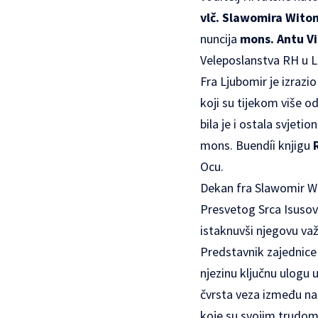
vlč. Slawomira Wito
nuncija
mons. Antu V
Veleposlanstva RH u
Fra Ljubomir je izrazi
koji su tijekom više od
bila je i ostala svjeti
mons. Buendíi knjigu
Ocu.
Dekan fra Slawomir Wit
Presvetog Srca Isusov
istaknuvši njegovu va
Predstavnik zajednic
njezinu ključnu ulogu 
čvrsta veza između naš
koje su svojim trudom