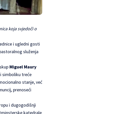
ica koja svjedoči o
ednice i ugledni gosti
, pastoralnog služenja
biskup
Miguel Maury
i simboliku treće
mocionalno stanje, već
nuncij, prenoseći
opu i dugogodišnji
stminsterske katedrale