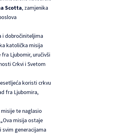
na Scotta
, zamjenika
poslova
 i dobročiniteljima
ska katolička misija
 fra Ljubomir, uručivši
nosti Crkvi i Svetom
esetljeća koristi crkvu
ad fra Ljubomira,
misije te naglasio
 „Ova misija ostaje
vši svim generacijama