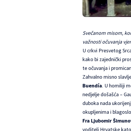
Svečanom misom, konce
važnosti očuvanja vjere
U crkvi Presvetog Srca
kako bi zajednički pros
te očuvanja i promicanj
Zahvalno misno slavlje
Buendía
. U homiliji 
nedjelje došašća – Ga
duboka nada ukorijenje
okupljenima i blagoslo
Fra Ljubomir Šimuno
voditelj Hrvatske kat