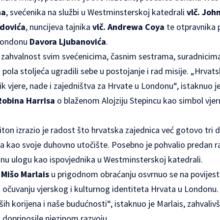
na
, svećenika na službi u Westminsterskoj katedrali
vlč. Joh
idovića
, nuncijeva tajnika
vlč. Andrewa Coya
te otpravnika 
 Londonu
Davora Ljubanovića
.
o zahvalnost svim svećenicima, časnim sestrama, suradnicima
 pola stoljeća ugradili sebe u postojanje i rad misije. „Hrvat
onik vjere, nade i zajedništva za Hrvate u Londonu“, istaknuo je
Robina Harrisa
o blaženom Alojziju Stepincu kao simbol vjer
on izrazio je radost što hrvatska zajednica već gotovo tri d
a kao svoje duhovno utočište. Posebno je pohvalio predan r
žnu ulogu kao ispovjednika u Westminsterskoj katedrali.
e
Mišo Marlais
u prigodnom obraćanju osvrnuo se na povijest 
u očuvanju vjerskog i kulturnog identiteta Hrvata u Londonu.
ih korijena i naše budućnosti“, istaknuo je Marlais, zahvali
 doprinosile njezinom razvoju.