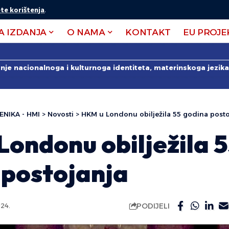
te korištenja
.
A IZDANJA
O NAMA
KONTAKT
EU PROJE
anje nacionalnoga i kulturnoga identiteta, materinskoga jezika 
ENIKA - HMI
>
Novosti
>
HKM u Londonu obilježila 55 godina posto
ondonu obilježila 
 postojanja
PODIJELI
24.