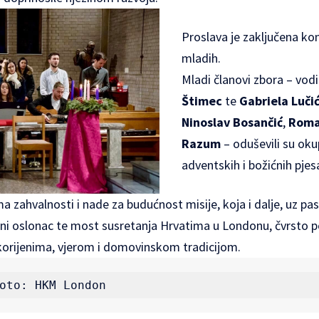
Proslava je zaključena k
mladih.
Mladi članovi zbora – vodi
Štimec
te
Gabriela Luči
Ninoslav Bosančić
,
Roma
Razum
– oduševili su ok
adventskih i božićnih pje
ima zahvalnosti i nade za budućnost misije, koja i dalje, uz pa
rni oslonac te most susretanja Hrvatima u Londonu, čvrsto po
 korijenima, vjerom i domovinskom tradicijom.
oto: HKM London    