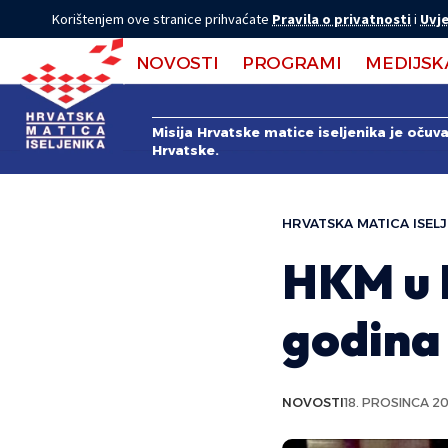
Korištenjem ove stranice prihvaćate
Pravila o privatnosti
i
Uvje
NOVOSTI
PROGRAMI
MEDIJSK
Misija Hrvatske matice iseljenika je očuv
Hrvatske.
HRVATSKA MATICA ISELJ
HKM u L
godina
NOVOSTI
18. PROSINCA 20