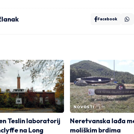
 članak
Facebook
NOVOSTI
n Teslin laboratorij
Neretvanska lađa m
lyffe na Long
moliškim brdima