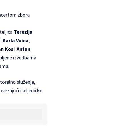
oncertom zbora
teljica
Terezija
ć
,
Karla Vuina
,
n Kos
i
Antun
upljene izvedbama
sama.
storalno služenje,
vezujući iseljeničke