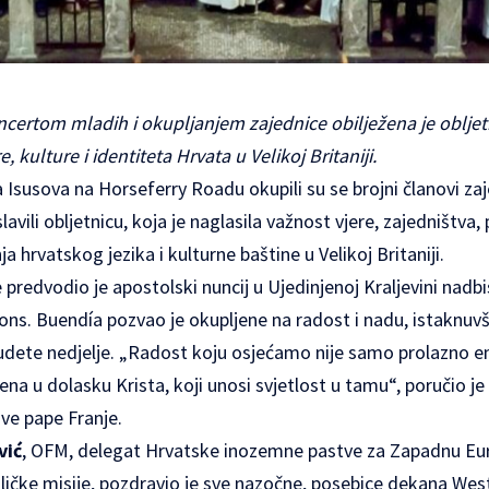
rtom mladih i okupljanjem zajednice obilježena je obljetn
, kulture i identiteta Hrvata u Velikoj Britaniji.
 Isusova na Horseferry Roadu okupili su se brojni članovi zaj
lavili obljetnicu, koja je naglasila važnost vjere, zajedništva
a hrvatskog jezika i kulturne baštine u Velikoj Britaniji.
 predvodio je apostolski nuncij u Ujedinjenoj Kraljevini nad
mons. Buendía pozvao je okupljene na radost i nadu, istaknuvš
udete nedjelje. „Radost koju osjećamo nije samo prolazno e
na u dolasku Krista, koji unosi svjetlost u tamu“, poručio je 
ve pape Franje.
vić
, OFM, delegat Hrvatske inozemne pastve za Zapadnu Eur
oličke misije, pozdravio je sve nazočne, posebice dekana We