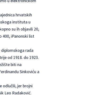
samo u elektroničkom
zajednica hrvatskih
nskoga instituta u
kopno su ih objavili 20,
 400, iPanonski list
ve diplomskoga rada
rije od 1918. do 1923.
žište biti na
Ferdinandu Sinkoviću a
odlučili, jer brojni
dnik Leo Radaković.