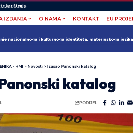
te korištenja
.
A IZDANJA
O NAMA
KONTAKT
EU PROJE
anje nacionalnoga i kulturnoga identiteta, materinskoga jezika 
ENIKA - HMI
>
Novosti
>
Izašao Panonski katalog
 Panonski katalog
PODIJELI
.