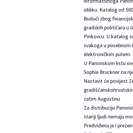
informativnoga Panons
obliku. Katalog od 500-
Budući zbog financijsk
gradskih političara u 
Pinkovcu. U katalog su 
svakoga u posebnom blo
elektroničkim putem.
U Panonskom listu ove
Sophie Bruckner na nj
Nastavit će povijest Z
gradišćanskohrvatskim
zatim Augustinu
Za distribuciju Panonsk
stariji ljudi nemaju m
Predviđena je i prezent