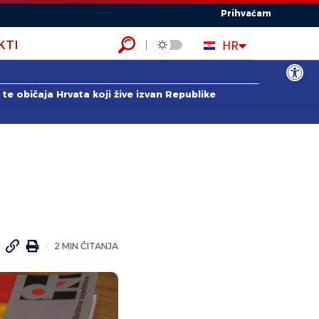
Prihvaćam
EN
HR
KTI
ES
Open to
te običaja Hrvata koji žive izvan Republike
2 MIN ČITANJA