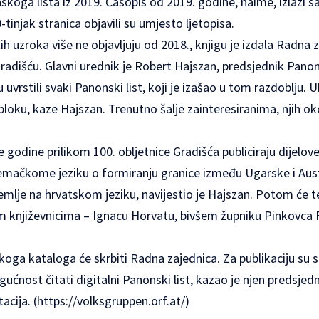
koga lista iz 2019. Časopis od 2019. godine, naime, izlazi 
tinjak stranica objavili su umjesto ljetopisa.
ih uzroka više ne objavljuju od 2018., knjigu je izdala Radna 
Gradišću. Glavni urednik je Robert Hajszan, predsjednik Pano
uvrstili svaki Panonski list, koji je izašao u tom razdoblju. U
ku, kaze Hajszan. Trenutno šalje zainteresiranima, njih oko
 godine prilikom 100. obljetnice Gradišća publiciraju dijelo
emačkome jeziku o formiranju granice između Ugarske i Aust
emlje na hrvatskom jeziku, navijestio je Hajszan. Potom će te
 književnicima – Ignacu Horvatu, bivšem župniku Pinkovca 
oga kataloga će skrbiti Radna zajednica. Za publikaciju su se 
ogućnost čitati digitalni Panonski list, kazao je njen predsje
acija. (
https://volksgruppen.orf.at/
)