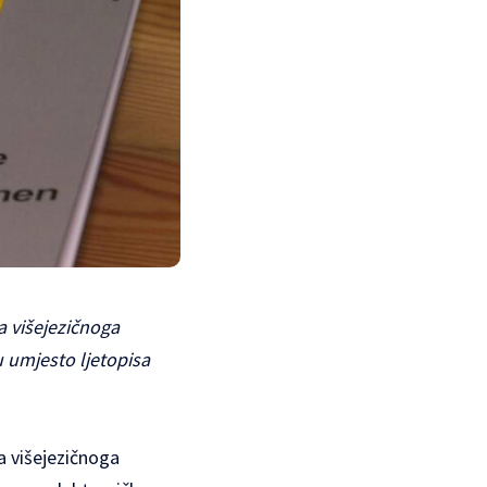
ja višejezičnoga
u umjesto ljetopisa
ja višejezičnoga