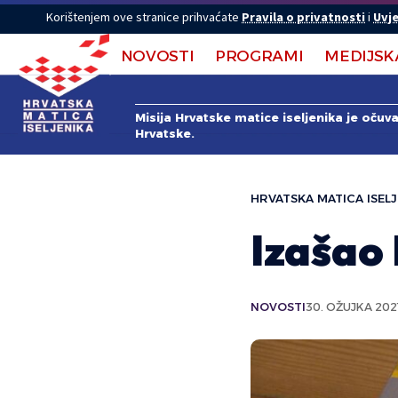
Korištenjem ove stranice prihvaćate
Pravila o privatnosti
i
Uvje
NOVOSTI
PROGRAMI
MEDIJSK
Misija Hrvatske matice iseljenika je očuv
Hrvatske.
HRVATSKA MATICA ISELJ
Izašao
NOVOSTI
30. OŽUJKA 2021