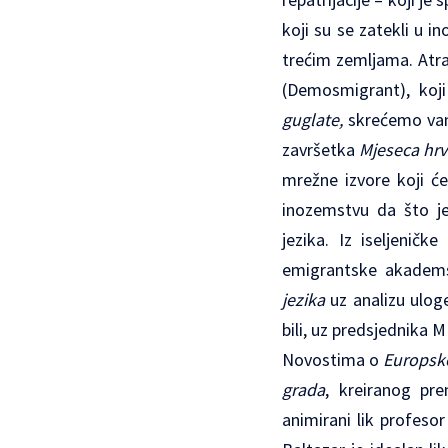
koji su se zatekli u 
trećim zemljama. Atr
(Demosmigrant), koji
guglate,
skrećemo vam
završetka
Mjeseca hrv
mrežne izvore koji ć
inozemstvu da što je
jezika. Iz iseljeničk
emigrantske akadem
jezika
uz analizu ulog
bili, uz predsjednika 
Novostima o
Europsko
grada
, kreiranog pre
animirani lik profeso