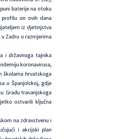
puni baterije na otoku
 profilu on ovih dana
ateljem iz djetinjstva
 u Zadru o razmjerima
ća i državnoga tajnika
andemiju koronavirusa,
im školama hrvatskoga
sa u Španjolskoj, gdje
icu. Građu travanjskoga
etko ostvarili ključna
askom na zdravstvenu i
ujući i akcijski plan
ću hrvatskih državljana