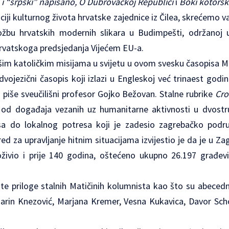
i “srpski” napisano, O Dubrovačkoj Republici
i
Boki kotorsk
aciji kulturnog života hrvatske zajednice iz Čilea, skrećemo
ložbu hrvatskih modernih slikara u Budimpešti, održanoj
rvatskoga predsjedanja Vijećem EU-a.
m katoličkim misijama u svijetu u ovom svesku časopisa Mati
vojezični časopis koji izlazi u Engleskoj već trinaest go
 piše sveučilišni profesor Gojko Bežovan. Stalne rubrike
Cr
od događaja vezanih uz humanitarne aktivnosti u dvostru
sa do lokalnog potresa koji je zadesio zagrebačko podru
d za upravljanje hitnim situacijama izvijestio je da je u Z
oživio i prije 140 godina, oštećeno ukupno 26.197 građev
tite priloge stalnih Matičinih kolumnista kao što su abec
Marin Knezović, Marjana Kremer, Vesna Kukavica, Davor Scho