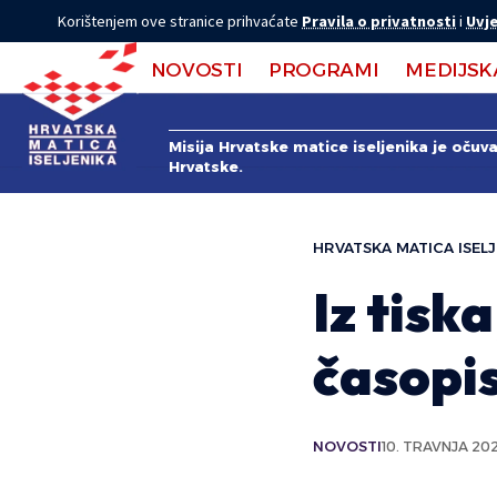
Korištenjem ove stranice prihvaćate
Pravila o privatnosti
i
Uvje
NOVOSTI
PROGRAMI
MEDIJSK
Misija Hrvatske matice iseljenika je očuv
Hrvatske.
HRVATSKA MATICA ISELJ
Iz tisk
časopi
NOVOSTI
10. TRAVNJA 20