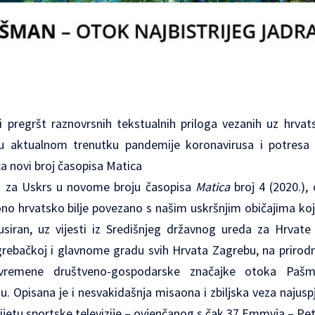
 i pregršt raznovrsnih tekstualnih priloga vezanih uz hrvats
 u aktualnom trenutku pandemije koronavirusa i potresa
 novi broj časopisa Matica
ki za Uskrs u novome broju časopisa
Matica
broj
4 (2020.),
ono hrvatsko bilje povezano s našim uskršnjim običajima koj
usiran, uz vijesti iz Središnjeg državnog ureda za Hrvate
grebačkoj i glavnome gradu svih Hrvata Zagrebu, na prirodn
uvremene društveno-gospodarske značajke otoka Paš
. Opisana je i nesvakidašnja misaona i zbiljska veza najus
vijetu sportske televizije – ovjenčanog s čak 37 Emmyja – Pet