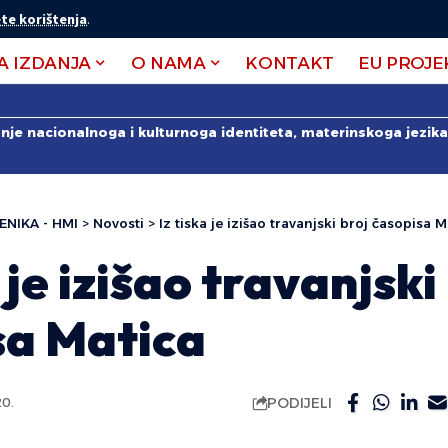
te korištenja
.
A IZDANJA
O NAMA
KONTAKT
EU PROJE
anje nacionalnoga i kulturnoga identiteta, materinskoga jezika 
ENIKA - HMI
>
Novosti
>
Iz tiska je izišao travanjski broj časopisa M
a je izišao travanjski
sa Matica
PODIJELI
20.