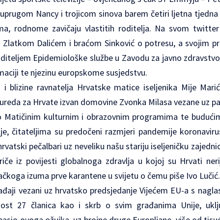
suprugom Nancy i trojicom sinova barem četiri ljetna tjedna 
, rodnome zavičaju vlastitih roditelja. Na svom twitter
 Zlatkom Dalićem i braćom Sinković o potresu, a svojim prij
iteljem Epidemiološke službe u Zavodu za javno zdravstvo
maciji te njezinu europskome susjedstvu.
i blizine ravnatelja Hrvatske matice iseljenika Mije Mari
ureda za Hrvate izvan domovine Zvonka Milasa vezane uz p
o Matičinim kulturnim i obrazovnim programima te buduć
alje, čitateljima su predočeni razmjeri pandemije koronaviru
hrvatski pečalbari uz neveliku našu stariju iseljeničku zajedn
iče iz povijesti globalnoga zdravlja u kojoj su Hrvati nerij
ačkoga izuma prve karantene u svijetu o čemu piše Ivo Lučić.
gađaji vezani uz hrvatsko predsjedanje Vijećem EU-a s nagl
ost 27 članica kao i skrb o svim građanima Unije, uključ
e spasio ovoga ožujka, uz brojne druge Europljane, više od tisu