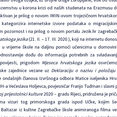
inozemstvu u korona krizi od naših studenata na Erazmusu do 
aktivan je prilog o novom IMIN-ovom trojezičnom hrvatskom
 kategorizira internetske izvore podataka o migracijsk
 pozornost i na prilog o novom portalu Jezik.hr zagreba
atskoga jezika
(21. II. – 17. III. 2020.), koji na internetu donos
e u vrijeme škole na daljinu pomoći učenicima u domovini 
dnostavnije dođu do informacija potrebnih za svladavan
e povijesti, prigodom
Mjeseca hrvatskoga jezika
osvrćemo
ske zajednice vezane uz
Deklaraciju o nazivu i položaju
e ondašnjih članova Izvršnoga odbora Matice iseljenika Hr
MIH-a Većeslava Holjevca, povjesničar Franjo Tuđman i slavni 
j prijestolnici kulture
2020 – gradu Rijeci, pridružena je pr
ma vizuri tog primorskoga grada ispod Učke, kojim šeće
r Baltazar iz kultne Zagrebačke škole animiranoga filma v