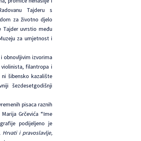
a, promiče nenasilje i
u Radovanu Tajderu s
om za životno djelo
e Tajder uvrstio među
e Muzeju za umjetnost i
i obnovljivim izvorima
iolinista, filantropa i
 ni šibensko kazalište
vniji šezdesetgodišnji
uvremenih pisaca raznih
a Marija Grčevića “Ime
rafije podijeljeno je
, Hrvati i pravoslavlje,