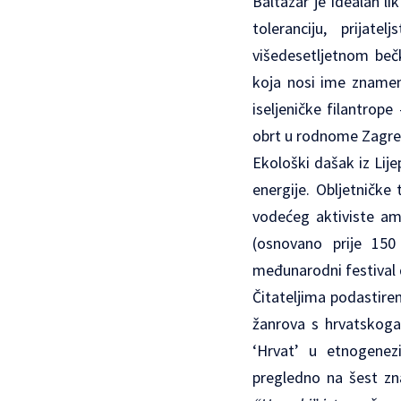
Baltazar je idealan l
toleranciju, prijat
višedesetljetnom b
koja nosi ime znamen
iseljeničke filantrope
obrt u rodnome Zagre
Ekološki dašak iz Lij
energije. Obljetničke 
vodećeg aktiviste ame
(osnovano prije 150 g
međunarodni festival 
Čitateljima podastirem
žanrova s hrvatskoga 
‘Hrvat’ u etnogenezi
pregledno na šest zna