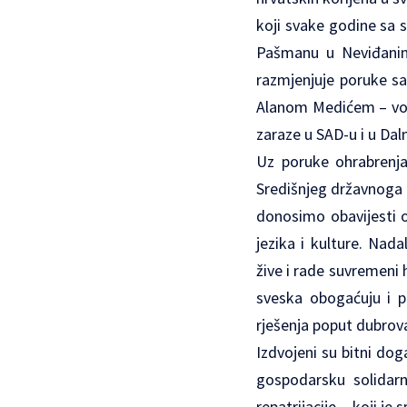
koji svake godine sa 
Pašmanu u Neviđanima
razmjenjuje poruke sa
Alanom Medićem – vod
zaraze u SAD-u i u Dal
Uz poruke ohrabrenja 
Središnjeg državnoga 
donosimo obavijesti 
jezika i kulture. Nad
žive i rade suvremeni 
sveska obogaćuju i pr
rješenja poput dubrov
Izdvojeni su bitni do
gospodarsku solidarn
repatrijacije – koji j