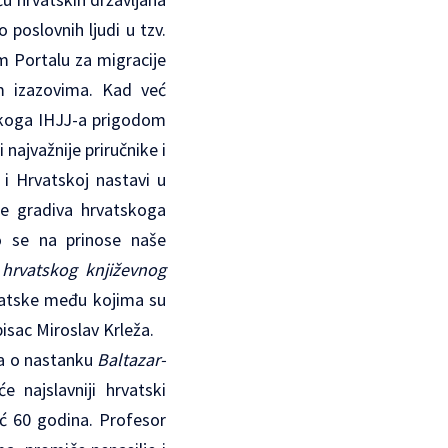
poslovnih ljudi u tzv.
 Portalu za migracije
im izazovima. Kad već
čkoga IHJJ-a prigodom
i najvažnije priručnike i
i Hrvatskoj nastavi u
je gradiva hrvatskoga
 se na prinose naše
 hrvatskog književnog
vatske među kojima su
pisac Miroslav Krleža.
iča o nastanku
Baltazar-
 najslavniji hrvatski
eć 60 godina. Profesor