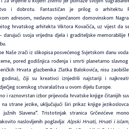
ik i za vrijeme u kojem živimo jer pomaže svojim sugrađanim
eljstvo i dobrotu. Fantastičan je prilog o arhitekt
ečkom adresom, nedavno ovjenčanom domovinskom Nagrad
itog hrvatskog arhitekta Viktora Kovačića, uz vijest da s
 – darujući svoja vrijedna djela i graditeljske memorabilij
bu.
epe Naše zrači iz slikopisa posvećenog Svjetskom danu voda 
teme, pored godišnjica rođenja i smrti planetarno slavnog v
ričkih Hrvata glazbenika Zlatka Balokovića, nisu zaobišle
odina), čiji su kreativci iznjedrili najstariji i najkreati
dječjeg scenskog stvaralaštva u ovom dijelu Europe.
o i raznovrstan izbor prijevoda hrvatske knjige čitanijih s
na strane jezike, uključujući širi prikaz knjige jezikoslovc
 južnih Slavena”. Tristotinjak stranica Grčevićeve monog
kovito naslovljenih poglavlja:
Alpski Hrvati, Hrvati i islam