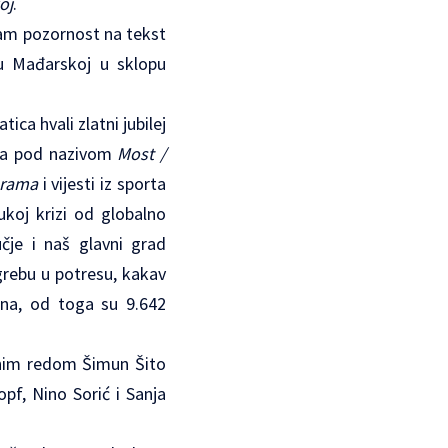
oj
.
 vam pozornost na tekst
 u Mađarskoj u sklopu
ca hvali zlatni jubilej
dina pod nazivom
Most /
orama
i vijesti iz sporta
koj krizi od globalno
čje i naš glavni grad
agrebu u potresu, kakav
ina, od toga su 9.642
ednim redom Šimun Šito
pf, Nino Sorić i Sanja