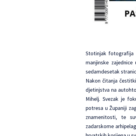
Stotinjak fotografija
manjinske zajednice
sedamdesetak stranica
Nakon čitanja čestit
djetinjstva na autoht
Mihelj. Svezak je fok
potresa u Županiji za
znamenitosti, te s
zadarskome arhipelagu
hrvatskih korijena u s