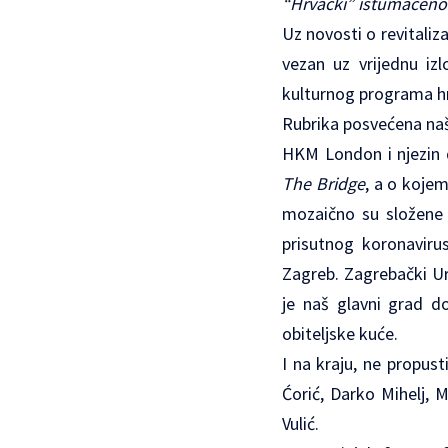
“Hrvacki” istumačeno 
Uz novosti o revitaliz
vezan uz vrijednu iz
kulturnog programa h
Rubrika posvećena naši
HKM London i njezin d
The Bridge
, a o kojem
mozaično su složene 
prisutnog koronaviru
Zagreb. Zagrebački Ure
je naš glavni grad d
obiteljske kuće.
I na kraju, ne propus
Ćorić, Darko Mihelj, 
Vulić.