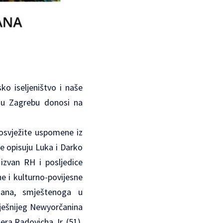
ko iseljeništvo i naše
 u Zagrebu donosi na
 osvježite uspomene iz
e opisuju Luka i Darko
 izvan RH i posljedice
e i kulturno-povijesne
mana, smještenoga u
pješnijeg Newyorčanina
era Radovicha Jr. (51),