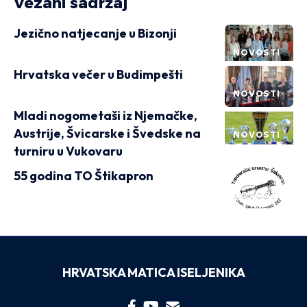
Vezani sadržaj
Jezično natjecanje u Bizonji
NOVOSTI
Hrvatska večer u Budimpešti
NOVOSTI
Mladi nogometaši iz Njemačke,
Austrije, Švicarske i Švedske na
NOVOSTI
turniru u Vukovaru
55 godina TO Štikapron
NOVOSTI
HRVATSKA MATICA ISELJENIKA