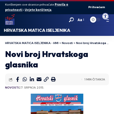
Korištenjem ove stranice prihvaćate
Pravila o
Prihvaćam
privatnosti
i
Uvjete korištenja
.
Open to
Aa
HRVATSKA MATICA ISELJENIKA
HRVATSKA MATICA ISELJENIKA - HMI
>
Novosti
>
Novi broj Hrvatskoga glasnika
Novi broj Hrvatskoga
glasnika
1 MIN ČITANJA
NOVOSTI
27. SRPNJA 2015.