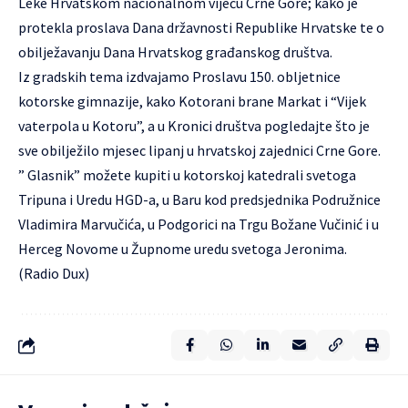
Leke Hrvatskom nacionalnom vijeću Crne Gore; kako je
protekla proslava Dana državnosti Republike Hrvatske te o
obilježavanju Dana Hrvatskog građanskog društva.
Iz gradskih tema izdvajamo Proslavu 150. obljetnice
kotorske gimnazije, kako Kotorani brane Markat i “Vijek
vaterpola u Kotoru”, a u Kronici društva pogledajte što je
sve obilježilo mjesec lipanj u hrvatskoj zajednici Crne Gore.
” Glasnik” možete kupiti u kotorskoj katedrali svetoga
Tripuna i Uredu HGD-a, u Baru kod predsjednika Podružnice
Vladimira Marvučića, u Podgorici na Trgu Božane Vučinić i u
Herceg Novome u Župnome uredu svetoga Jeronima.
(Radio Dux)