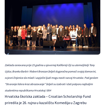
Zaklada osnovana prije 25 godina u sjevernoj Kaliforniji čiji su utemeljitelji Tony
Ujdur, Branko Barbir i Robert Bronzan željeli dugoročno pomoći svojoj domovini,
svjesni činjenice da mladi i uspješni ljudi mogu nositi razvoj Hrvatske. Pod geslom
“Stvaranje lidera kroz obrazovanje” željeli su izabrati i dati potporu najboljim
studentima republikama Hrvatskoj i BiH
Hrvatska školska zaklada – Croatian Scholarship Fund
priredila je 26. rujna u kazalištu Komedija u Zagrebu