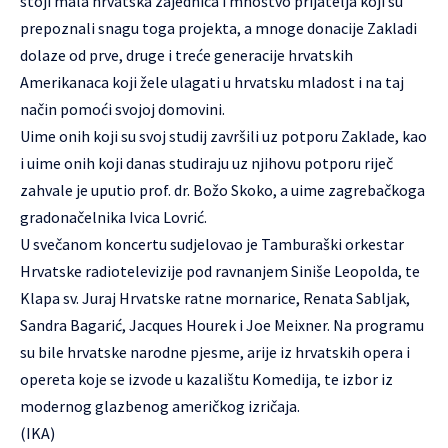
stoji mala hrvatska zajednica i mnoštvo prijatelja koji su
prepoznali snagu toga projekta, a mnoge donacije Zakladi
dolaze od prve, druge i treće generacije hrvatskih
Amerikanaca koji žele ulagati u hrvatsku mladost i na taj
način pomoći svojoj domovini.
Uime onih koji su svoj studij završili uz potporu Zaklade, kao
i uime onih koji danas studiraju uz njihovu potporu riječ
zahvale je uputio prof. dr. Božo Skoko, a uime zagrebačkoga
gradonačelnika Ivica Lovrić.
U svečanom koncertu sudjelovao je Tamburaški orkestar
Hrvatske radiotelevizije pod ravnanjem Siniše Leopolda, te
Klapa sv. Juraj Hrvatske ratne mornarice, Renata Sabljak,
Sandra Bagarić, Jacques Hourek i Joe Meixner. Na programu
su bile hrvatske narodne pjesme, arije iz hrvatskih opera i
opereta koje se izvode u kazalištu Komedija, te izbor iz
modernog glazbenog američkog izričaja.
(IKA)