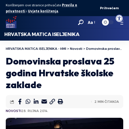
Korištenjem ove stranice prihvaćate
Pravila o
Prihvaćam
privatnosti
i
Uvjete korištenja
.
Open to
Aa
HRVATSKA MATICA ISELJENIKA
HRVATSKA MATICA ISELJENIKA - HMI
>
Novosti
>
Domovinska proslava 25 godina Hrvatske školske zaklade
Domovinska proslava 25
godina Hrvatske školske
zaklade
2 MIN ČITANJA
NOVOSTI
28. RUJNA 2014.