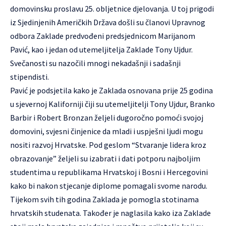
domovinsku proslavu 25. obljetnice djelovanja. U toj prigodi
iz Sjedinjenih Američkih Država došli su članovi Upravnog
odbora Zaklade predvođeni predsjednicom Marijanom
Pavić, kao i jedan od utemeljitelja Zaklade Tony Ujdur.
Svečanosti su nazočili mnogi nekadašnji i sadašnji
stipendisti.
Pavić je podsjetila kako je Zaklada osnovana prije 25 godina
u sjevernoj Kaliforniji čiji su utemeljitelji Tony Ujdur, Branko
Barbir i Robert Bronzan željeli dugoročno pomoći svojoj
domovini, svjesni činjenice da mladi i uspješni ljudi mogu
nositi razvoj Hrvatske. Pod geslom “Stvaranje lidera kroz
obrazovanje” željeli su izabrati i dati potporu najboljim
studentima u republikama Hrvatskoj i Bosni i Hercegovini
kako bi nakon stjecanje diplome pomagali svome narodu.
Tijekom svih tih godina Zaklada je pomogla stotinama
hrvatskih studenata. Također je naglasila kako iza Zaklade