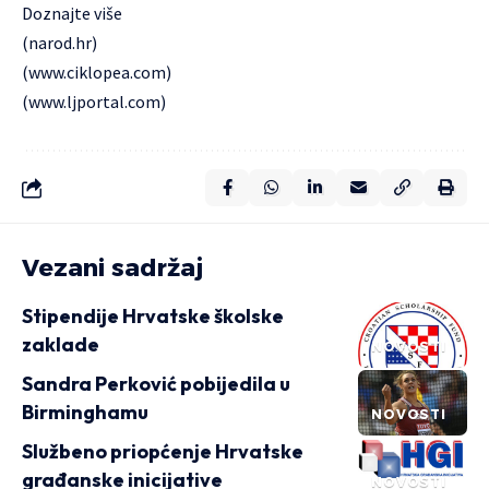
Doznajte više
(
narod.hr
)
(
www.ciklopea.com
)
(
www.ljportal.com
)
Vezani sadržaj
Stipendije Hrvatske školske
zaklade
NOVOSTI
Sandra Perković pobijedila u
Birminghamu
NOVOSTI
Službeno priopćenje Hrvatske
građanske inicijative
NOVOSTI