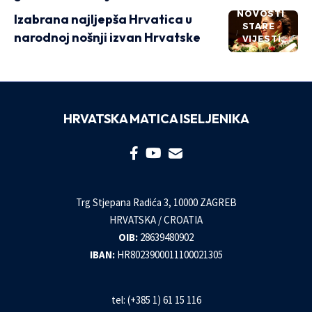
NOVOSTI
Izabrana najljepša Hrvatica u
STARE
narodnoj nošnji izvan Hrvatske
VIJESTI
HRVATSKA MATICA ISELJENIKA
Trg Stjepana Radića 3, 10000 ZAGREB
HRVATSKA / CROATIA
OIB:
28639480902
IBAN:
HR8023900011100021305
tel: (+385 1) 61 15 116