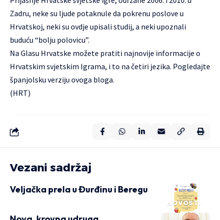
Prijašnje Hrvatske svjetske igre, održane 2006. i 2010. u
Zadru, neke su ljude potaknule da pokrenu poslove u
Hrvatskoj, neki su ovdje upisali studij, a neki upoznali
buduću “bolju polovicu”.
Na Glasu Hrvatske možete
pratiti
najnovije informacije o
Hrvatskim svjetskim Igrama, i to na četiri jezika.
Pogledajte
španjolsku verziju ovoga bloga.
(HRT)
Vezani sadržaj
Veljačka prela u Đurđinu i Beregu
NOVOSTI
Nova, krovna udruga