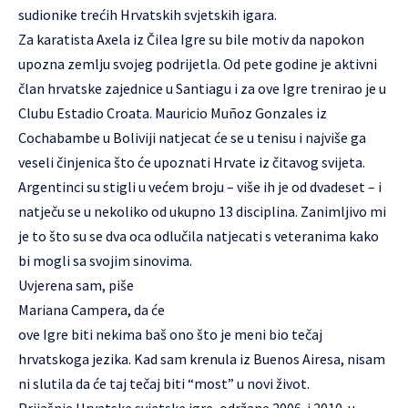
sudionike trećih Hrvatskih svjetskih igara.
Za karatista Axela iz Čilea Igre su bile motiv da napokon
upozna zemlju svojeg podrijetla. Od pete godine je aktivni
član hrvatske zajednice u Santiagu i za ove Igre trenirao je u
Clubu Estadio Croata. Mauricio Muñoz Gonzales iz
Cochabambe u Boliviji natjecat će se u tenisu i najviše ga
veseli činjenica što će upoznati Hrvate iz čitavog svijeta.
Argentinci su stigli u većem broju – više ih je od dvadeset – i
natječu se u nekoliko od ukupno 13 disciplina. Zanimljivo mi
je to što su se dva oca odlučila natjecati s veteranima kako
bi mogli sa svojim sinovima.
Uvjerena sam, piše
Mariana Campera, da će
ove Igre biti nekima baš ono što je meni bio tečaj
hrvatskoga jezika. Kad sam krenula iz Buenos Airesa, nisam
ni slutila da će taj tečaj biti “most” u novi život.