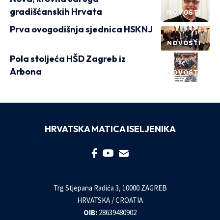
gradišćanskih Hrvata
NOVOSTI
Prva ovogodišnja sjednica HSKNJ
NOVOSTI
Pola stoljeća HŠD Zagreb iz
Arbona
NOVOSTI
HRVATSKA MATICA ISELJENIKA
Trg Stjepana Radića 3, 10000 ZAGREB
HRVATSKA / CROATIA
OIB:
28639480902