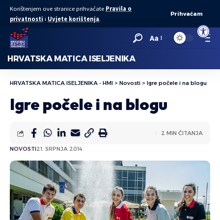
Korištenjem ove stranice prihvaćate
Pravila o
Prihvaćam
privatnosti
i
Uvjete korištenja
.
Open to
Aa
HRVATSKA MATICA ISELJENIKA
HRVATSKA MATICA ISELJENIKA - HMI
>
Novosti
>
Igre počele i na blogu
Igre počele i na blogu
2 MIN ČITANJA
NOVOSTI
21. SRPNJA 2014.