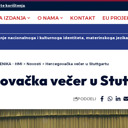
te korištenja
.
A IZDANJA
O NAMA
KONTAKT
EU PROJE
anje nacionalnoga i kulturnoga identiteta, materinskoga jezika 
ENIKA - HMI
>
Novosti
>
Hercegovačka večer u Stuttgartu
ovačka večer u Stut
PODIJELI