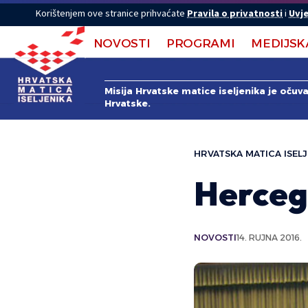
Korištenjem ove stranice prihvaćate
Pravila o privatnosti
i
Uvje
NOVOSTI
PROGRAMI
MEDIJSK
Misija Hrvatske matice iseljenika je očuv
Hrvatske.
HRVATSKA MATICA ISELJ
Herceg
NOVOSTI
14. RUJNA 2016.