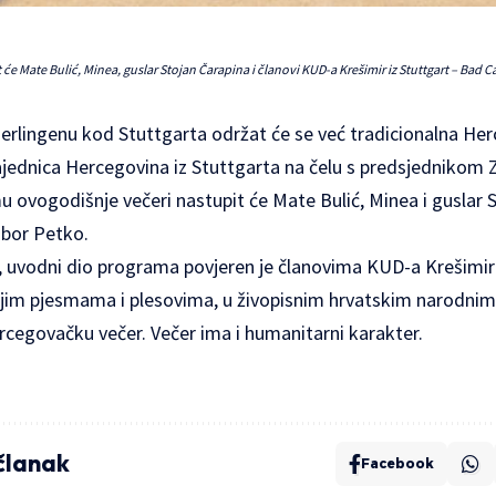
e Mate Bulić, Minea, guslar Stojan Čarapina i članovi KUD-a Krešimir iz Stuttgart – Bad C
Gerlingenu kod Stuttgarta održat će se već tradicionalna He
ajednica Hercegovina iz Stuttgarta na čelu s predsjedniko
ovogodišnje večeri nastupit će Mate Bulić, Minea i guslar S
ibor Petko.
a, uvodni dio programa povjeren je članovima
KUD-a Krešimir
ojim pjesmama i plesovima, u živopisnim hrvatskim narodnim 
cegovačku večer. Večer ima i humanitarni karakter.
 članak
Facebook