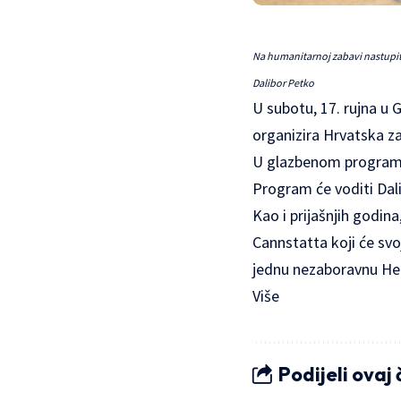
Na humanitarnoj zabavi nastupit ć
Dalibor Petko
U subotu, 17. rujna u 
organizira Hrvatska z
U glazbenom programu 
Program će voditi Dal
Kao i prijašnjih godin
Cannstatta koji će sv
jednu nezaboravnu Her
Više
Podijeli ovaj