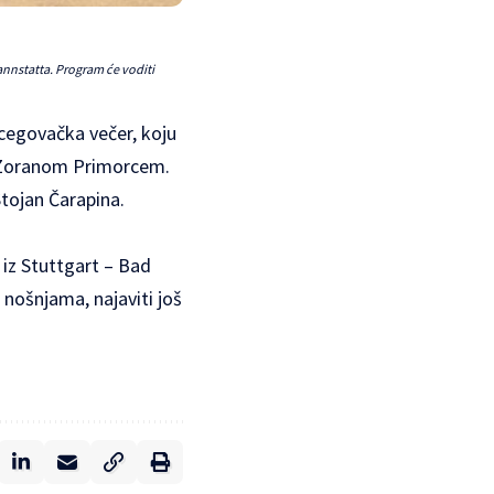
annstatta. Program će voditi
rcegovačka večer, koju
m Zoranom Primorcem.
tojan Čarapina.
iz Stuttgart – Bad
nošnjama, najaviti još