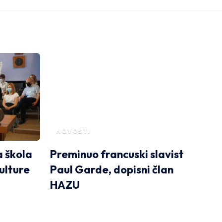
NOVOSTI
a škola
Preminuo francuski slavist
ulture
Paul Garde, dopisni član
HAZU