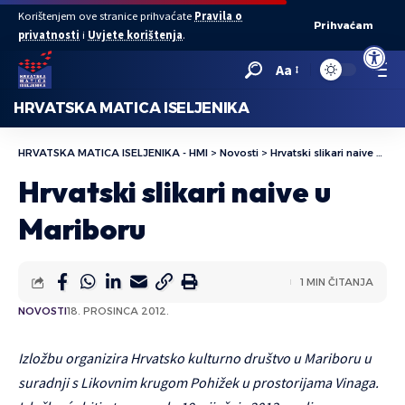
Korištenjem ove stranice prihvaćate
Pravila o
Prihvaćam
privatnosti
i
Uvjete korištenja
.
Open to
Aa
HRVATSKA MATICA ISELJENIKA
HRVATSKA MATICA ISELJENIKA - HMI
>
Novosti
>
Hrvatski slikari naive u Mariboru
Hrvatski slikari naive u
Mariboru
1 MIN ČITANJA
NOVOSTI
18. PROSINCA 2012.
Izložbu organizira Hrvatsko kulturno društvo u Mariboru u
suradnji s Likovnim krugom Pohižek u prostorijama Vinaga.