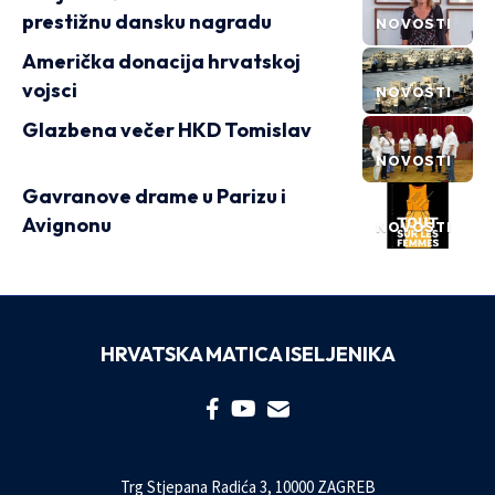
prestižnu dansku nagradu
NOVOSTI
Američka donacija hrvatskoj
vojsci
NOVOSTI
Glazbena večer HKD Tomislav
NOVOSTI
Gavranove drame u Parizu i
Avignonu
NOVOSTI
HRVATSKA MATICA ISELJENIKA
Trg Stjepana Radića 3, 10000 ZAGREB