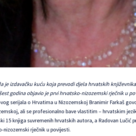
 je izdavačku kuću koja prevodi djela hrvatskih književnika
šest godina objavio je prvi hrvatsko-nizozemski rječnik u pov
vog serijala o Hrvatima u Nizozemskoj Branimir Farkaš govor
ozemskoj, ali se profesionalno bave vlastitim – hrvatskim jez
ki 15 knjiga suvremenih hrvatskih autora, a Radovan Lučić pr
o-nizozemski rječnik u povijesti.