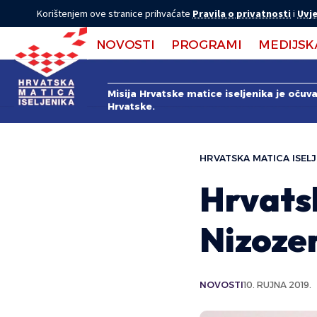
Korištenjem ove stranice prihvaćate
Pravila o privatnosti
i
Uvje
NOVOSTI
PROGRAMI
MEDIJSK
Misija Hrvatske matice iseljenika je očuv
Hrvatske.
HRVATSKA MATICA ISELJ
Hrvatsk
Nizoze
NOVOSTI
10. RUJNA 2019.