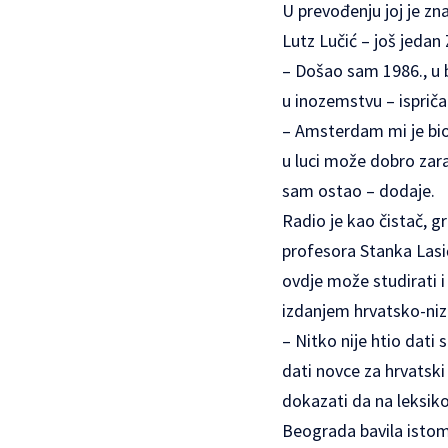
U prevođenju joj je z
Lutz Lučić – još jedan
– Došao sam 1986., u bi
u inozemstvu – ispričao
– Amsterdam mi je bio i
u luci može dobro zara
sam ostao – dodaje.
Radio je kao čistač, g
profesora Stanka Lasić
ovdje može studirati i
izdanjem hrvatsko-niz
– Nitko nije htio dati 
dati novce za hrvatski 
dokazati da na leksiko
Beograda bavila istom 