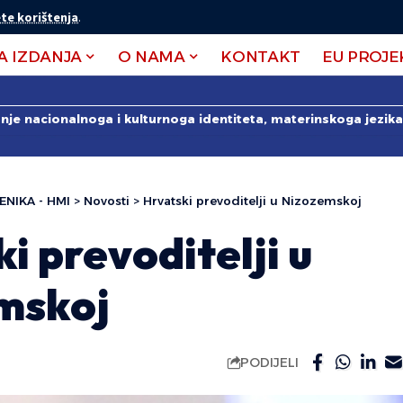
te korištenja
.
A IZDANJA
O NAMA
KONTAKT
EU PROJE
anje nacionalnoga i kulturnoga identiteta, materinskoga jezika 
ENIKA - HMI
>
Novosti
>
Hrvatski prevoditelji u Nizozemskoj
i prevoditelji u
mskoj
PODIJELI