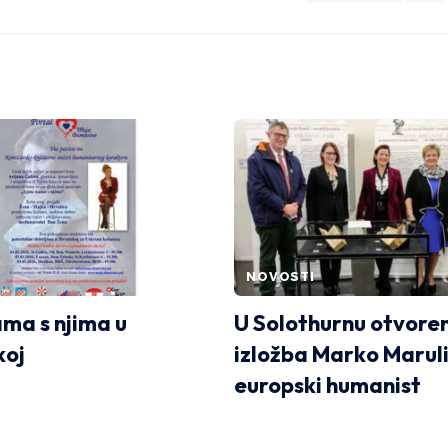
NOVOSTI
ma s njima u
U Solothurnu otvore
koj
izložba Marko Maruli
europski humanist