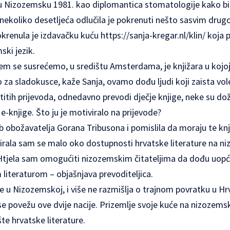
 u Nizozemsku 1981. kao diplomantica stomatologije kako bi
nekoliko desetljeća odlučila je pokrenuti nešto sasvim drugo
okrenula je izdavačku kuću
https://sanja-kregar.nl/klin/
koja p
ski jezik.
jem se susrećemo, u središtu Amsterdama, je knjižara u kojoj 
to za sladokusce, kaže Sanja, ovamo dođu ljudi koji zaista vole
stitih prijevoda, odnedavno prevodi dječje knjige, neke su doži
-knjige. Što ju je motiviralo na prijevode?
b obožavatelja Gorana Tribusona i pomislila da moraju te knj
rala sam se malo oko dostupnosti hrvatske literature na ni
 Htjela sam omogućiti nizozemskim čitateljima da dođu uopć
teraturom – objašnjava prevoditeljica.
je u Nizozemskoj, i više ne razmišlja o trajnom povratku u Hr
 se povežu ove dvije nacije. Prizemlje svoje kuće na nizozem
te hrvatske literature.