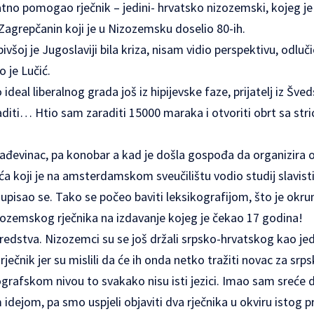
natno pomogao rječnik – jedini- hrvatsko nizozemski, kojeg 
 Zagrepčanin koji je u Nizozemsku doselio 80-ih.
všoj je Jugoslaviji bila kriza, nisam vidio perspektivu, odluč
 je Lučić.
deal liberalnog grada još iz hipijevske faze, prijatelj iz Šve
diti… Htio sam zaraditi 15000 maraka i otvoriti obrt sa stri
rađevinac, pa konobar a kad je došla gospođa da organizira 
a koji je na amsterdamskom sveučilištu vodio studij slavisti
 upisao se. Tako se počeo baviti leksikografijom, što je okru
ozemskog rječnika na izdavanje kojeg je čekao 17 godina!
sredstva. Nizozemci su se još držali srpsko-hrvatskog kao jedn
rječnik jer su mislili da će ih onda netko tražiti novac za srps
grafskom nivou to svakako nisu isti jezici. Imao sam sreće d
idejom, pa smo uspjeli objaviti dva rječnika u okviru istog pr