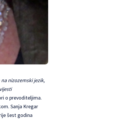
 na nizozemski jezik,
ijesti
i o prevoditeljima.
ikom. Sanja Kregar
ije šest godina