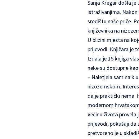
Sanja Kregar došla je
istraživanjima. Nakon 
središtu naše priče. P
književnika na nizozem
U blizini mjesta na ko
prijevodi. Knjižara je 
Izdala je 15 knjiga vla
neke su dostupne kao e
– Naletjela sam na klu
nizozemskom. Interesi
da je praktički nema.
modernom hrvatskom li
Većinu života provela 
prijevodi, pokušaji da
pretvoreno je u skladiš