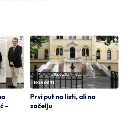
NOVOSTI
na
Prvi put na listi, ali na
ć –
začelju