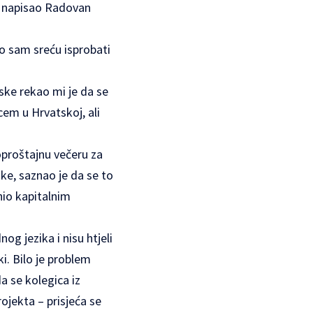
je napisao Radovan
io sam sreću isprobati
dske rekao mi je da se
cem u Hrvatskoj, ali
oproštajnu večeru za
ke, saznao je da se to
nio kapitalnim
og jezika i nisu htjeli
ki. Bilo je problem
a se kolegica iz
ojekta – prisjeća se