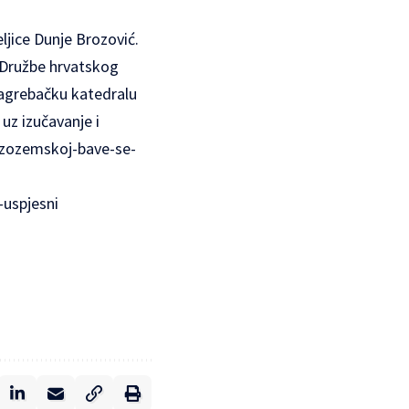
ljice Dunje Brozović.
 Družbe hrvatskog
 zagrebačku katedralu
 uz izučavanje i
-nizozemskoj-bave-se-
-uspjesni