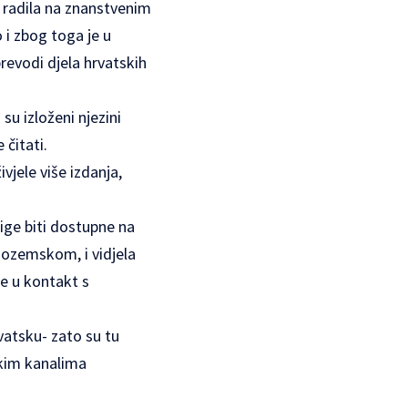
 radila na znanstvenim
 i zbog toga je u
revodi djela hrvatskih
su izloženi njezini
 čitati.
vjele više izdanja,
ige biti dostupne na
zozemskom, i vidjela
e u kontakt s
vatsku- zato su tu
skim kanalima