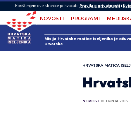
Korištenjem ove stranice prihvaćate
Pravila o privatnosti
i
Uvje
NOVOSTI
PROGRAMI
MEDIJSK
Misija Hrvatske matice iseljenika je očuv
Hrvatske.
HRVATSKA MATICA ISELJ
Hrvatsk
NOVOSTI
10. LIPNJA 2015.