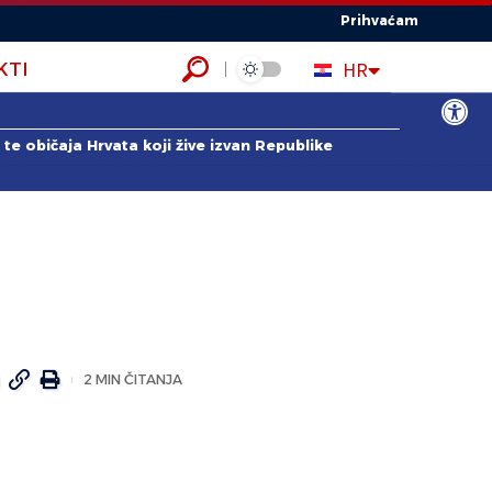
Prihvaćam
EN
HR
KTI
ES
Open to
te običaja Hrvata koji žive izvan Republike
2 MIN ČITANJA