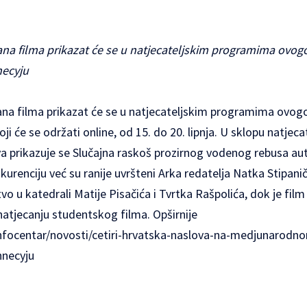
rana filma prikazat će se u natjecateljskim programima ovog
necyju
rana filma prikazat će se u natjecateljskim programima ovog
oji će se održati online, od 15. do 20. lipnja. U sklopu natje
 prikazuje se Slučajna raskoš prozirnog vodenog rebusa auto
renciju već su ranije uvršteni Arka redatelja Natka Stipani
vo u katedrali Matije Pisačića i Tvrtka Rašpolića, dok je film
natjecanju studentskog filma. Opširnije
nfocentar/novosti/cetiri-hrvatska-naslova-na-medjunarodno
nnecyju