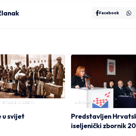
 članak
Facebook
STARE VIJESTI
NOVOSTI
 u svijet
Predstavljen Hrvats
iseljenički zbornik 20