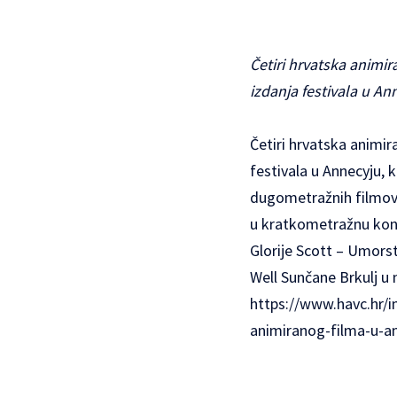
Četiri hrvatska animi
izdanja festivala u An
Četiri hrvatska animi
festivala u Annecyju, k
dugometražnih filmova
u kratkometražnu konku
Glorije Scott – Umorst
Well Sunčane Brkulj u 
https://www.havc.hr/i
animiranog-filma-u-a