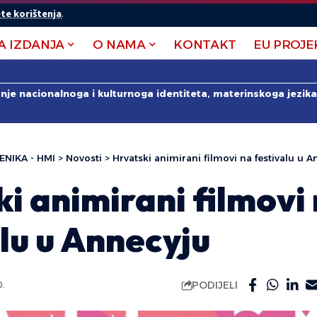
te korištenja
.
A IZDANJA
O NAMA
KONTAKT
EU PROJE
anje nacionalnoga i kulturnoga identiteta, materinskoga jezika 
ENIKA - HMI
>
Novosti
>
Hrvatski animirani filmovi na festivalu u 
i animirani filmovi
lu u Annecyju
PODIJELI
0.