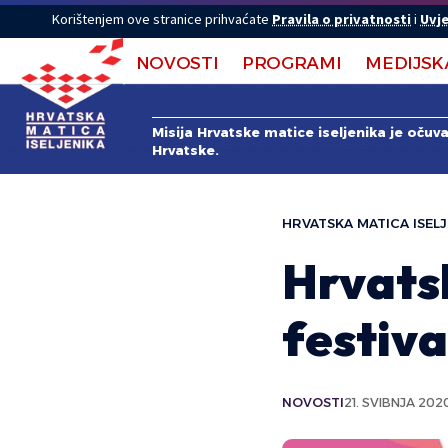
Korištenjem ove stranice prihvaćate
Pravila o privatnosti
i
Uvje
NOVOSTI
PROGRAMI
MEDIJSK
Misija Hrvatske matice iseljenika je očuv
Hrvatske.
HRVATSKA MATICA ISELJ
Hrvatsk
festiva
NOVOSTI
21. SVIBNJA 202