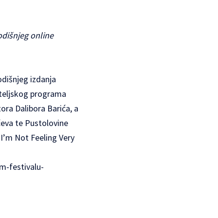
odišnjeg online
odišnjeg izdanja
cateljskog programa
ra Dalibora Barića, a
čeva te Pustolovine
 I’m Not Feeling Very
m-festivalu-