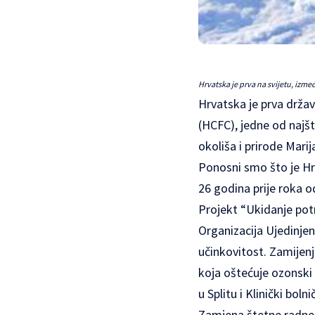
Hrvatska je prva na svijetu, izm
Hrvatska je prva držav
(HCFC), jedne od najšt
okoliša i prirode Mari
Ponosni smo što je Hrv
26 godina prije roka 
Projekt “Ukidanje potr
Organizacija Ujedinjen
učinkovitost. Zamijenje
koja oštećuje ozonski 
u Splitu i Klinički bol
Zamjena štetne radne t