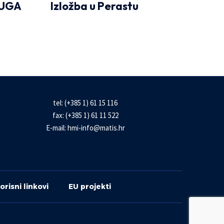
KUGA
Izložba u Perastu
tel: (+385 1) 61 15 116
fax: (+385 1) 61 11 522
E-mail:
hmi-info@matis.hr
orisni linkovi
EU projekti