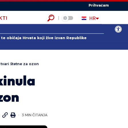
Prihvaćam
EN
HR
KTI
ES
Open to
te običaja Hrvata koji žive izvan Republike
 tvari štetne za ozon
kinula
zon
3 MIN ČITANJA