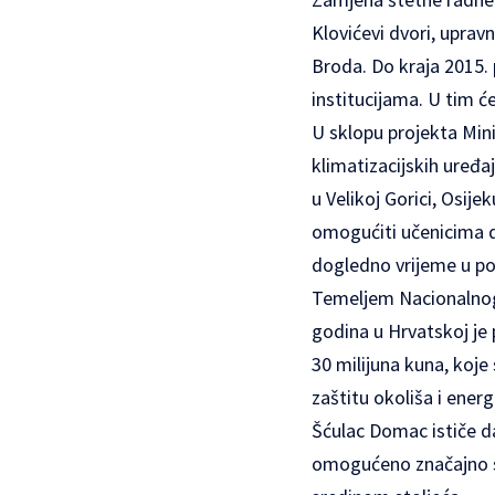
Klovićevi dvori, uprav
Broda. Do kraja 2015. 
institucijama. U tim ć
U sklopu projekta Mini
klimatizacijskih uređ
u Velikoj Gorici, Osije
omogućiti učenicima da 
dogledno vrijeme u pot
Temeljem Nacionalnog 
godina u Hrvatskoj je 
30 milijuna kuna, koje
zaštitu okoliša i ener
Šćulac Domac ističe d
omogućeno značajno sm