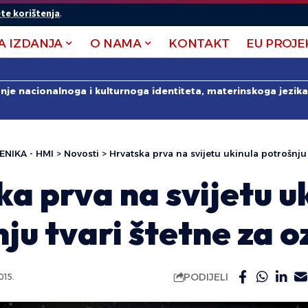
te korištenja
.
A IZDANJA
O NAMA
KONTAKT
EU PROJE
anje nacionalnoga i kulturnoga identiteta, materinskoga jezika 
ENIKA - HMI
>
Novosti
>
Hrvatska prva na svijetu ukinula potrošnju
a prva na svijetu u
ju tvari štetne za o
PODIJELI
015.