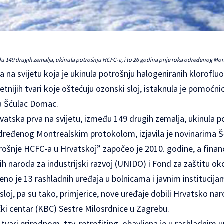
eđu 149 drugih zemalja, ukinula potrošnju HCFC-a, i to 26 godina prije roka određenog M
a na svijetu koja je ukinula potrošnju halogeniranih kloroflu
etnijih tvari koje oštećuju ozonski sloj, istaknula je pomoćni
ja Šćulac Domac.
atska prva na svijetu, između 149 drugih zemalja, ukinula p
određenog Montrealskim protokolom, izjavila je novinarima 
ošnje HCFC-a u Hrvatskoj” započeo je 2010. godine, a financ
ih naroda za industrijski razvoj (UNIDO) i Fond za zaštitu ok
no je 13 rashladnih uređaja u bolnicama i javnim institucijama
sloj, pa su tako, primjerice, nove uređaje dobili Hrvatsko n
nički centar (KBC) Sestre Milosrdnice u Zagrebu.
vari prirodnom, tzv. retrofiting, obavljena je u rashladnim u