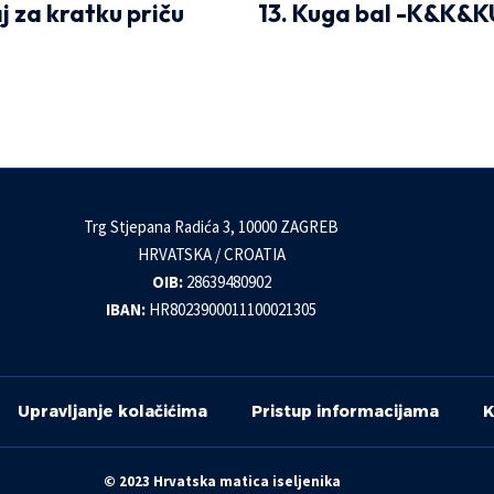
j za kratku priču
13. Kuga bal -K&K&
Trg Stjepana Radića 3, 10000 ZAGREB
HRVATSKA / CROATIA
OIB:
28639480902
IBAN:
HR8023900011100021305
Upravljanje kolačićima
Pristup informacijama
K
© 2023 Hrvatska matica iseljenika