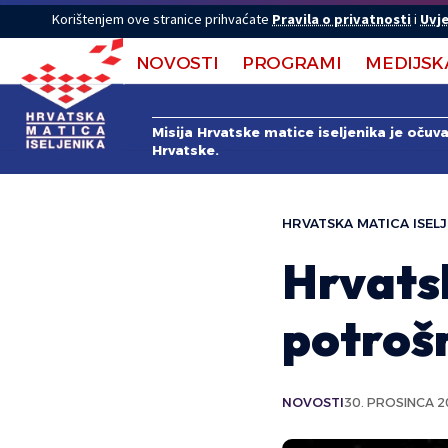
Korištenjem ove stranice prihvaćate
Pravila o privatnosti
i
Uvje
NOVOSTI
PROGRAMI
MEDIJSK
Misija Hrvatske matice iseljenika je očuv
Hrvatske.
HRVATSKA MATICA ISELJ
Hrvatsk
potrošn
NOVOSTI
30. PROSINCA 2