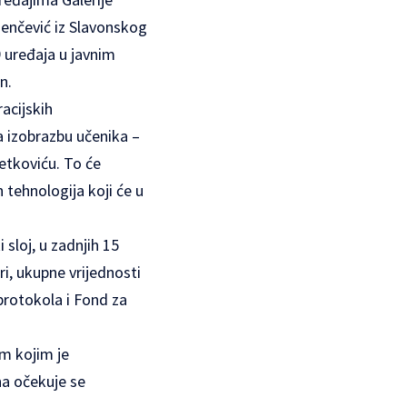
 Benčević iz Slavonskog
9 uređaja u javnim
n.
acijskih
a izobrazbu učenika –
Metkoviću. To će
 tehnologija koji će u
sloj, u zadnjih 15
i, ukupne vrijednosti
protokola i Fond za
m kojim je
a očekuje se