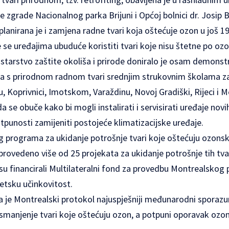
ne zgrade Nacionalnog parka Brijuni i Općoj bolnici dr. Josip
planirana je i zamjena radne tvari koja oštećuje ozon u još 1
e se uređajima ubuduće koristiti tvari koje nisu štetne po ozo
starstvo zaštite okoliša i prirode doniralo je osam demonstr
aja s prirodnom radnom tvari srednjim strukovnim školama z
ku, Koprivnici, Imotskom, Varaždinu, Novoj Gradiški, Rijeci i 
se obuče kako bi mogli instalirati i servisirati uređaje novih
punosti zamijeniti postojeće klimatizacijske uređaje.
programa za ukidanje potrošnje tvari koje oštećuju ozonski 
provedeno više od 25 projekata za ukidanje potrošnje tih tvar
 su financirali Multilateralni fond za provedbu Montrealskog 
getsku učinkovitost.
a je Montrealski protokol najuspješniji međunarodni sporazu
anjenje tvari koje oštećuju ozon, a potpuni oporavak ozon