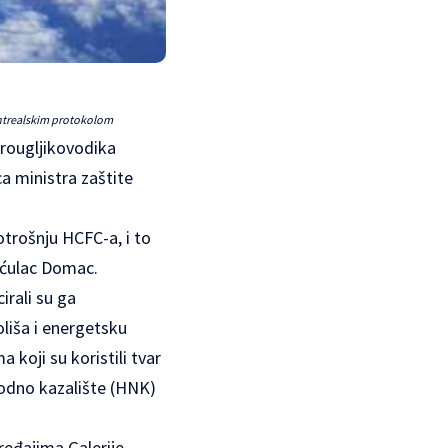
ontrealskim protokolom
orougljikovodika
ca ministra zaštite
otrošnju HCFC-a, i to
Šćulac Domac.
irali su ga
oliša i energetsku
 koji su koristili tvar
arodno kazalište (HNK)
ređajima Galerije