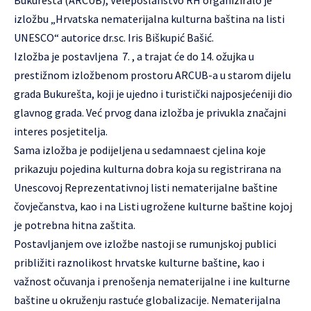
izložbu „Hrvatska nematerijalna kulturna baština na listi
UNESCO“ autorice dr.sc. Iris Biškupić Bašić.
Izložba je postavljena 7. , a trajat će do 14. ožujka u
prestižnom izložbenom prostoru ARCUB-a u starom dijelu
grada Bukurešta, koji je ujedno i turistički najposjećeniji dio
glavnog grada. Već prvog dana izložba je privukla značajni
interes posjetitelja.
Sama izložba je podijeljena u sedamnaest cjelina koje
prikazuju pojedina kulturna dobra koja su registrirana na
Unescovoj Reprezentativnoj listi nematerijalne baštine
čovječanstva, kao i na Listi ugrožene kulturne baštine kojoj
je potrebna hitna zaštita.
Postavljanjem ove izložbe nastoji se rumunjskoj publici
približiti raznolikost hrvatske kulturne baštine, kao i
važnost očuvanja i prenošenja nematerijalne i ine kulturne
baštine u okruženju rastuće globalizacije. Nematerijalna