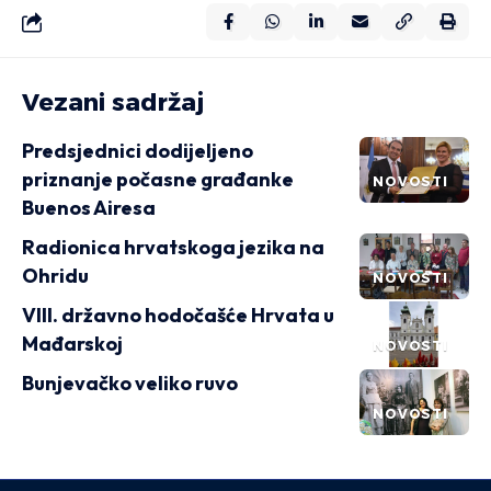
Vezani sadržaj
Predsjednici dodijeljeno
priznanje počasne građanke
NOVOSTI
Buenos Airesa
Radionica hrvatskoga jezika na
Ohridu
NOVOSTI
VIII. državno hodočašće Hrvata u
Mađarskoj
NOVOSTI
Bunjevačko veliko ruvo
NOVOSTI