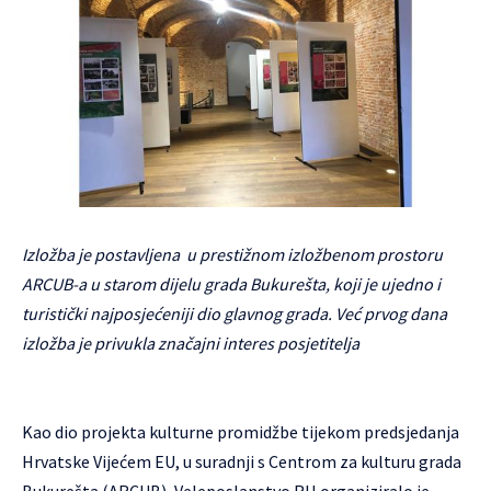
Izložba je postavljena u prestižnom izložbenom prostoru
ARCUB-a u starom dijelu grada Bukurešta, koji je ujedno i
turistički najposjećeniji dio glavnog grada. Već prvog dana
izložba je privukla značajni interes posjetitelja
Kao dio projekta kulturne promidžbe tijekom predsjedanja
Hrvatske Vijećem EU, u suradnji s Centrom za kulturu grada
Bukurešta (ARCUB), Veleposlanstvo RH organiziralo je