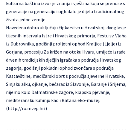
kulturna baština izvor je znanja i vještina koja se prenose s
generacije na generaciju i ogledalo je dijela tradicionalnog
života jedne zemlje.
Navedena dobra uključuju čipkarstvo u Hrvatskoj, dvoglasje
tijesnih intervala Istre i Hrvatskog primorja, Festu sv. Vlaha
iz Dubrovnika, godišnji proljetni ophod Kraljice (Ljelje) iz
Gorjana, procesiju Za križen na otoku Hvaru, umijeće izrade
drvenih tradicijskih dječjih igračaka s područja Hrvatskog
zagorja, godišnji pokladni ophod zvončara s područja
Kastavštine, medičarski obrt s područja sjeverne Hrvatske,
Sinjsku alku, ojkanje, bećarac iz Slavonije, Baranje i Srijema,
nijemo kolo Dalmatinske zagore, klapsko pjevanje,
mediteransku kuhinju kao i Batana eko-muzej.
(http://ro.mvep.hr/)