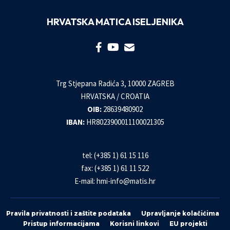
HRVATSKA MATICA ISELJENIKA
Trg Stjepana Radića 3, 10000 ZAGREB
HRVATSKA / CROATIA
OIB:
28639480902
IBAN:
HR8023900011100021305
tel: (+385 1) 61 15 116
fax: (+385 1) 61 11 522
E-mail:
hmi-info@matis.hr
Pravila privatnosti i zaštite podataka
Upravljanje kolačićima
Pristup informacijama
Korisni linkovi
EU projekti