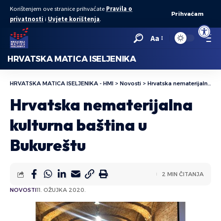
Korištenjem ove stranice prihvaćate
Pravila o
Prihvaćam
privatnosti
i
Uvjete korištenja
.
Open to
Aa
HRVATSKA MATICA ISELJENIKA
HRVATSKA MATICA ISELJENIKA - HMI
>
Novosti
>
Hrvatska nematerijalna kulturna baština u Bukureštu
Hrvatska nematerijalna
kulturna baština u
Bukureštu
2 MIN ČITANJA
NOVOSTI
11. OŽUJKA 2020.