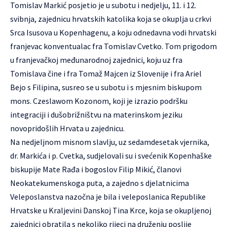
Tomislav Markić posjetio je u subotu i nedjelju, 11. i 12.
svibnja, zajednicu hrvatskih katolika koja se okuplja u crkvi
Srca Isusova u Kopenhagenu, a koju odnedavna vodi hrvatski
franjevac konventualac fra Tomislav Cvetko. Tom prigodom
u franjevačkoj međunarodnoj zajednici, koju uz fra
Tomislava čine i fra Tomaž Majcen iz Slovenije i fra Ariel
Bejo s Filipina, susreo se u subotu i s mjesnim biskupom
mons. Czeslawom Kozonom, koji je izrazio podršku
integraciji i dušobrižništvu na materinskom jeziku
novopridošlih Hrvata u zajednicu.
Na nedjeljnom misnom slavlju, uz sedamdesetak vjernika,
dr. Markića i p. Cvetka, sudjelovali su i svećenik Kopenhaške
biskupije Mate Rađa i bogoslov Filip Mikić, članovi
Neokatekumenskoga puta, a zajedno s djelatnicima
Veleposlanstva nazočna je bila i veleposlanica Republike
Hrvatske u Kraljevini Danskoj Tina Krce, koja se okupljenoj
zajednici obratila s nekoliko rijeci na druženju poslije