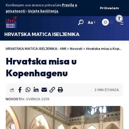
Korištenjem ove stranice prihvaćate
Pravila o
Prihvaćam
privatnosti
i
Uvjete korištenja
.
Open to
Aa
HRVATSKA MATICA ISELJENIKA
HRVATSKA MATICA ISELJENIKA - HMI
>
Novosti
>
Hrvatska misa u Kopenhagenu
Hrvatska misa u
Kopenhagenu
2 MIN ČITANJA
NOVOSTI
14. SVIBNJA 2019.