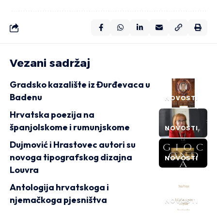
Vezani sadržaj
Gradsko kazalište iz Đurđevaca u
Badenu
NOVOSTI
Hrvatska poezija na
španjolskome i rumunjskome
NOVOSTI
Dujmović i Hrastovec autori su
novoga tipografskog dizajna
NOVOSTI
Louvra
Antologija hrvatskoga i
njemačkoga pjesništva
NOVOSTI