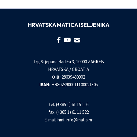
HRVATSKA MATICA ISELJENIKA
Trg Stjepana Radića 3, 10000 ZAGREB
HRVATSKA / CROATIA
OIB:
28639480902
IBAN:
HR8023900011100021305
tel: (+385 1) 61 15 116
fax: (+385 1) 61 11 522
E-mail:
hmi-info@matis.hr