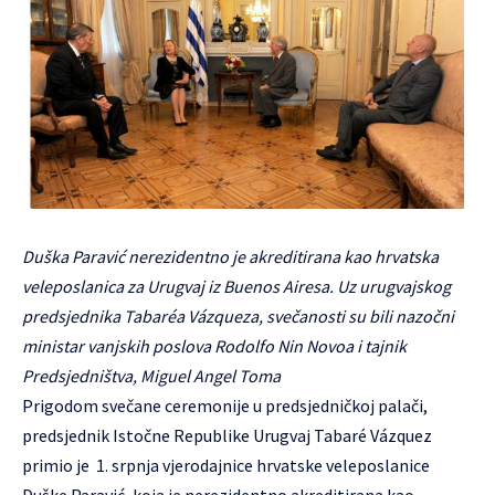
Duška Paravić nerezidentno je akreditirana kao hrvatska
veleposlanica za Urugvaj iz Buenos Airesa. Uz urugvajskog
predsjednika Tabaréa Vázqueza, svečanosti su bili nazočni
ministar vanjskih poslova Rodolfo Nin Novoa i tajnik
Predsjedništva, Miguel Angel Toma
Prigodom svečane ceremonije u predsjedničkoj palači,
predsjednik Istočne Republike Urugvaj Tabaré Vázquez
primio je 1. srpnja vjerodajnice hrvatske veleposlanice
Duške Paravić, koja je nerezidentno akreditirana kao