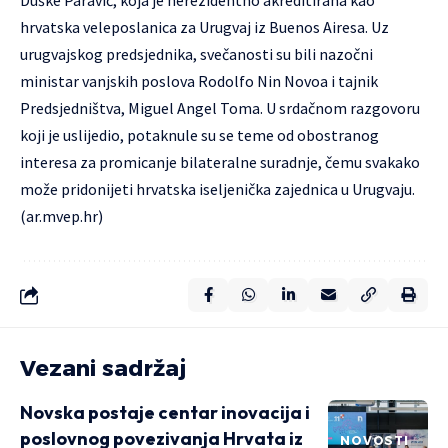
hrvatska veleposlanica za Urugvaj iz Buenos Airesa. Uz
urugvajskog predsjednika, svečanosti su bili nazočni
ministar vanjskih poslova Rodolfo Nin Novoa i tajnik
Predsjedništva, Miguel Angel Toma. U srdačnom razgovoru
koji je uslijedio, potaknule su se teme od obostranog
interesa za promicanje bilateralne suradnje, čemu svakako
može pridonijeti
hrvatska iseljenička zajednica u Urugvaju
.
(
ar.mvep.hr
)
Vezani sadržaj
Novska postaje centar inovacija i
poslovnog povezivanja Hrvata iz
NOVOSTI