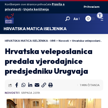
Korištenjem ove stranice prihvaćate
Pravila o
Prihvaćam
privatnosti
i
Uvjete korištenja
.
Open to
Aa
HRVATSKA MATICA ISELJENIKA
HRVATSKA MATICA ISELJENIKA - HMI
>
Novosti
>
Hrvatska veleposlanica predala vjerodajnice predsjedniku Urugvaja
Hrvatska veleposlanica
predala vjerodajnice
predsjedniku Urugvaja
1 MIN ČITANJA
NOVOSTI
11. SRPNJA 2019.