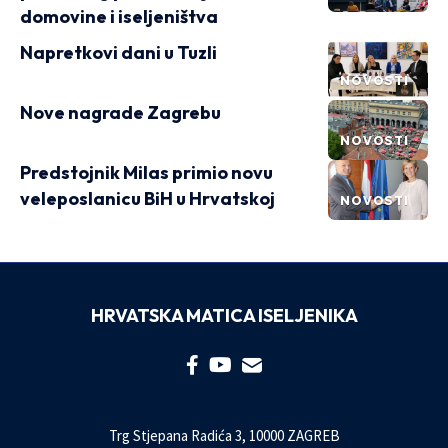
domovine i iseljeništva
Napretkovi dani u Tuzli
NOVOSTI
Nove nagrade Zagrebu
NOVOSTI
Predstojnik Milas primio novu
veleposlanicu BiH u Hrvatskoj
NOVOSTI
HRVATSKA MATICA ISELJENIKA
Trg Stjepana Radića 3, 10000 ZAGREB