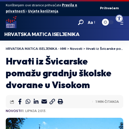
Korištenjem ove stranice prihvaćate
Pravila o
Prihvaćam
privatnosti
i
Uvjete korištenja
.
Open to
Aa
HRVATSKA MATICA ISELJENIKA
HRVATSKA MATICA ISELJENIKA - HMI
>
Novosti
>
Hrvati iz Švicarske pomažu gradnju školske dvorane u Visokom
Hrvati iz Švicarske
pomažu gradnju školske
dvorane u Visokom
1 MIN ČITANJA
NOVOSTI
11. LIPNJA 2013.