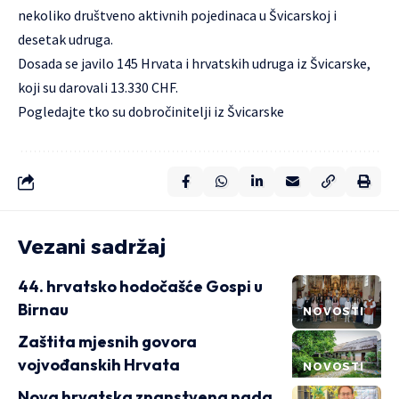
nekoliko društveno aktivnih pojedinaca u Švicarskoj i
desetak udruga.
Dosada se javilo 145 Hrvata i hrvatskih udruga iz Švicarske,
koji su darovali 13.330 CHF.
Pogledajte tko su dobročinitelji iz Švicarske
Vezani sadržaj
44. hrvatsko hodočašće Gospi u
Birnau
NOVOSTI
Zaštita mjesnih govora
vojvođanskih Hrvata
NOVOSTI
Nova hrvatska znanstvena nada