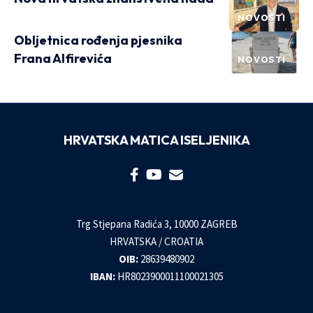
NOVOSTI
Obljetnica rođenja pjesnika
Frana Alfirevića
NOVOSTI
HRVATSKA MATICA ISELJENIKA
Trg Stjepana Radića 3, 10000 ZAGREB
HRVATSKA / CROATIA
OIB:
28639480902
IBAN:
HR8023900011100021305