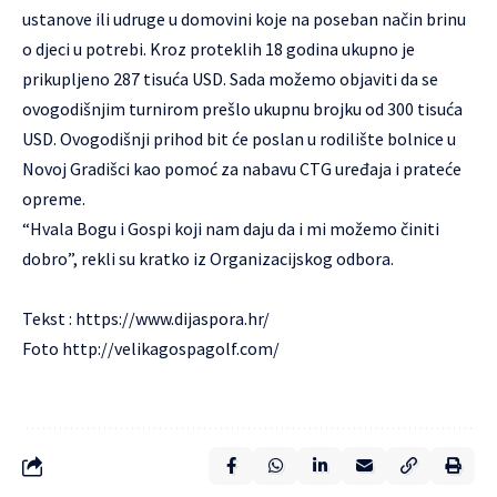
ustanove ili udruge u domovini koje na poseban način brinu
o djeci u potrebi. Kroz proteklih 18 godina ukupno je
prikupljeno 287 tisuća USD. Sada možemo objaviti da se
ovogodišnjim turnirom prešlo ukupnu brojku od 300 tisuća
USD. Ovogodišnji prihod bit će poslan u rodilište bolnice u
Novoj Gradišci kao pomoć za nabavu CTG uređaja i prateće
opreme.
“Hvala Bogu i Gospi koji nam daju da i mi možemo činiti
dobro”, rekli su kratko iz Organizacijskog odbora.
Tekst :
https://www.dijaspora.hr/
Foto
http://velikagospagolf.com/