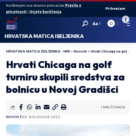
Korištenjem ove stranice prihvaćate
Pravila o
Prihvaćam
privatnosti
i
Uvjete korištenja
.
Open to
Aa
HRVATSKA MATICA ISELJENIKA
HRVATSKA MATICA ISELJENIKA - HMI
>
Novosti
>
Hrvati Chicaga na golf turniru skupili sredstva za bolnicu u Novoj Gradišci
Hrvati Chicaga na golf
turniru skupili sredstva za
bolnicu u Novoj Gradišci
1 MIN ČITANJA
NOVOSTI
25. KOLOVOZA 2022.