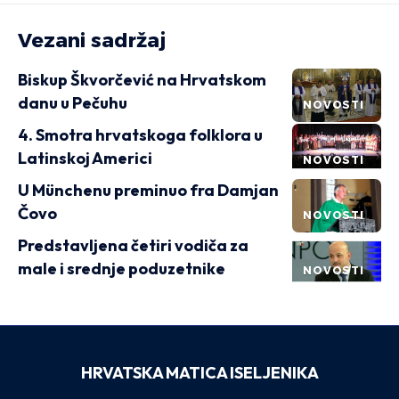
Vezani sadržaj
Biskup Škvorčević na Hrvatskom
danu u Pečuhu
NOVOSTI
4. Smotra hrvatskoga folklora u
Latinskoj Americi
NOVOSTI
U Münchenu preminuo fra Damjan
Čovo
NOVOSTI
Predstavljena četiri vodiča za
male i srednje poduzetnike
NOVOSTI
HRVATSKA MATICA ISELJENIKA