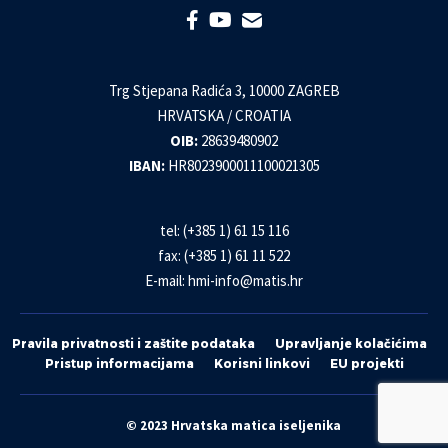
Trg Stjepana Radića 3, 10000 ZAGREB
HRVATSKA / CROATIA
OIB:
28639480902
IBAN:
HR8023900011100021305
tel: (+385 1) 61 15 116
fax: (+385 1) 61 11 522
E-mail:
hmi-info@matis.hr
Pravila privatnosti i zaštite podataka
Upravljanje kolačićima
Pristup informacijama
Korisni linkovi
EU projekti
© 2023 Hrvatska matica iseljenika