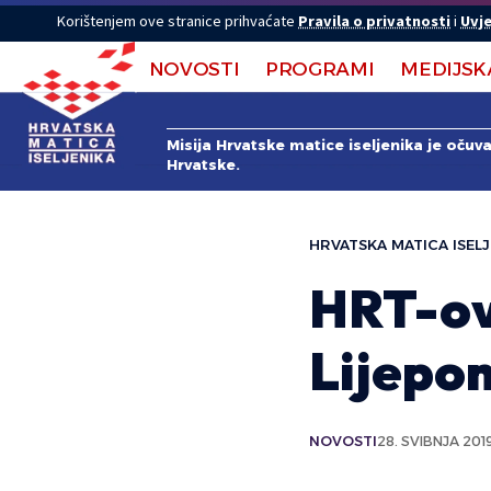
Korištenjem ove stranice prihvaćate
Pravila o privatnosti
i
Uvje
NOVOSTI
PROGRAMI
MEDIJSK
Misija Hrvatske matice iseljenika je očuv
Hrvatske.
HRVATSKA MATICA ISELJ
HRT-ov
Lijepo
NOVOSTI
28. SVIBNJA 2019