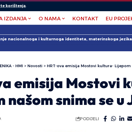
te korištenja
.
A IZDANJA
O NAMA
KONTAKT
EU PROJE
anje nacionalnoga i kulturnoga identiteta, materinskoga jezika 
ENIKA - HMI
>
Novosti
>
HRT-ova emisija Mostovi kultura- Lijepom
a emisija Mostovi k
m našom snima se u 
PODIJELI
.