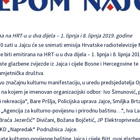
na na HRT-u u dva dijela – 1. lipnja i 8. lipnja 2019. godine
30 sati u Jajcu će se snimati emisija Hrvatske radiotelevizije
biti emitirana na HRT-u u dva dijela – 1. lipnja i 8. lipnja 201
e glazbene zvijezde iz Jajca i cijele Bosne i Hercegovine te
umjetnička društva.
vu značajnu kulturnu manifestaciju, u uredu predsjedatelja O
 na kojem je imenovan organizacijski odbor: Ivo Šimunović, p
i rekreacija“, Bare Pršlja, Policijska uprava Jajce, Smiljka B
 „Agencija za kulturno-povijesnu i prirodnu baštinu…“, Iva L
„Braća Jezerčić“ Divičani, Božana Bojčetić, JP Elektroprivred
HKD „Napredak“ Podružnica Jajce.
te kulturno-povijesne baštine Jajca i cijele BiH, ovaj glazb