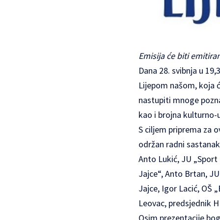
Emisija će biti emitira
Dana 28. svibnja u 19,
Lijepom našom, koja će 
nastupiti mnoge poznat
kao i brojna kulturno-
S ciljem priprema za o
održan radni sastanak
Anto Lukić, JU „Sport 
Jajce“, Anto Brtan, JU
Jajce, Igor Lacić, OŠ 
Leovac, predsjednik 
Osim prezentacije boga