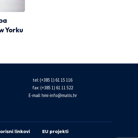
žba
w Yorku
tel: (+385 1) 61 15 116
fax: (+385 1) 61 11 522
E-mail:
hmi-info@matis.hr
orisni linkovi
EU projekti