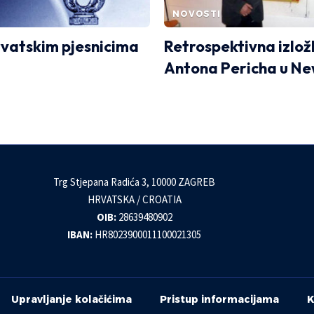
NOVOSTI
rvatskim pjesnicima
Retrospektivna izlo
Antona Pericha u Ne
Trg Stjepana Radića 3, 10000 ZAGREB
HRVATSKA / CROATIA
OIB:
28639480902
IBAN:
HR8023900011100021305
Upravljanje kolačićima
Pristup informacijama
K