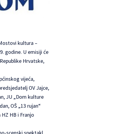
 Mostovi kultura –
9. godine. U emisiji će
 Republike Hrvatske,
pćinskog vijeća,
redsjedatelj OV Jajce,
rtan, JU „Dom kulture
adan, OŠ „13 rujan“
a HZ HB i Franjo
eno-scenski spektakl