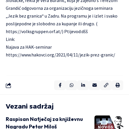
Slovaćke, rekla je Vera Buranić, koja je zajedno s Terezom
Grandić odgovorna za organizaciju jezičnoga seminara
„Jezik bez granica“ u Zadru. Na programu je i izlet i svako
poslijepodne je slobodno za kupanje ili drugo. (
https://volksgruppen.orf.at/
) Ptijevod:dšš
Link:
Najava za HAK-seminar
https://www.hakovci.org/2021/04/11/jezik-prez-granic/
Vezani sadržaj
Raspisan Natječaj za književnu
Nagradu Petar Miloš
NOVOSTI