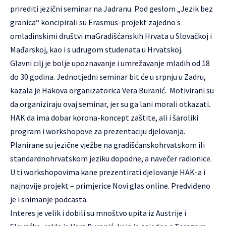
prirediti jezični seminar na Jadranu. Pod geslom „Jezik bez
granica“ koncipirali su Erasmus-projekt zajedno s
omladinskimi društvi maGradišćanskih Hrvata u Slovačkoj i
Mađarskoj, kao i s udrugom studenata u Hrvatskoj.
Glavni cilj je bolje upoznavanje i umrežavanje mladih od 18
do 30 godina. Jednotjedni seminar bit će u srpnju u Zadru,
kazala je Hakova organizatorica Vera Buranić. Motivirani su
da organiziraju ovaj seminar, jer su ga lani morali otkazati.
HAK da ima dobar korona-koncept zaštite, ali i šaroliki
program i workshopove za prezentaciju djelovanja.
Planirane su jezične vježbe na gradišćanskohrvatskom ili
standardnohrvatskom jeziku dopodne, a navečer radionice.
U ti workshopovima kane prezentirati djelovanje HAK-a i
najnovije projekt – primjerice Novi glas online. Predviđeno
je i snimanje podcasta.
Interes je velik i dobili su mnoštvo upita iz Austrije i