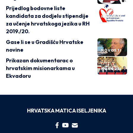
Prijedlog bodovne liste
kandidata za dodjelu stipendije
NOVOSTI
za učenje hrvatskoga jezika u RH
2019./20.
Gase li se u Gradišću Hrvatske
novine
NOVOSTI
Prikazan dokumentarac o
hrvatskim misionarkama u
NOVOSTI
Ekvadoru
HRVATSKA MATICA ISELJENIKA