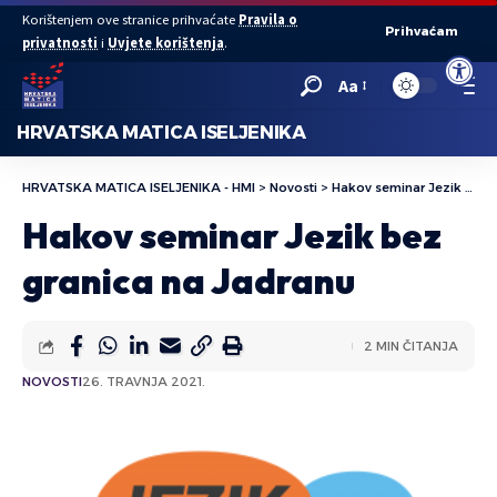
Korištenjem ove stranice prihvaćate
Pravila o
Prihvaćam
privatnosti
i
Uvjete korištenja
.
Open to
Aa
HRVATSKA MATICA ISELJENIKA
HRVATSKA MATICA ISELJENIKA - HMI
>
Novosti
>
Hakov seminar Jezik bez granica na Jadranu
Hakov seminar Jezik bez
granica na Jadranu
2 MIN ČITANJA
NOVOSTI
26. TRAVNJA 2021.