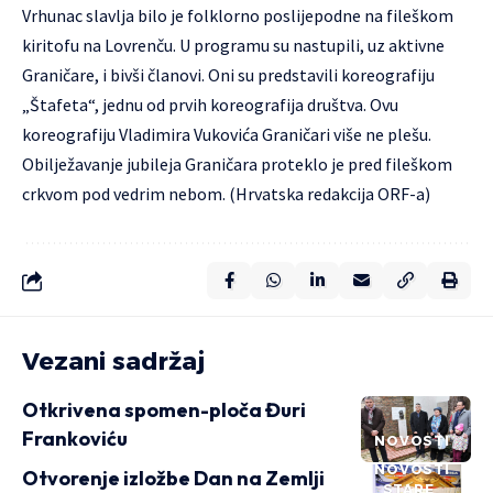
Vrhunac slavlja bilo je folklorno poslijepodne na fileškom
kiritofu na Lovrenču. U programu su nastupili, uz aktivne
Graničare, i bivši članovi. Oni su predstavili koreografiju
„Štafeta“, jednu od prvih koreografija društva. Ovu
koreografiju Vladimira Vukovića Graničari više ne plešu.
Obilježavanje jubileja Graničara proteklo je pred fileškom
crkvom pod vedrim nebom. (Hrvatska redakcija ORF-a)
Vezani sadržaj
Otkrivena spomen-ploča Đuri
Frankoviću
NOVOSTI
NOVOSTI
Otvorenje izložbe Dan na Zemlji
STARE