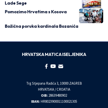
Lade Sege
VIJESTI
Pomozimo Hrvatima s Kosova
NOVOSTI
Božićna poruka kardinala Bozanića
HRVATSKA MATICA ISELJENIKA
Trg Stjepana Radića 3, 10000 ZAGREB
HRVATSKA / CROATIA
OIB:
28639480902
IBAN:
HR8023900011100021305