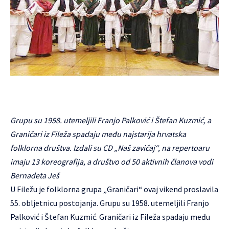
Grupu su 1958. utemeljili Franjo Palković i Štefan Kuzmić, a
Graničari iz Fileža spadaju među najstarija hrvatska
folklorna društva. Izdali su CD „Naš zavičaj“, na repertoaru
imaju 13 koreografija, a društvo od 50 aktivnih članova vodi
Bernadeta Ješ
U Filežu je folklorna grupa „
Graničari
“ ovaj vikend proslavila
55. obljetnicu postojanja. Grupu su 1958. utemeljili Franjo
Palković i Štefan Kuzmić. Graničari iz Fileža spadaju među