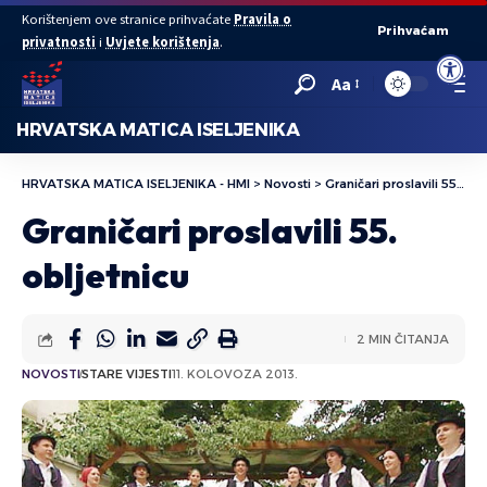
Korištenjem ove stranice prihvaćate
Pravila o
Prihvaćam
privatnosti
i
Uvjete korištenja
.
Open to
Aa
HRVATSKA MATICA ISELJENIKA
HRVATSKA MATICA ISELJENIKA - HMI
>
Novosti
>
Graničari proslavili 55. obljetnicu
Graničari proslavili 55.
obljetnicu
2 MIN ČITANJA
NOVOSTI
STARE VIJESTI
11. KOLOVOZA 2013.