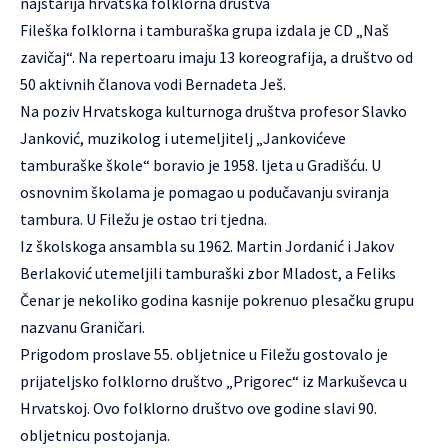
najstarija hrvatska folklorna društva
Fileška folklorna i tamburaška grupa izdala je CD „Naš
zavičaj“. Na repertoaru imaju 13 koreografija, a društvo od
50 aktivnih članova vodi Bernadeta Ješ.
Na poziv Hrvatskoga kulturnoga društva profesor Slavko
Janković, muzikolog i utemeljitelj „Jankovićeve
tamburaške škole“ boravio je 1958. ljeta u Gradišću. U
osnovnim školama je pomagao u podučavanju sviranja
tambura. U Filežu je ostao tri tjedna.
Iz školskoga ansambla su 1962. Martin Jordanić i Jakov
Berlaković utemeljili tamburaški zbor Mladost, a Feliks
Čenar je nekoliko godina kasnije pokrenuo plesačku grupu
nazvanu Graničari.
Prigodom proslave 55. obljetnice u Filežu gostovalo je
prijateljsko folklorno društvo „Prigorec“ iz Markuševca u
Hrvatskoj. Ovo folklorno društvo ove godine slavi 90.
obljetnicu postojanja.