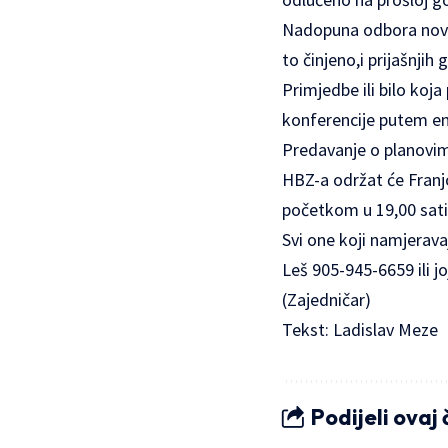
Nadopuna odbora novim
to činjeno,i prijašnjih 
Primjedbe ili bilo koja
konferencije putem e
Predavanje o planovim
HBZ-a održat će Franjo
početkom u 19,00 sati
Svi one koji namjerava
Leš 905-945-6659 ili j
(Zajedničar)
Tekst: Ladislav Meze
Podijeli ovaj