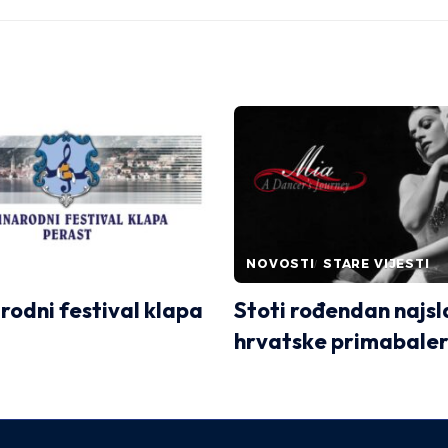
NOVOSTI
STARE VIJESTI
odni festival klapa
Stoti rođendan najsl
hrvatske primabaler