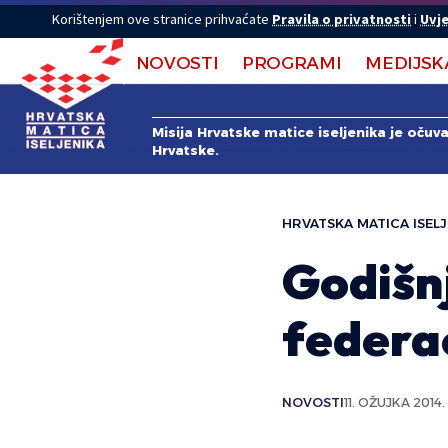
Korištenjem ove stranice prihvaćate
Pravila o privatnosti
i
Uvje
NOVOSTI
PROGRAMI
MEDIJSK
Misija Hrvatske matice iseljenika je očuv
Hrvatske.
HRVATSKA MATICA ISELJ
Godišn
federa
NOVOSTI
11. OŽUJKA 2014.