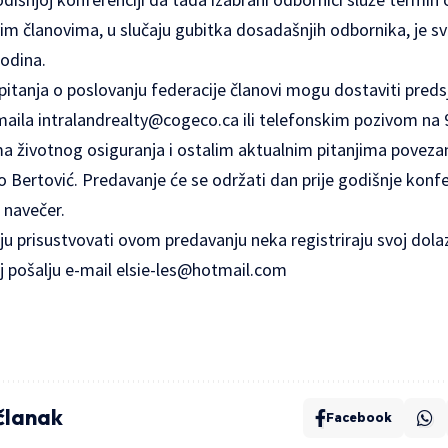
 članovima, u slučaju gubitka dosadašnjih odbornika, je s
godina.
 pitanja o poslovanju federacije članovi mogu dostaviti predsj
maila
intralandrealty@cogeco.ca
ili telefonskim pozivom na
a životnog osiguranja i ostalim aktualnim pitanjima povez
 Bertović. Predavanje će se održati dan prije godišnje konfer
 navečer.
ju prisustvovati ovom predavanju neka registriraju svoj dolaza
oj pošalju e-mail
elsie-les@hotmail.com
 članak
Facebook