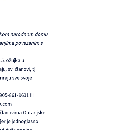
vatskom narodnom domu
tanjima povezanim s
15. ožujka u
, svi članovi, tj.
riraju sve svoje
 905-861-9631 ili
o.com
 članovima Ontarijske
 jer je jednoglasno
od dvije godine.