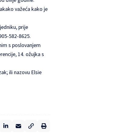
vakako važeća kako je
edniku, prije
 905-582-8625.
anim s poslovanjem
encije, 14. ožujka s
k; ili nazovu Elsie