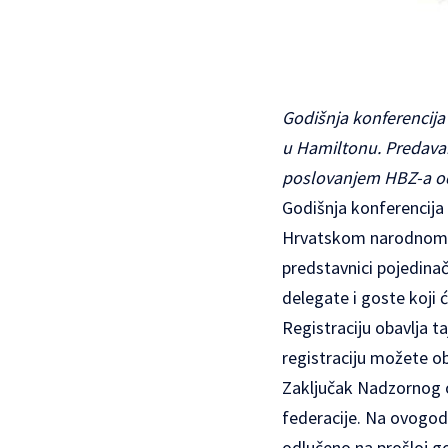
Godišnja konferencij
u Hamiltonu. Predavan
poslovanjem HBZ-a od
Godišnja konferencija 
Hrvatskom narodno
predstavnici pojedinačn
delegate i goste koji će
Registraciju obavlja ta
registraciju možete o
Zaključak Nadzornog o
federacije. Na ovogodi
odlučeno na prošloj go