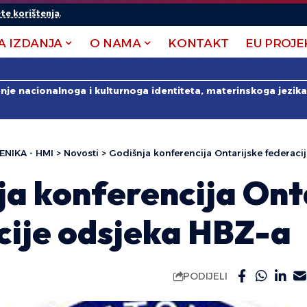
te korištenja
.
A IZDANJA
O NAMA
KONTAKT
EU PROJE
anje nacionalnoga i kulturnoga identiteta, materinskoga jezika 
ENIKA - HMI
>
Novosti
>
Godišnja konferencija Ontarijske federaci
ja konferencija Ont
cije odsjeka HBZ-a
PODIJELI