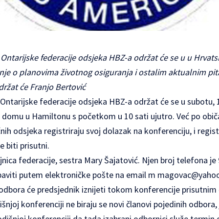
a Ontarijske federacije odsjeka HBZ-a održat će se u u Hr
je o planovima životnog osiguranja i ostalim aktualnim pi
ržat će Franjo Bertović
Ontarijske federacije odsjeka HBZ-a održat će se u subotu, 
m domu
u Hamiltonu s početkom u 10 sati ujutro. Već po običaju
ih odsjeka registriraju svoj dolazak na konferenciju, i regist
 biti prisutni.
jnica federacije, sestra Mary Šajatović. Njen broj telefona je
baviti putem elektroničke pošte na email m
magovac@yaho
dbora će predsjednik iznijeti tokom konferencije prisutnim
šnjoj konferenciji ne biraju se novi članovi pojedinih odbora,
dišnjoj konferenciji da tada izabrani odbornici služe termin 