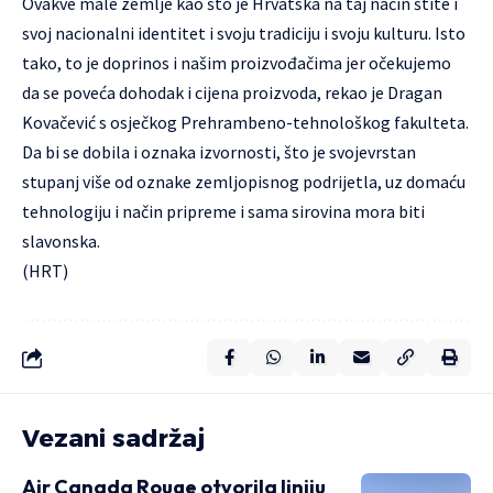
Ovakve male zemlje kao što je Hrvatska na taj način štite i
svoj nacionalni identitet i svoju tradiciju i svoju kulturu. Isto
tako, to je doprinos i našim proizvođačima jer očekujemo
da se poveća dohodak i cijena proizvoda, rekao je Dragan
Kovačević s osječkog Prehrambeno-tehnološkog fakulteta.
Da bi se dobila i oznaka izvornosti, što je svojevrstan
stupanj više od oznake zemljopisnog podrijetla, uz domaću
tehnologiju i način pripreme i sama sirovina mora biti
slavonska.
(HRT)
Vezani sadržaj
Air Canada Rouge otvorila liniju