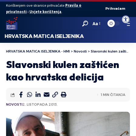
Korištenjem ove stranice prihvaćate
Pravila o
Prihvaćam
privatnosti
i
Uvjete korištenja
.
Open to
Aa
HRVATSKA MATICA ISELJENIKA
HRVATSKA MATICA ISELJENIKA - HMI
>
Novosti
>
Slavonski kulen zaštićen kao hrvatska delicija
Slavonski kulen zaštićen
kao hrvatska delicija
1 MIN ČITANJA
NOVOSTI
2. LISTOPADA 2013.