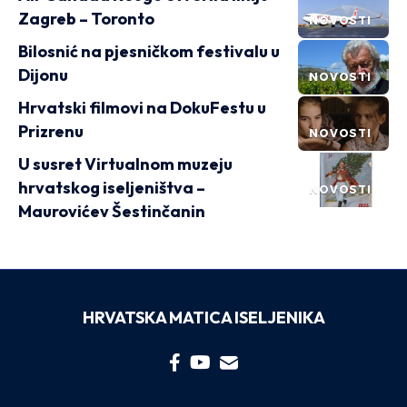
Zagreb – Toronto
NOVOSTI
Bilosnić na pjesničkom festivalu u
Dijonu
NOVOSTI
Hrvatski filmovi na DokuFestu u
Prizrenu
NOVOSTI
U susret Virtualnom muzeju
hrvatskog iseljeništva –
NOVOSTI
Maurovićev Šestinčanin
HRVATSKA MATICA ISELJENIKA