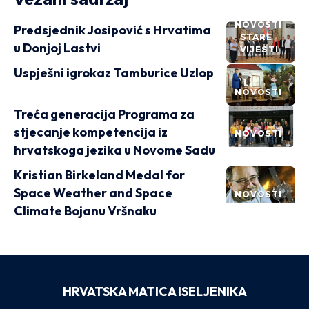
NOVOSTI
Predsjednik Josipović s Hrvatima
STARE
u Donjoj Lastvi
VIJESTI
Uspješni igrokaz Tamburice Uzlop
NOVOSTI
Treća generacija Programa za
stjecanje kompetencija iz
NOVOSTI
hrvatskoga jezika u Novome Sadu
Kristian Birkeland Medal for
Space Weather and Space
NOVOSTI
Climate Bojanu Vršnaku
HRVATSKA MATICA ISELJENIKA