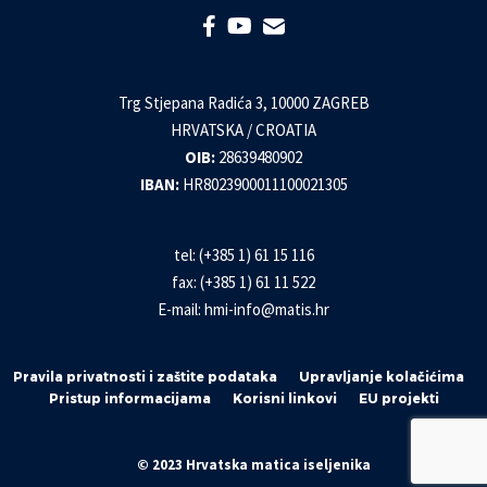
Trg Stjepana Radića 3, 10000 ZAGREB
HRVATSKA / CROATIA
OIB:
28639480902
IBAN:
HR8023900011100021305
tel: (+385 1) 61 15 116
fax: (+385 1) 61 11 522
E-mail:
hmi-info@matis.hr
Pravila privatnosti i zaštite podataka
Upravljanje kolačićima
Pristup informacijama
Korisni linkovi
EU projekti
© 2023 Hrvatska matica iseljenika