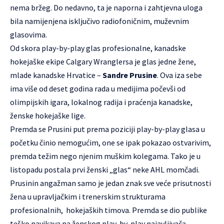
nema bržeg. Do nedavno, ta je naporna i zahtjevna uloga
bila namijenjena isključivo radiofoničnim, muževnim
glasovima.
Od skora play-by-play glas profesionalne, kanadske
hokejaške ekipe
Calgary Wranglersa
je glas jedne žene,
mlade kanadske Hrvatice –
Sandre Prusine
. Ova iza sebe
ima više od deset godina rada u medijima počevši od
olimpijskih igara, lokalnog radija i praćenja kanadske,
ženske hokejaške lige.
Premda se Prusini put prema poziciji play-by-play glasa u
početku činio nemogućim, one se ipak pokazao ostvarivim,
premda težim nego njenim muškim kolegama. Tako je u
listopadu postala prvi ženski „glas“ neke
AHL
momčadi.
Prusinin angažman samo je jedan znak sve veće prisutnosti
žena u upravljačkim i trenerskim strukturama
profesionalnih, hokejaških timova. Premda se dio publike
teško navikava na ženskog play-by-play najavljivača,