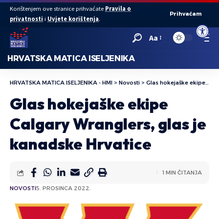
Korištenjem ove stranice prihvaćate
Pravila o
Prihvaćam
privatnosti
i
Uvjete korištenja
.
Open to
Aa
HRVATSKA MATICA ISELJENIKA
HRVATSKA MATICA ISELJENIKA - HMI
>
Novosti
>
Glas hokejaške ekipe Calgary Wranglers, glas je kanadske Hrvatice
Glas hokejaške ekipe
Calgary Wranglers, glas je
kanadske Hrvatice
1 MIN ČITANJA
NOVOSTI
5. PROSINCA 2022.