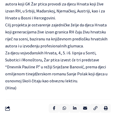
autora koji GK Žar ptica provodi za djecu Hrvata koji žive
izvan RH, u Srbiji, Mađarskoj, Njemačkoj, Austriji, kao i za
Hrvate u Bosni i Hercegovini.
Cilj projekta je ostvarenje zajedničke želje da djeca Hrvata
koji generacijama žive izvan granica RH čuju živu hrvatsku
riječ na sceni, baziranu na književnom predlošku hrvatskih
autora i u izvođenju profesionalnih glumaca.
Za djecu vojvođanskih Hrvata, 4., 5. i 6. lipnja u Sonti,
Subotici i Monoštoru, Žar ptica izvest će tri predstave
“Dnevnik Pauline P.” u režiji Snježane Banović, prema djeci
omiljenom tinejdžerskom romanu Sanje Polak koji djeca u
osnovnoj školi čitaju kao obveznu lektiru.
(Hina)