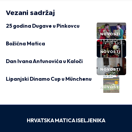
Vezani sadržaj
25 godina Dugave u Pinkovcu
NOVOSTI
Božićna Matica
NOVOSTI
Dan Ivana Antunovića u Kaloči
NOVOSTI
Lipanjski Dinamo Cup u Münchenu
NOVOSTI
HRVATSKA MATICA ISELJENIKA