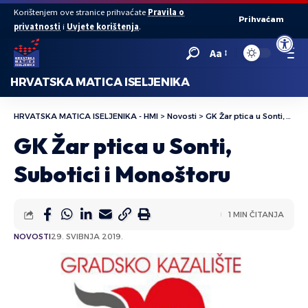
Korištenjem ove stranice prihvaćate
Pravila o
Prihvaćam
privatnosti
i
Uvjete korištenja
.
Open to
Aa
HRVATSKA MATICA ISELJENIKA
HRVATSKA MATICA ISELJENIKA - HMI
>
Novosti
>
GK Žar ptica u Sonti, Subotici i Monoštoru
GK Žar ptica u Sonti,
Subotici i Monoštoru
1 MIN ČITANJA
NOVOSTI
29. SVIBNJA 2019.