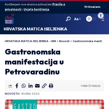
Korištenjem ove stranice prihvaćate
Pravila o
Prihvaćam
privatnosti
i
Uvjete korištenja
.
Open to
Aa
HRVATSKA MATICA ISELJENIKA
HRVATSKA MATICA ISELJENIKA - HMI
>
Novosti
>
Gastronomska manifestacija u Petrovaradinu
Gastronomska
manifestacija u
Petrovaradinu
1 MIN ČITANJA
NOVOSTI
8. RUJNA 2020.