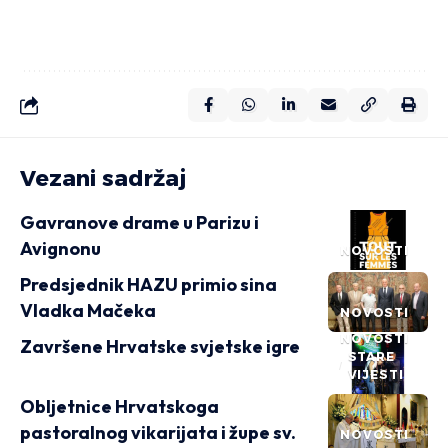
Vezani sadržaj
Gavranove drame u Parizu i
Avignonu
NOVOSTI
Predsjednik HAZU primio sina
Vladka Mačeka
NOVOSTI
NOVOSTI
Završene Hrvatske svjetske igre
STARE
VIJESTI
Obljetnice Hrvatskoga
pastoralnog vikarijata i župe sv.
NOVOSTI