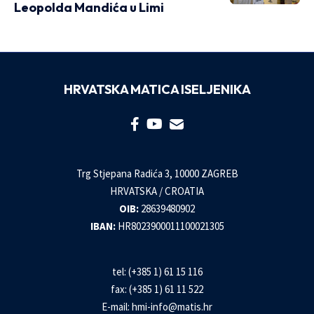
Leopolda Mandića u Limi
HRVATSKA MATICA ISELJENIKA
Trg Stjepana Radića 3, 10000 ZAGREB
HRVATSKA / CROATIA
OIB:
28639480902
IBAN:
HR8023900011100021305
tel: (+385 1) 61 15 116
fax: (+385 1) 61 11 522
E-mail:
hmi-info@matis.hr