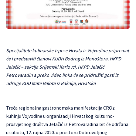
Specijalitete kulinarske trpeze Hrvata iz Vojvodine pripremat
će i predstaviti članovi KUDH Bodrog iz Monoštora, HKPD
Jelačić – sekcija Srijemski Karlovci, HKPD Jelačić
Petrovaradin a preko video linka će se pridružiti gosti iz
udruge KUD Mate Balota iz Rakalja, Hrvatska
Treća regionalna gastronomska manifestacija CROz
kuhinju Vojvodine u organizaciji Hrvatskog kulturno-
prosvjetnog društva Jelačić iz Petrovaradina bit će održana
u subotu, 12. rujna 2020. u prostoru Dobrovoljnog