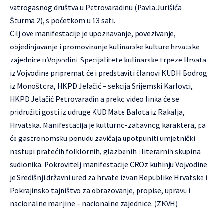
vatrogasnog društva u Petrovaradinu (Pavla Jurišića
Šturma 2), s početkom u 13 sati.
Cilj ove manifestacije je upoznavanje, povezivanje,
objedinjavanje i promoviranje kulinarske kulture hrvatske
zajednice u Vojvodini. Specijalitete kulinarske trpeze Hrvata
iz Vojvodine pripremat će i predstaviti članovi KUDH Bodrog
iz Monoštora, HKPD Jelačić – sekcija Srijemski Karlovci,
HKPD Jelačić Petrovaradin a preko video linka će se
pridružiti gosti iz udruge KUD Mate Balota iz Rakalja,
Hrvatska. Manifestacija je kulturno-zabavnog karaktera, pa
će gastronomsku ponudu zavičaja upotpuniti umjetnički
nastupi pratećih folklornih, glazbenih i literarnih skupina
sudionika. Pokrovitelj manifestacije CROz kuhinju Vojvodine
je Središnji državni ured za hrvate izvan Republike Hrvatske i
Pokrajinsko tajništvo za obrazovanje, propise, upravu i
nacionalne manjine – nacionalne zajednice. (ZKVH)