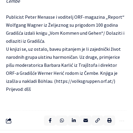
Čembe
Publicist Peter Menasse i voditelj ORF-magazina „Report“
Wolfgang Wagner iz Željeznog su prigodom 100 godina
Gradišća izdali knigu „Vom Kommen und Gehen“/ Dolaziti i
odlaziti iz Gradišća.
U knjizi se, uz ostalo, baveu pitanjem je li zajednički život
narodnih grupa uistinu harmoničan. Uz druge, primjerice
pišu moderatorica Barbara Karlić iz Trajštofa i direktor
ORF-a Gradišće Werner Herić rodom iz Čembe. Knjiga je
izašla u nakladi Böhlau. (
https://volksgruppen.orf.at/
)
Prijevod: dšš