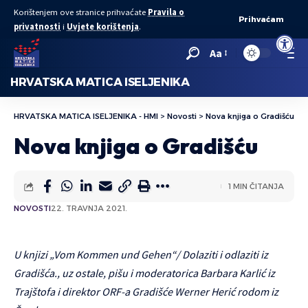
Korištenjem ove stranice prihvaćate
Pravila o
Prihvaćam
privatnosti
i
Uvjete korištenja
.
Open to
Aa
HRVATSKA MATICA ISELJENIKA
HRVATSKA MATICA ISELJENIKA - HMI
>
Novosti
>
Nova knjiga o Gradišću
Nova knjiga o Gradišću
1 MIN ČITANJA
NOVOSTI
22. TRAVNJA 2021.
U knjizi „Vom Kommen und Gehen“/ Dolaziti i odlaziti iz
Gradišća., uz ostale, pišu i moderatorica Barbara Karlić iz
Trajštofa i direktor ORF-a Gradišće Werner Herić rodom iz