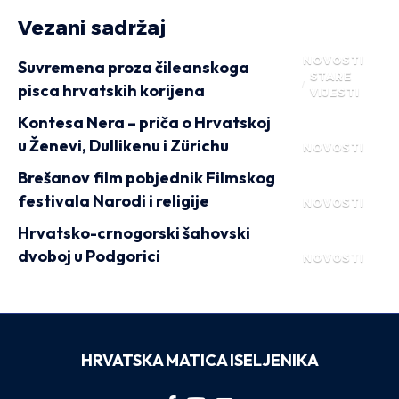
Vezani sadržaj
NOVOSTI
Suvremena proza čileanskoga
STARE
pisca hrvatskih korijena
VIJESTI
Kontesa Nera – priča o Hrvatskoj
u Ženevi, Dullikenu i Zürichu
NOVOSTI
Brešanov film pobjednik Filmskog
festivala Narodi i religije
NOVOSTI
Hrvatsko-crnogorski šahovski
dvoboj u Podgorici
NOVOSTI
HRVATSKA MATICA ISELJENIKA