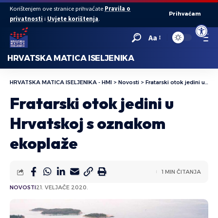
Korištenjem ove stranice prihvaćate
Pravila o
Prihvaćam
privatnosti
i
Uvjete korištenja
.
Open to
Aa
HRVATSKA MATICA ISELJENIKA
HRVATSKA MATICA ISELJENIKA - HMI
>
Novosti
>
Fratarski otok jedini u Hrvatskoj s oznakom ekoplaže
Fratarski otok jedini u
Hrvatskoj s oznakom
ekoplaže
1 MIN ČITANJA
NOVOSTI
21. VELJAČE 2020.