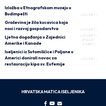
Izložba u Etnografskom muzeju u
Budimpešti
NOVOSTI
Graševina je žila kucavica koja
nosi i razvoj gospodarstva
NOVOSTI
NOVOSTI
Ljetna događanja u Zajednici
STARE
Amerike i Kanade
VIJESTI
Iseljenici iz Sutomišćice i Poljane u
Americi donirali novac za
NOVOSTI
restauraciju kipa sv. Eufemije
HRVATSKA MATICA ISELJENIKA