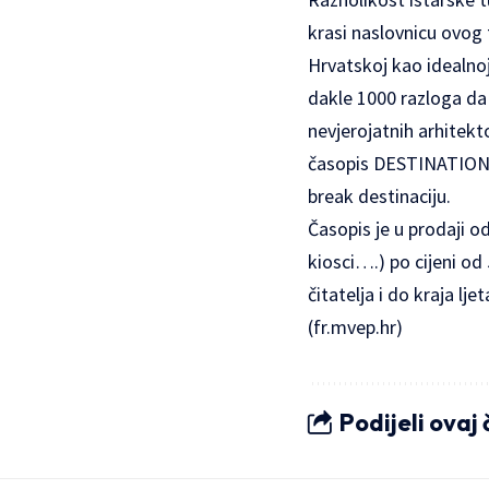
krasi naslovnicu ovog t
Hrvatskoj kao idealnoj
dakle 1000 razloga da 
nevjerojatnih arhitekto
časopis DESTINATION. 
break destinaciju.
Časopis je u prodaji o
kiosci….) po cijeni od
čitatelja i do kraja ljet
(
fr.mvep.hr
)
Podijeli ovaj