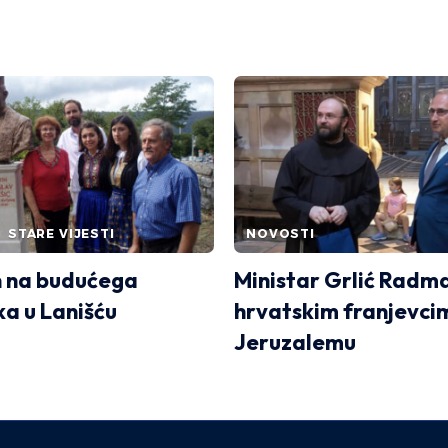
STARE VIJESTI
NOVOSTI
 na budućega
Ministar Grlić Radma
ka u Lanišću
hrvatskim franjevci
Jeruzalemu