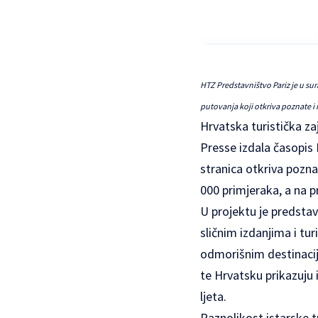
HTZ Predstavništvo Pariz je u su
putovanja koji otkriva poznate i
Hrvatska turistička z
Presse izdala časopis 
stranica otkriva pozna
000 primjeraka, a na p
U projektu je predstav
sličnim izdanjima i tu
odmorišnim destinacija
te Hrvatsku prikazuju
ljeta.
Raznolikost istarske t