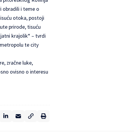
i obradili i teme o
tisuću otoka, postoji
ute prirode, tisuću
atni krajolik“ – tvrdi
metropolu te city
e, zračne luke,
osno ovisno o interesu