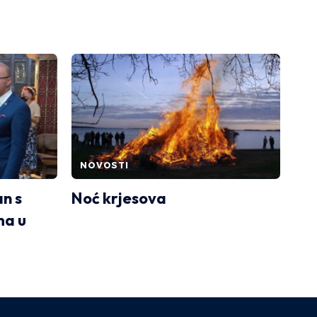
NOVOSTI
n s
Noć krjesova
ma u