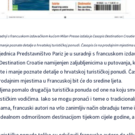
radnji s francuskom izdavačkom kućom Milan Presse izdala je časopis Destination Croatie
 manje poznate detalje o hrvatskoj turističkoj ponudi. Časopis će na prodajnim mjestima u 
ajednica Predstavništvo Pariz je u suradnji s francuskom i
Destination Croatie namijenjen zaljubljenicima u putovanja, k
te i manje poznate detalje o hrvatskoj turističkoj ponudi. Ča
rodajnim mjestima u Francuskoj bit će do sredine ljeta.
ljena pomalo drugačija turistička ponuda od one na koju smo
rističkim vodičima. Iako se mogu pronaći i teme o tradiciona
ma, francuski autori na vrlo zanimljiv način obrađuju teme i
 idealnom odmorišnom destinacijom tijekom cijele godine, 
urističke ponude toliko su oduševili francuske autore da sli