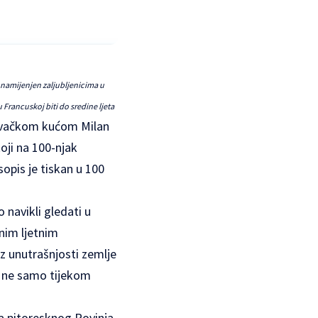
 namijenjen zaljubljenicima u
Francuskoj biti do sredine ljeta
zdavačkom kućom Milan
oji na 100-njak
sopis je tiskan u 100
 navikli gledati u
lnim ljetnim
z unutrašnjosti zemlje
a ne samo tijekom
ka pitoresknog Rovinja