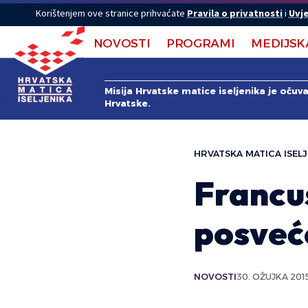
Korištenjem ove stranice prihvaćate
Pravila o privatnosti
i
Uvje
NOVOSTI
PROGRAMI
MEDIJSK
Misija Hrvatske matice iseljenika je očuv
Hrvatske.
HRVATSKA MATICA ISELJ
Francu
posveć
NOVOSTI
30. OŽUJKA 2015