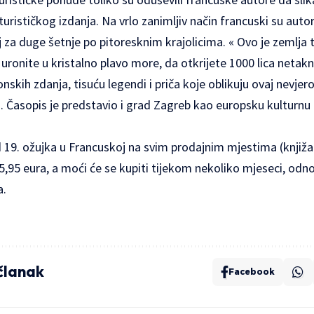
urističkog izdanja. Na vrlo zanimljiv način francuski su autor
 za duge šetnje po pitoresknim krajolicima. « Ovo je zemlja 
uronite u kristalno plavo more, da otkrijete 1000 lica netakn
nskih zdanja, tisuću legendi i priča koje oblikuju ovaj nevjeroj
Časopis je predstavio i grad Zagreb kao europsku kulturnu 
d 19. ožujka u Francuskoj na svim prodajnim mjestima (knjižar
 5,95 eura, a moći će se kupiti tijekom nekoliko mjeseci, odn
a.
 članak
Facebook