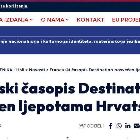
te korištenja
.
A IZDANJA
O NAMA
KONTAKT
EU PROJE
anje nacionalnoga i kulturnoga identiteta, materinskoga jezika 
ENIKA - HMI
>
Novosti
>
Francuski časopis Destination posvećen l
ski časopis Destina
en ljepotama Hrvat
PODIJELI
.