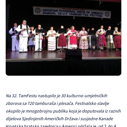
Na 32. TamFestu nastupilo je 30 kulturno-umjetničkih
zborova sa 720 tamburaša i plesača. Festivalsko slavlje
okupilo je mnogobrojnu publiku koja je doputovala iz raznih
dijelova Sjedinjenih Američkih Država i susjedne Kanade
Hrvatska bratska zajednica u Americi održala je, od 2. do 4.