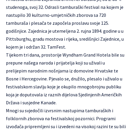
studenoga, svoj 32. Odrasli tamburaški festival na kojem je
nastupilo 30 kulturno-umjetničkih zborova sa 720
tamburaša i plesača te započela proslavu svoje 125.
godišnjice. Zajednica je utemeljena 2. rujna 1894. godine u u
Pittsburghu, gradu mostova i rijeka, središnjici Zajednice, u
kojem je i održan 32. TamFest.
Tijekom tri dana, prostorije Wyndham Grand Hotela bile su
prepune našega naroda i prijatelja koji su uživali u
prelijepim narodnim nošnjama iz domovine Hrvatske te
Bosne i Hercegovine. Pjevalo se, družilo, plesalo i uživalo u
festivalskom slavlju koje je okupilo mnogobrojnu publiku
koja je doputovala iz raznih dijelova Sjedinjenih Američkih
Država i susjedne Kanade.
Mnogi su svjedočili izvrsnim nastupima tamburaških i
folklornih zborova na festivalskoj pozornici. Programi
izvođača pripremljeni su i izvedeni na visokoj razini te su bili