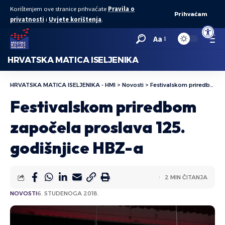
Korištenjem ove stranice prihvaćate
Pravila o
Prihvaćam
privatnosti
i
Uvjete korištenja
.
Open to
Aa
HRVATSKA MATICA ISELJENIKA
HRVATSKA MATICA ISELJENIKA - HMI
>
Novosti
>
Festivalskom priredbom započela proslava 125. godišnjice HBZ-a
Festivalskom priredbom
započela proslava 125.
godišnjice HBZ-a
2 MIN ČITANJA
NOVOSTI
6. STUDENOGA 2018.