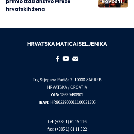
primio izaslanstvo Mreže
NOVOSTI
hrvatskih žena
HRVATSKA MATICA ISELJENIKA
Trg Stjepana Radića 3, 10000 ZAGREB
HRVATSKA / CROATIA
OIB:
28639480902
IBAN:
HR8023900011100021305
tel: (+385 1) 61 15 116
fax: (+385 1) 61 11 522