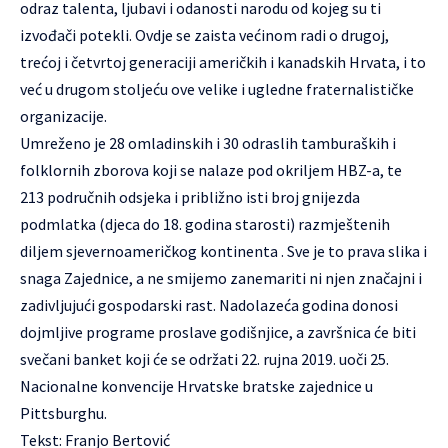
odraz talenta, ljubavi i odanosti narodu od kojeg su ti
izvođači potekli. Ovdje se zaista većinom radi o drugoj,
trećoj i četvrtoj generaciji američkih i kanadskih Hrvata, i to
već u drugom stoljeću ove velike i ugledne fraternalističke
organizacije.
Umreženo je 28 omladinskih i 30 odraslih tamburaških i
folklornih zborova koji se nalaze pod okriljem HBZ-a, te
213 područnih odsjeka i približno isti broj gnijezda
podmlatka (djeca do 18. godina starosti) razmještenih
diljem sjevernoameričkog kontinenta . Sve je to prava slika i
snaga Zajednice, a ne smijemo zanemariti ni njen značajni i
zadivljujući gospodarski rast. Nadolazeća godina donosi
dojmljive programe proslave godišnjice, a završnica će biti
svečani banket koji će se održati 22. rujna 2019. uoči 25.
Nacionalne konvencije Hrvatske bratske zajednice u
Pittsburghu.
Tekst: Franjo Bertović