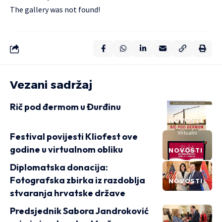
The gallery was not found!
Vezani sadržaj
Rič pod đermom u Đurđinu
NOVOSTI
Festival povijesti Kliofest ove
godine u virtualnom obliku
NOVOSTI
Diplomatska donacija:
Fotografska zbirka iz razdoblja
NOVOSTI
stvaranja hrvatske države
Predsjednik Sabora Jandroković