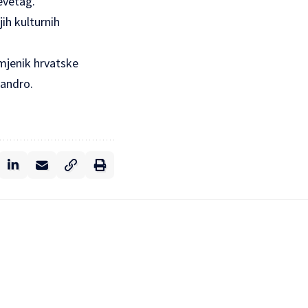
evetag.
ih kulturnih
amjenik hrvatske
sandro.