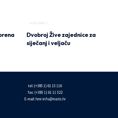
NOVOSTI
vorena
Dvobroj Žive zajednice za
siječanj i veljaču
tel: (+385 1) 61 15 116
fax: (+385 1) 61 11 522
E-mail:
hmi-info@matis.hr