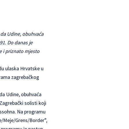
i da Udine, obuhvaća
991. Do danas je
e i priznato mjesto
du ulaska Hrvatske u
a Drama zagrebačkog
 da Udine, obuhvaća
agrebački solisti koji
elssohna. Na programu
ice/Meje/Grens/Border”,
a programu je nastup