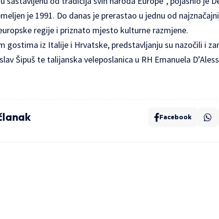
u sastavljenu od tradicija svih naroda Europe”, pojasnio je D
emeljen je 1991. Do danas je prerastao u jednu od najznačajnij
europske regije i priznato mjesto kulturne razmjene.
 gostima iz Italije i Hrvatske, predstavljanju su nazočili i z
islav Šipuš te talijanska veleposlanica u RH Emanuela D’Ales
 članak
Facebook