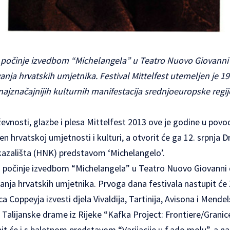
i počinje izvedbom “Michelangela” u Teatro Nuovo Giovann
nja hrvatskih umjetnika. Festival Mittelfest utemeljen je 1
ajznačajnijih kulturnih manifestacija srednjoeuropske regij
iževnosti, glazbe i plesa
Mittelfest 2013
ove je godine u povo
n hrvatskoj umjetnosti i kulturi, a otvorit će ga 12. srpnj
azališta (HNK) predstavom ‘Michelangelo’.
i počinje izvedbom “Michelangela” u Teatro Nuovo Giovanni
nja hrvatskih umjetnika. Prvoga dana festivala nastupit će Z
 Coppeyja izvesti djela Vivaldija, Tartinija, Avisona i Mend
ra Talijanske drame iz Rijeke “Kafka Project: Frontiere/Gran
t će i s baletnom predstavom “Varijacije u f.ado molu”, a n