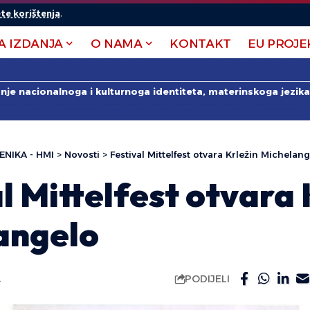
te korištenja
.
A IZDANJA
O NAMA
KONTAKT
EU PROJE
anje nacionalnoga i kulturnoga identiteta, materinskoga jezika 
ENIKA - HMI
>
Novosti
>
Festival Mittelfest otvara Krležin Michelan
l Mittelfest otvara 
angelo
PODIJELI
.