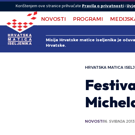
Korištenjem ove stranice prihvaćate
Pravila o privatnosti
i
Uvje
NOVOSTI
PROGRAMI
MEDIJSK
Misija Hrvatske matice iseljenika je očuv
Hrvatske.
HRVATSKA MATICA ISELJ
Festiva
Michel
NOVOSTI
16. SVIBNJA 2013