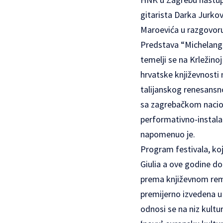
gitarista Darka Jurkov
Maroevića u razgovoru
Predstava “Michelange
temelji se na Krležino
hrvatske književnosti n
talijanskog renesansno
sa zagrebačkom naciona
performativno-instalat
napomenuo je.
Program festivala, koj
Giulia a ove godine d
prema književnom remek
premijerno izvedena u
odnosi se na niz kultu