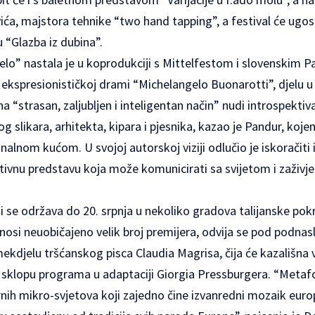
ića, majstora tehnike “two hand tapping”, a festival će ugost
 “Glazba iz dubina”.
lo” nastala je u koprodukciji s Mittelfestom i slovenskim 
j ekspresionističkoj drami “Michelangelo Buonarotti”, djelu u
a “strasan, zaljubljen i inteligentan način” nudi introspektiv
g slikara, arhitekta, kipara i pjesnika, kazao je Pandur, koje
lnom kućom. U svojoj autorskoj viziji odlučio je iskoračiti iz
ivnu predstavu koja može komunicirati sa svijetom i zaživjet
i se održava do 20. srpnja u nekoliko gradova talijanske pokr
onosi neuobičajeno velik broj premijera, odvija se pod podn
djelu tršćanskog pisca Claudia Magrisa, čija će kazališna v
 sklopu programa u adaptaciji Giorgia Pressburgera. “Met
rnih mikro-svjetova koji zajedno čine izvanredni mozaik europs