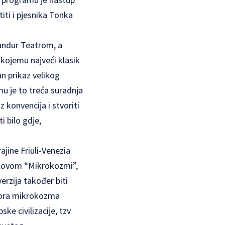
iti i pjesnika Tonka
Pandur Teatrom, a
 kojemu najveći klasik
an prikaz velikog
mu je to treća suradnja
 konvencija i stvoriti
i bilo gdje,
ajine Friuli-Venezia
aslovom “Mikrokozmi”,
erzija također biti
afora mikrokozma
ke civilizacije, tzv