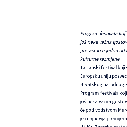
Program festivala koj
još neka važna gostova
prerastao u jednu od n
kulturne razmjene
Talijanski festival knj
Europsku uniju posveće
Hrvatskog narodnog k
Program festivala koj
još neka važna gostova
će pod vodstvom Marca
je i najnovija premije
HNK u Zagrebu nastupi