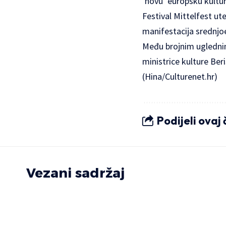
‘novu’ europsku kultur
Festival Mittelfest ut
manifestacija srednjo
M
eđu brojnim uglednim
ministrice kulture Ber
(Hina/Culturenet.hr)
Podijeli ovaj
Vezani sadržaj