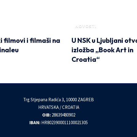
NOVOSTI
 filmovi i filmaši na
U NSK u Ljubljani ot
linaleu
izložba „Book Art in
Croatia“
Trg Stjepana Radića 3, 10000 ZAGREB
HRVATSKA / CROATIA
OIB:
28639480902
IBAN:
HR8023900011100021305