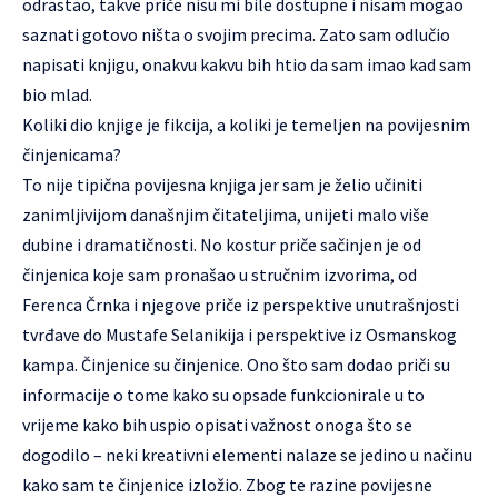
odrastao, takve priče nisu mi bile dostupne i nisam mogao
saznati gotovo ništa o svojim precima. Zato sam odlučio
napisati knjigu, onakvu kakvu bih htio da sam imao kad sam
bio mlad.
Koliki dio knjige je fikcija, a koliki je temeljen na povijesnim
činjenicama?
To nije tipična povijesna knjiga jer sam je želio učiniti
zanimljivijom današnjim čitateljima, unijeti malo više
dubine i dramatičnosti. No kostur priče sačinjen je od
činjenica koje sam pronašao u stručnim izvorima, od
Ferenca Črnka i njegove priče iz perspektive unutrašnjosti
tvrđave do Mustafe Selanikija i perspektive iz Osmanskog
kampa. Činjenice su činjenice. Ono što sam dodao priči su
informacije o tome kako su opsade funkcionirale u to
vrijeme kako bih uspio opisati važnost onoga što se
dogodilo – neki kreativni elementi nalaze se jedino u načinu
kako sam te činjenice izložio. Zbog te razine povijesne