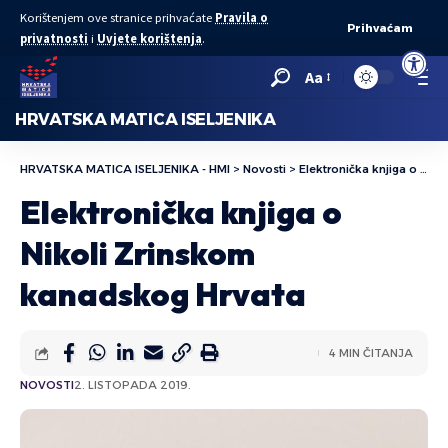
Korištenjem ove stranice prihvaćate
Pravila o
Prihvaćam
privatnosti
i
Uvjete korištenja
.
Open to
Aa
HRVATSKA MATICA ISELJENIKA
HRVATSKA MATICA ISELJENIKA - HMI
>
Novosti
>
Elektronička knjiga o Nikoli Zrinskom kanadskog Hrvata
Elektronička knjiga o
Nikoli Zrinskom
kanadskog Hrvata
4 MIN ČITANJA
NOVOSTI
2. LISTOPADA 2019.