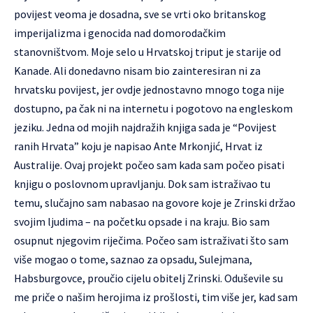
povijest veoma je dosadna, sve se vrti oko britanskog
imperijalizma i genocida nad domorodačkim
stanovništvom. Moje selo u Hrvatskoj triput je starije od
Kanade. Ali donedavno nisam bio zainteresiran ni za
hrvatsku povijest, jer ovdje jednostavno mnogo toga nije
dostupno, pa čak ni na internetu i pogotovo na engleskom
jeziku. Jedna od mojih najdražih knjiga sada je “Povijest
ranih Hrvata” koju je napisao Ante Mrkonjić, Hrvat iz
Australije. Ovaj projekt počeo sam kada sam počeo pisati
knjigu o poslovnom upravljanju. Dok sam istraživao tu
temu, slučajno sam nabasao na govore koje je Zrinski držao
svojim ljudima – na početku opsade i na kraju. Bio sam
osupnut njegovim riječima. Počeo sam istraživati što sam
više mogao o tome, saznao za opsadu, Sulejmana,
Habsburgovce, proučio cijelu obitelj Zrinski. Oduševile su
me priče o našim herojima iz prošlosti, tim više jer, kad sam