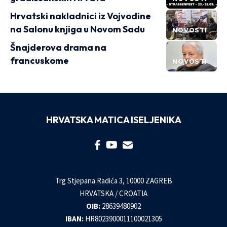
Hrvatski nakladnici iz Vojvodine
na Salonu knjiga u Novom Sadu
NOVOSTI
Šnajderova drama na
francuskome
NOVOSTI
HRVATSKA MATICA ISELJENIKA
Trg Stjepana Radića 3, 10000 ZAGREB
HRVATSKA / CROATIA
OIB:
28639480902
IBAN:
HR8023900011100021305