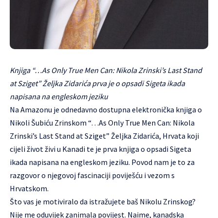
Knjiga “…As Only True Men Can: Nikola Zrinski’s Last Stand
at Sziget” Željka Zidarića prva je o opsadi Sigeta ikada
napisana na engleskom jeziku
Na Amazonu je odnedavno dostupna elektronička knjiga o
Nikoli Šubiću Zrinskom “…As Only True Men Can: Nikola
Zrinski’s Last Stand at Sziget” Željka Zidarića, Hrvata koji
cijeli život živi u Kanadi te je prva knjiga o opsadi Sigeta
ikada napisana na engleskom jeziku. Povod nam je to za
razgovor o njegovoj fascinaciji poviješću i vezom s
Hrvatskom.
Što vas je motiviralo da istražujete baš Nikolu Zrinskog?
Nije me oduvijek zanimala povijest. Naime, kanadska