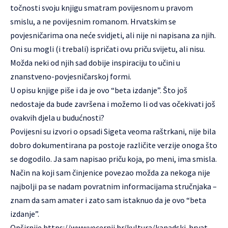
točnosti svoju knjigu smatram povijesnom u pravom
smislu, a ne povijesnim romanom. Hrvatskim se
povjesničarima ona neće svidjeti, ali nije ni napisana za njih.
Oni su mogli (i trebali) ispričati ovu priču svijetu, ali nisu.
Možda neki od njih sad dobije inspiraciju to učini u
znanstveno-povjesničarskoj formi.
U opisu knjige piše i da je ovo “beta izdanje”. Što još
nedostaje da bude završena i možemo li od vas očekivati još
ovakvih djela u budućnosti?
Povijesni su izvori o opsadi Sigeta veoma raštrkani, nije bila
dobro dokumentirana pa postoje različite verzije onoga što
se dogodilo. Ja sam napisao priču koja, po meni, ima smisla.
Način na koji sam činjenice povezao možda za nekoga nije
najbolji pa se nadam povratnim informacijama stručnjaka –
znam da sam amater i zato sam istaknuo da je ovo “beta
izdanje”.
Opširnije
https://www.vecernji.hr/kultura/kanadski-hrvat-