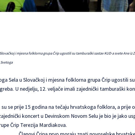
ovačkoj i mjesna folklorna grupa Črip ugostili su tamburaški sastav KUD-a svete Ane iz Z
 Svetoga
a Sela u Slovačkoj i mjesna folklorna grupa
Črip
ugostili s
reba. U nedjelju, 12. veljače imali zajednički tamburaški kon
 su se prije 15 godina na tečaju hrvatskoga folklora, a prije
 zajednički koncert u Devinskom Novom Selu je bio je jako usp
grupe Črip Terezija Mardiakova.
Članovi Čripa prvo moraju znati novoselske hrvatsk