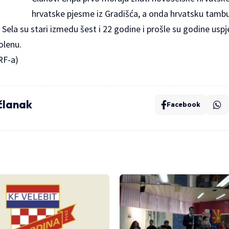
hrvatske pjesme iz Gradišća, a onda hrvatsku tambur
ela su stari izmedu šest i 22 godine i prošle su godine uspj
olenu.
RF-a)
 članak
Facebook