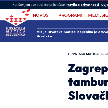
Korištenjem ove stranice prihvaćate
Pravila o privatnosti
i
Uvje
NOVOSTI
PROGRAMI
MEDIJSK
Misija Hrvatske matice iseljenika je očuv
Hrvatske.
HRVATSKA MATICA ISELJ
Zagrep
tambur
Slovač