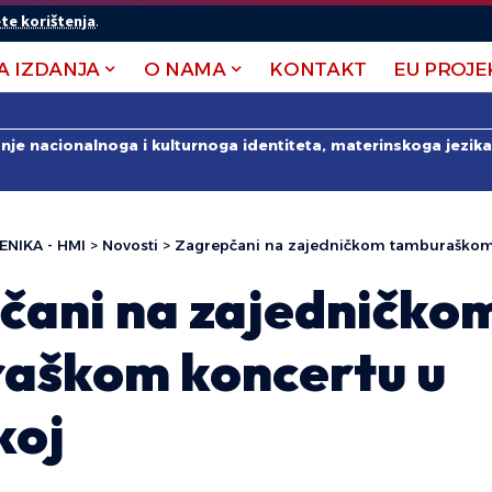
te korištenja
.
A IZDANJA
O NAMA
KONTAKT
EU PROJE
anje nacionalnoga i kulturnoga identiteta, materinskoga jezika 
ENIKA - HMI
>
Novosti
>
Zagrepčani na zajedničkom tamburaškom 
čani na zajedničko
aškom koncertu u
koj