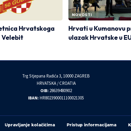
NOVOSTI
jetnica Hrvatskoga
Hrvati u Kumanovu pr
 Velebit
ulazak Hrvatske u E
Trg Stjepana Radića 3, 10000 ZAGREB
HRVATSKA / CROATIA
OIB:
28639480902
IBAN:
HR8023900011100021305
Upravljanje kolačićima
Pristup informacijama
K