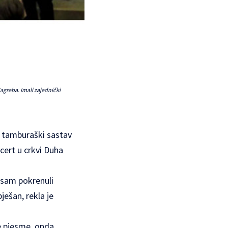
agreba. Imali zajednički
u tamburaški sastav
cert u crkvi Duha
 osam pokrenuli
ješan, rekla je
e pjesme, onda