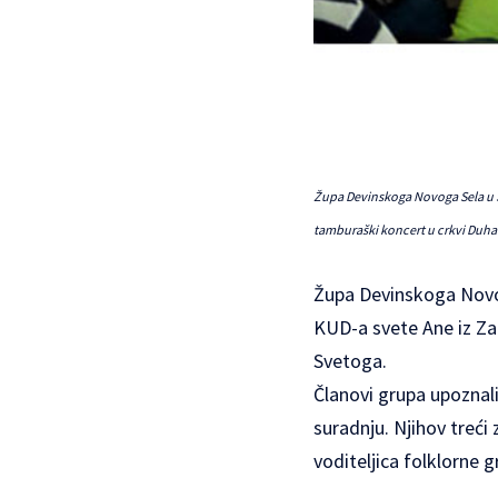
Župa Devinskoga Novoga Sela u Sl
tamburaški koncert u crkvi Duha
Župa Devinskoga Novog
KUD-a svete Ane iz Zag
Svetoga.
Članovi grupa upoznali
suradnju. Njihov treći
voditeljica folklorne 