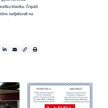
ašku klasiku. Čripaši
ešno sudjelovali na