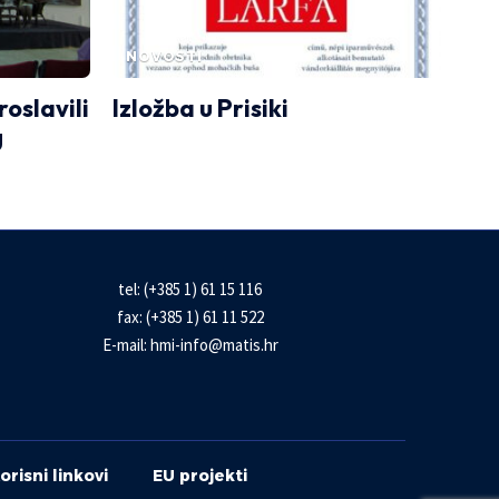
NOVOSTI
oslavili
Izložba u Prisiki
U
tel: (+385 1) 61 15 116
fax: (+385 1) 61 11 522
E-mail:
hmi-info@matis.hr
orisni linkovi
EU projekti