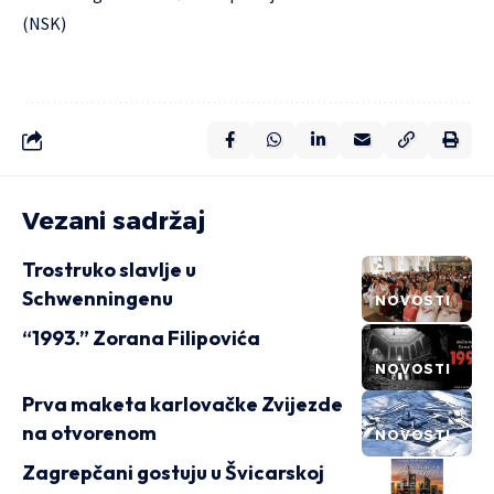
(NSK)
Vezani sadržaj
Trostruko slavlje u
Schwenningenu
NOVOSTI
“1993.” Zorana Filipovića
NOVOSTI
Prva maketa karlovačke Zvijezde
na otvorenom
NOVOSTI
Zagrepčani gostuju u Švicarskoj