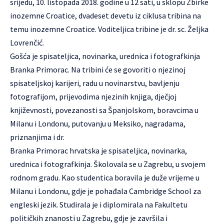
srijedu, 10. listopada 2018. godine u 12 sati, u sklopu
Zbirke
inozemne Croatice
, dvadeset devetu iz ciklusa tribina na
temu inozemne Croatice. Voditeljica tribine je dr. sc. Željka
Lovrenčić.
Gošća je spisateljica, novinarka, urednica i fotografkinja
Branka Primorac. Na tribini će se govoriti o njezinoj
spisateljskoj karijeri, radu u novinarstvu, bavljenju
fotografijom, prijevodima njezinih knjiga, dječjoj
književnosti, povezanosti sa Španjolskom, boravcima u
Milanu i Londonu, putovanju u Meksiko, nagradama,
priznanjima i dr.
Branka Primorac hrvatska je spisateljica, novinarka,
urednica i fotografkinja. Školovala se u Zagrebu, u svojem
rodnom gradu. Kao studentica boravila je duže vrijeme u
Milanu i Londonu, gdje je pohađala Cambridge School za
engleski jezik. Studirala je i diplomirala na Fakultetu
političkih znanosti u Zagrebu, gdje je završila i