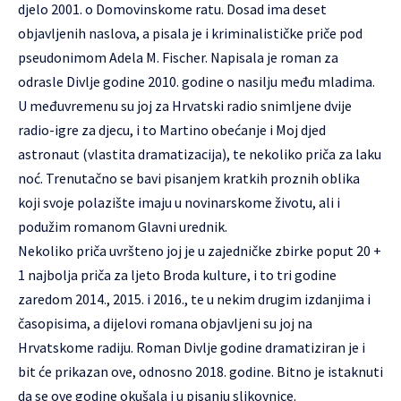
djelo 2001. o Domovinskome ratu. Dosad ima deset
objavljenih naslova, a pisala je i kriminalističke priče pod
pseudonimom Adela M. Fischer. Napisala je roman za
odrasle Divlje godine 2010. godine o nasilju među mladima.
U međuvremenu su joj za Hrvatski radio snimljene dvije
radio-igre za djecu, i to Martino obećanje i Moj djed
astronaut (vlastita dramatizacija), te nekoliko priča za laku
noć. Trenutačno se bavi pisanjem kratkih proznih oblika
koji svoje polazište imaju u novinarskome životu, ali i
podužim romanom Glavni urednik.
Nekoliko priča uvršteno joj je u zajedničke zbirke poput 20 +
1 najbolja priča za ljeto Broda kulture, i to tri godine
zaredom 2014., 2015. i 2016., te u nekim drugim izdanjima i
časopisima, a dijelovi romana objavljeni su joj na
Hrvatskome radiju. Roman Divlje godine dramatiziran je i
bit će prikazan ove, odnosno 2018. godine. Bitno je istaknuti
da se ove godine okušala i u pisanju slikovnice.