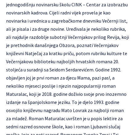
jednogodišnju novinarsku školu CINK – Centar za izobrazbu
novinarskih kadrova. Cijeli radni vijek provela je kao
novinarka i urednica u zagrebačkome dnevniku Večernji list,
ali je pisala i za druge novine. Uređivala je nekoliko rubrika,
ali najdulje razdoblje subotnji Večernjakov prilog Revija, koji
je prethodnik današnjega Obzora, poznati Večernjakov
književni Natječaj za kratku priču, potom rubriku kulture te
Večernjakovu biblioteku najboljih hrvatskih romana 20.
stoljeća u suradnji sa Seidom Serdarevićem. Godine 1992.
objavljen joj je prvi roman za djecu Mama, pazi pas!, a
nekoliko mjeseci poslije i njezin najpopularniji roman
Maturalac, koji je 2018. godine doživio svoje prvo inozemno
izdanje na španjolskome jeziku. To je djelo 1993. godine
osvojilo književnu nagradu Mato Lovrak za najbolji roman
za mladež. Roman Maturalac uvršten je u popis lektire za
sedmi razred osnovne škole, kao i roman Ljubavni slučaj
mačka Joje za peti razred. Romanom Zvonka Zmaj i Tri