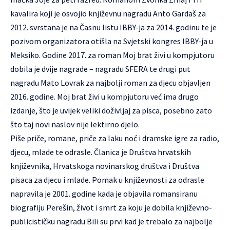
kavalira koji je osvojio književnu nagradu Anto Gardaš za
2012. svrstana je na Časnu listu IBBY-ja za 2014. godinu te je
pozivom organizatora otišla na Svjetski kongres IBBY-ja u
Meksiko. Godine 2017. za roman Moj brat živi u kompjutoru
dobila je dvije nagrade – nagradu SFERA te drugi put
nagradu Mato Lovrak za najbolji roman za djecu objavljen
2016. godine. Moj brat živi u kompjutoru već ima drugo
izdanje, što je uvijek veliki doživljaj za pisca, posebno zato
što taj novi naslov nije lektirno djelo.
Piše priče, romane, priče za laku noć i dramske igre za radio,
djecu, mlade te odrasle. Članica je Društva hrvatskih
književnika, Hrvatskoga novinarskog društva i Društva
pisaca za djecu i mlade. Pomak u književnosti za odrasle
napravila je 2001. godine kada je objavila romansiranu
biografiju Perešin, život i smrt za koju je dobila književno-
publicističku nagradu Bili su prvi kad je trebalo za najbolje