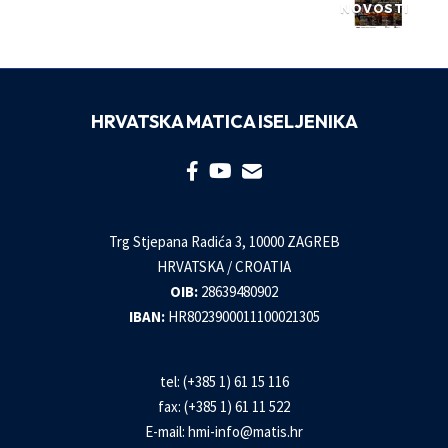
NOVOSTI
HRVATSKA MATICA ISELJENIKA
Trg Stjepana Radića 3, 10000 ZAGREB
HRVATSKA / CROATIA
OIB:
28639480902
IBAN:
HR8023900011100021305
tel: (+385 1) 61 15 116
fax: (+385 1) 61 11 522
E-mail:
hmi-info@matis.hr