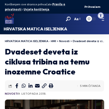
Korištenjem ove stranice prihvaćate
Pravila o
Prihvaćam
privatnosti
i
Uvjete korištenja
.
Open to
Aa
HRVATSKA MATICA ISELJENIKA
HRVATSKA MATICA ISELJENIKA - HMI
>
Novosti
>
Dvadeset deveta iz ciklusa tribina na temu inozemne Croatice
Dvadeset deveta iz
ciklusa tribina na temu
inozemne Croatice
5 MIN ČITANJA
NOVOSTI
9. LISTOPADA 2018.