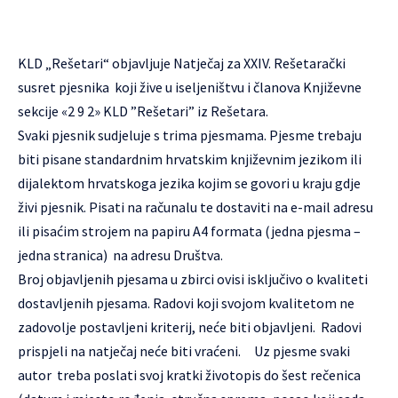
KLD „Rešetari“ objavljuje Natječaj za XXIV. Rešetarački
susret pjesnika koji žive u iseljeništvu i članova Književne
sekcije «2 9 2» KLD ”Rešetari” iz Rešetara.
Svaki pjesnik sudjeluje s trima pjesmama. Pjesme trebaju
biti pisane standardnim hrvatskim književnim jezikom ili
dijalektom hrvatskoga jezika kojim se govori u kraju gdje
živi pjesnik. Pisati na računalu te dostaviti na e-mail adresu
ili pisaćim strojem na papiru A4 formata (jedna pjesma –
jedna stranica) na adresu Društva.
Broj objavljenih pjesama u zbirci ovisi isključivo o kvaliteti
dostavljenih pjesama. Radovi koji svojom kvalitetom ne
zadovolje postavljeni kriterij, neće biti objavljeni. Radovi
prispjeli na natječaj neće biti vraćeni. Uz pjesme svaki
autor treba poslati svoj kratki životopis do šest rečenica