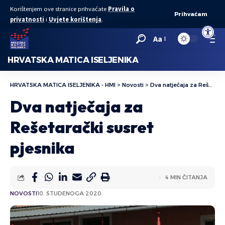
Korištenjem ove stranice prihvaćate
Pravila o
Prihvaćam
privatnosti
i
Uvjete korištenja
.
Open to
Aa
HRVATSKA MATICA ISELJENIKA
HRVATSKA MATICA ISELJENIKA - HMI
>
Novosti
>
Dva natječaja za Rešetarački susret pjesnika
Dva natječaja za
Rešetarački susret
pjesnika
4 MIN ČITANJA
NOVOSTI
10. STUDENOGA 2020.