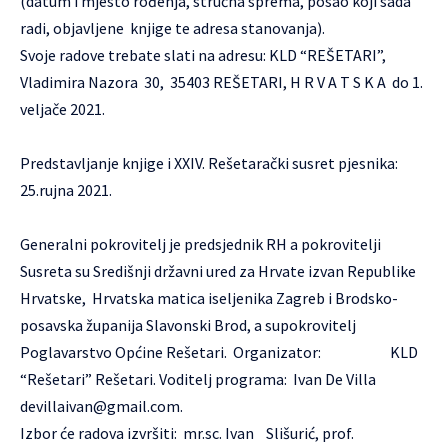
(datum i mjesto rođenja, stručna sprema, posao koji sada
radi, objavljene knjige te adresa stanovanja).
Svoje radove trebate slati na adresu: KLD “REŠETARI”,
Vladimira Nazora 30, 35403 REŠETARI, H R V A T S K A do 1.
veljače 2021.
Predstavljanje knjige i XXIV. Rešetarački susret pjesnika:
25.rujna 2021.
Generalni pokrovitelj je predsjednik RH a pokrovitelji
Susreta su Središnji državni ured za Hrvate izvan Republike
Hrvatske, Hrvatska matica iseljenika Zagreb i Brodsko-
posavska županija Slavonski Brod, a supokrovitelj
Poglavarstvo Općine Rešetari. Organizator: KLD
“Rešetari” Rešetari. Voditelj programa: Ivan De Villa
devillaivan@gmail.com
.
Izbor će radova izvršiti: mr.sc. Ivan Slišurić, prof.