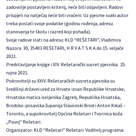
zadovolje postavljeni kriterij, neće biti objavljeni. Radovi
prispjeli na natječaj neće biti vraćeni. Uz pjesme svaki autor
treba poslati svoje podatke (godinu rođenja, adresu
stanovanja te školu i razred koji pohađa).
Svoje radove slati na adresu: KLD “REŠETARI”, Vladimira
Nazora 30, 35403 REŠETARI, H R V A T S K A do 15. veljače
2021.
Predstavljanje knjige i XIV. Rešetarački susret pjesnika: 25.
rujna 2021.
Pokrovitelji su XXIV. Rešetaračkih susreta pjesnika su
Središnji državni ured za Hrvate izvan Republike Hrvatske,
Hrvatska matica iseljenika Zagreb, Republika Hrvatska,
Brodsko-posavska županija Slavonski Brod i Anton Kikaš –
Toronto, a supokrovitelj Općina Rešetari i Tvornica koža
„Psunj“ Rešetari.
Organizator: KLD “Rešetari” Rešetari. Voditelj programa: