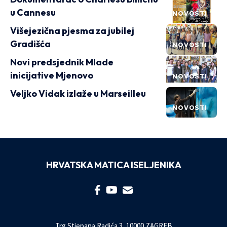
u Cannesu
NOVOSTI
Višejezična pjesma za jubilej
Gradišća
NOVOSTI
Novi predsjednik Mlade
inicijative Mjenovo
NOVOSTI
Veljko Vidak izlaže u Marseilleu
NOVOSTI
HRVATSKA MATICA ISELJENIKA
Trg Stjepana Radića 3, 10000 ZAGREB