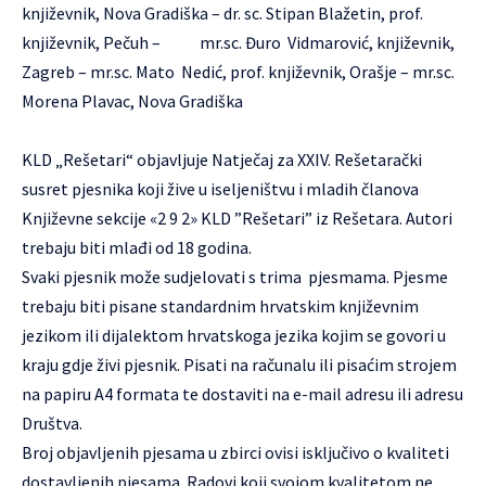
književnik, Nova Gradiška – dr. sc. Stipan Blažetin, prof.
književnik, Pečuh – mr.sc. Đuro Vidmarović, književnik,
Zagreb – mr.sc. Mato Nedić, prof. književnik, Orašje – mr.sc.
Morena Plavac, Nova Gradiška
KLD „Rešetari“ objavljuje Natječaj za XXIV. Rešetarački
susret pjesnika koji žive u iseljeništvu i mladih članova
Književne sekcije «2 9 2» KLD ”Rešetari” iz Rešetara. Autori
trebaju biti mlađi od 18 godina.
Svaki pjesnik može sudjelovati s trima pjesmama. Pjesme
trebaju biti pisane standardnim hrvatskim književnim
jezikom ili dijalektom hrvatskoga jezika kojim se govori u
kraju gdje živi pjesnik. Pisati na računalu ili pisaćim strojem
na papiru A4 formata te dostaviti na e-mail adresu ili adresu
Društva.
Broj objavljenih pjesama u zbirci ovisi isključivo o kvaliteti
dostavljenih pjesama. Radovi koji svojom kvalitetom ne