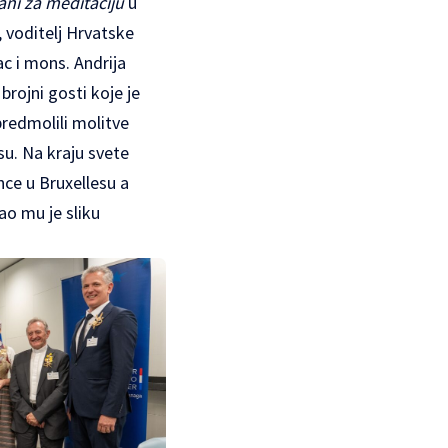
ani za meditaciju
u
 voditelj Hrvatske
ac i mons. Andrija
brojni gosti koje je
 predmolili molitve
esu. Na kraju svete
nce u Bruxellesu a
ao mu je sliku