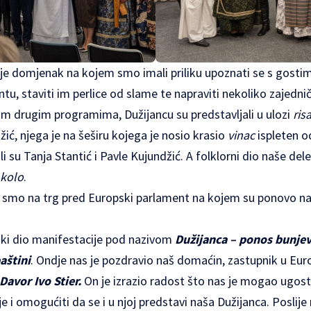
o je domjenak na kojem smo imali priliku upoznati se s gosti
, staviti im perlice od slame te napraviti nekoliko zajednič
vim drugim programima, Dužijancu su predstavljali u ulozi
ris
žić, njega je na šeširu kojega je nosio krasio
vinac
ispleten od
li su Tanja Stantić i Pavle Kujundžić. A folklorni dio naše del
kolo
.
i smo na trg pred Europski parlament na kojem su ponovo naši
jski dio manifestacije pod nazivom
Dužijanca – ponos bunjev
aštini
. Ondje nas je pozdravio naš domaćin, zastupnik u Eu
Davor Ivo Stier.
On je izrazio radost što nas je mogao ugostit
e i omogućiti da se i u njoj predstavi naša Dužijanca. Posli