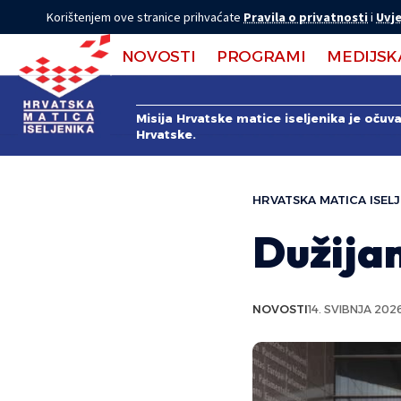
Korištenjem ove stranice prihvaćate
Pravila o privatnosti
i
Uvje
NOVOSTI
PROGRAMI
MEDIJSK
Misija Hrvatske matice iseljenika je očuv
Hrvatske.
HRVATSKA MATICA ISELJ
Dužijan
NOVOSTI
14. SVIBNJA 2026