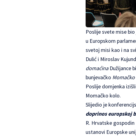
Poslije svete mise bi
u Europskom parlamentu
svetoj misi kao i na s
Dulić i Miroslav Kujund
domaćina
Dužijance bi
bunjevačko
Momačko 
Poslije domjenka izišl
Momačko kolo.
Slijedio je konferenci
doprinos europskoj b
R. Hrvatske gospodin
ustanovi Europske unij