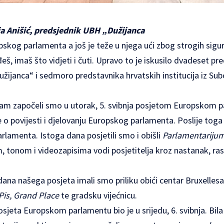
ija Anišić, predsjednik UBH „Dužijanca
opskog parlamenta a još je teže u njega ući zbog strogih sigur
š, imaš što vidjeti i čuti. Upravo to je iskusilo dvadeset p
ijanca“ i sedmoro predstavnika hrvatskih institucija iz Suboti
am započeli smo u utorak, 5. svibnja posjetom Europskom p
 o povijesti i djelovanju Europskog parlamenta. Poslije toga
rlamenta. Istoga dana posjetili smo i obišli
Parlamentariju
, tonom i videozapisima vodi posjetitelja kroz nastanak, rast
ana našega posjeta imali smo priliku obići centar Bruxelles
is, Grand Place
te gradsku vijećnicu.
osjeta Europskom parlamentu bio je u srijedu, 6. svibnja. Bi