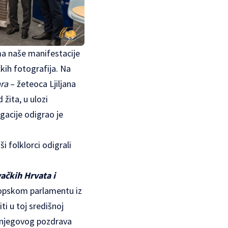
ma naše manifestacije
kih fotografija. Na
ara
– žeteoca Ljiljana
 žita, u ulozi
egacije odigrao je
 folklorci odigrali
ačkih Hrvata i
ropskom parlamentu iz
i u toj središnoj
je njegovog pozdrava