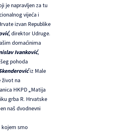
i je napravljen za tu
ionalnog vijeća i
 Hrvate izvan Republike
ović
, direktor Udruge.
 našim domaćinima
islav Ivanković
,
našeg pohoda
Skenderović
iz Male
 život na
članica HKPD „Matija
iku grba R. Hrvatske
šen naš dvodnevni
na kojem smo