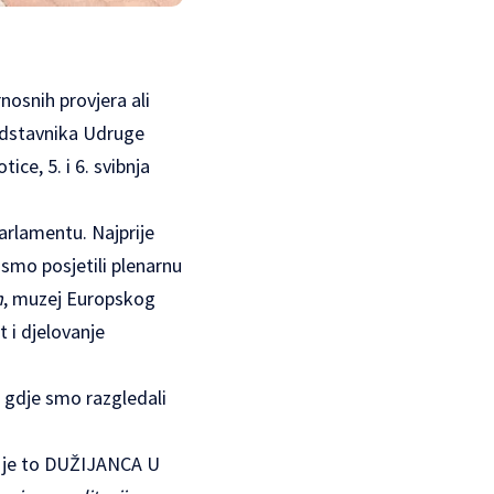
nosnih provjera ali
redstavnika Udruge
ce, 5. i 6. svibnja
arlamentu. Najprije
 smo posjetili plenarnu
m
, muzej Europskog
 i djelovanje
a gdje smo razgledali
la je to DUŽIJANCA U