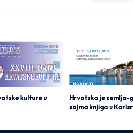
NOVOSTI
vatske kulture u
Hrvatska je zemlja-
sajma knjiga u Karls