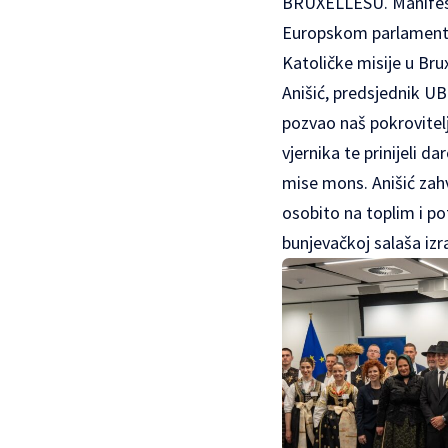
BRUXELLESU. Manifes
Europskom parlamentu.
Katoličke misije u Brux
Anišić, predsjednik UB
pozvao naš pokrovitelj 
vjernika te prinijeli d
mise mons. Anišić zahv
osobito na toplim i po
bunjevačkoj salaša izr