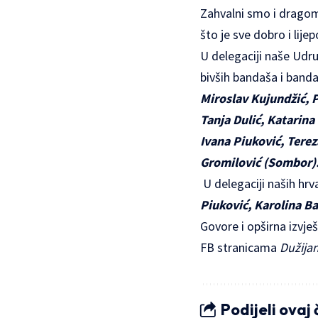
Zahvalni smo i dragom
što je sve dobro i lijep
U delegaciji naše Udr
bivših bandaša i band
Miroslav Kujundžić, P
Tanja Dulić, Katarin
Ivana Piuković, Terez
Gromilović (Sombor)
U delegaciji naših hrva
Piuković, Karolina Ba
Govore i opširna izv
FB stranicama
Dužija
Podijeli ovaj