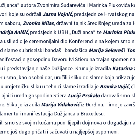
žijanca“ autora Zvonimira Sudarevića i Marinka Piukovića koj
ovori koje su održali
Jasna Vojnić
, predsjednice Hrvatskog nac
om saboru,
Zvonko Milas
, državni tajnik Središnjeg ureda za
ndrija Anišić
, predsjednik UBH „Dužijanca“ te
Marinko Piuk
 uslijedio je ceremonijalni dio Konferencije na kojem smo
od slame su briselski bandaš i bandašica
Marija Sekereš
i
Tom
manifestacije gosopdinu Davoru Ivi Stieru na trajan spomen 
i predstavljanje naše Dužijance. Krunu je izradila
Katarina 
u smo, kao osobni dar, uručili i sliku od slame koja prikazuje
 umjetničku sliku u tehnici slame izradila je
Branka Vujić
, 
Tajnici ureda gospodina Stiera
Luciji Prskalo
darovali smo sl
e. Sliku je izradila
Marija Vidaković
iz Đurđina. Time je zavr
amentu i manifestacija Dužijanca u Bruxellesu.
tili smo se svojim kućama puni lijepih dojmova o događaju 
ćemo još dugo pričati i sačuvati u najljepšoj uspomeni.