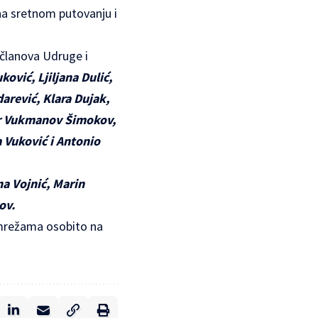
a sretnom putovanju i
 članova Udruge i
ković, Ljiljana Dulić,
arević, Klara Dujak,
tar Vukmanov Šimokov,
 Vuković i Antonio
a Vojnić, Marin
ov.
 mrežama osobito na