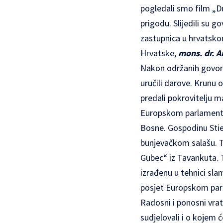
pogledali smo film „Du
prigodu. Slijedili su g
zastupnica u hrvatsk
Hrvatske,
mons. dr. A
Nakon održanih govora
uručili darove. Krunu 
predali pokrovitelju 
Europskom parlamentu 
Bosne. Gospodinu Stier
bunjevačkom salašu. Tu
Gubec“ iz Tavankuta. 
izrađenu u tehnici slam
posjet Europskom parl
Radosni i ponosni vra
sudjelovali i o kojem 