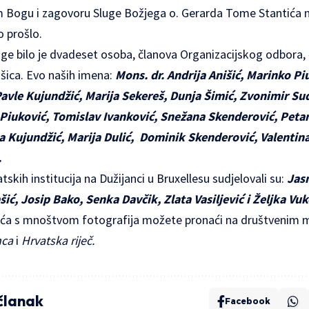
 Bogu i zagovoru Sluge Božjega o. Gerarda Tome Stantića n
o prošlo.
uge bilo je dvadeset osoba, članova Organizacijskog odbora,
ašica. Evo naših imena:
Mons. dr. Andrija Anišić, Marinko Piu
avle Kujundžić, Marija Sekereš, Dunja Šimić, Zvonimir Sud
a Piuković, Tomislav Ivanković, Snežana Skenderović, Pe
a Kujundžić, Marija Dulić, Dominik Skenderović, Valentina
.
tskih institucija na Dužijanci u Bruxellesu sudjelovali su:
Jasn
šić, Josip Bako, Senka Davčik, Zlata Vasiljević i Željka Vuk
ješća s mnoštvom fotografija možete pronaći na društvenim
nca
i
Hrvatska riječ.
 članak
Facebook