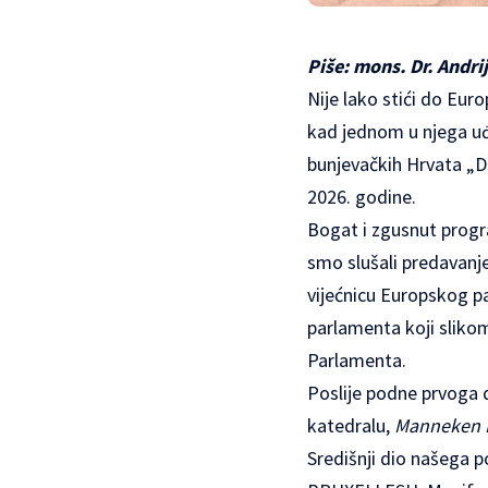
Piše: mons. Dr. Andr
Nije lako stići do Eur
kad jednom u njega uđe
bunjevačkih Hrvata „Duž
2026. godine.
Bogat i zgusnut progr
smo slušali predavanje
vijećnicu Europskog pa
parlamenta koji slikom
Parlamenta.
Poslije podne prvoga d
katedralu,
Manneken P
Središnji dio našega p