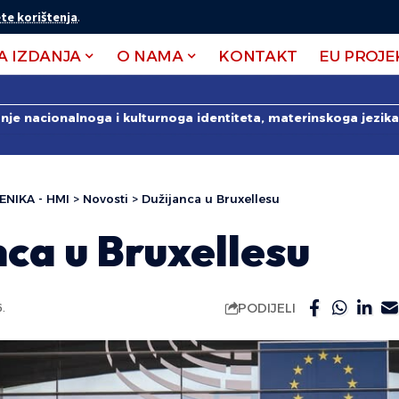
te korištenja
.
A IZDANJA
O NAMA
KONTAKT
EU PROJE
anje nacionalnoga i kulturnoga identiteta, materinskoga jezika 
ENIKA - HMI
>
Novosti
>
Dužijanca u Bruxellesu
ca u Bruxellesu
PODIJELI
.