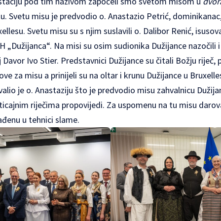
taciju pod tim nazivom započeli smo svetom misom u
dvor
 Svetu misu je predvodio o. Anastazio Petrić, dominikanac,
ellesu. Svetu misu su s njim suslavili o. Dalibor Renić, isusov
H „Dužijanca“. Na misi su osim sudionika Dužijance nazočili i 
Davor Ivo Stier. Predstavnici Dužijance su čitali Božju riječ,
arove za misu a prinijeli su na oltar i krunu Dužijance u Bruxell
alio je o. Anastaziju što je predvodio misu zahvalnicu Dužija
ticajnim riječima propovijedi. Za uspomenu na tu misu darov
ađenu u tehnici slame.