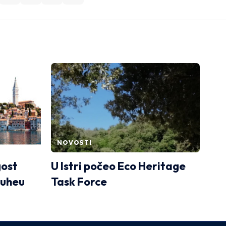
NOVOSTI
gost
U Istri počeo Eco Heritage
ruheu
Task Force