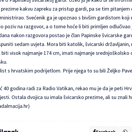
o prezime kakvu zapreku za pristup gardi, pa se tim pitanjem
 ministrirao. Svećenik ga je upoznao s bivšim gardistom koji m
bio poziv na razgovor, a o tome hoće li biti primljen odlučiva
 dana nakon razgovora postao je član Papinske švicarske gar
puniti sedam uvjeta. Mora biti katolik, švicarski državljanin,
 biti visok najmanje 174 cm, imati najmanje srednjoškolsko o
sku.
ist s hrvatskim podrijetlom. Prije njega to su bili Željko Pav
eć 40 godina radi za Radio Vatikan, rekao mu je da je peti Hr
jesti. Ostala dvojica su imala švicarsko prezime, ali su znali h
adalmacija.hr
)
 članak
Facebook