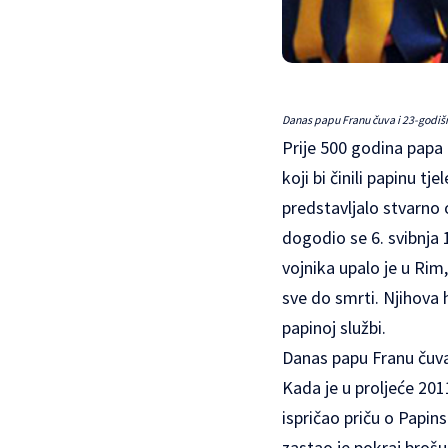
Danas papu Franu čuva i 23-godišnj
Prije 500 godina papa J
koji bi činili papinu t
predstavljalo stvarno 
dogodio se 6. svibnja
vojnika upalo je u Rim,
sve do smrti. Njihova 
papinoj službi.
Danas papu Franu čuva 
Kada je u proljeće 2011
ispričao priču o Papin
zastao je pokraj brošu