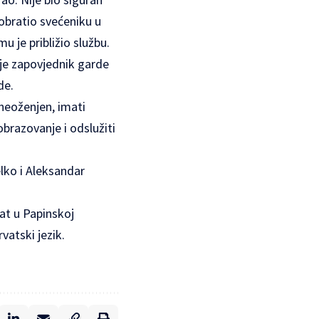
 obratio svećeniku u
u je približio službu.
o je zapovjednik garde
de.
 neoženjen, imati
brazovanje i odslužiti
elko i Aleksandar
vat u Papinskoj
rvatski jezik.