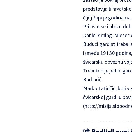
predstavlja li hrvatsk
čijoj župi je godinama
Prijavio se i ubrzo do
Daniel Arning. Mjesec
Budući gardist treba is
između 19 i 30 godina,
švicarsku obveznu voj
Trenutno je jedini gard
Barbarić.
Marko Latinčić, koji v
švicarskoj gardi u povi
(
http://misija.slobodn
Podijeli ovaj