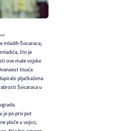
esti
nje mladih Švicaraca,
 mladića, što je
sti ove male vojske
Dvanaest tisuća
odupiralo pljačkašima
rabrosti Švicaraca u
avgrada.
u je po prvi put
ne ploče u vojsci,
ao. Nije bio siguran