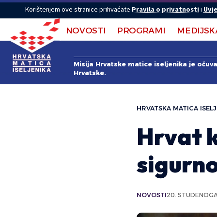
Korištenjem ove stranice prihvaćate
Pravila o privatnosti
i
Uvje
NOVOSTI
PROGRAMI
MEDIJSK
Misija Hrvatske matice iseljenika je očuv
Hrvatske.
HRVATSKA MATICA ISELJ
Hrvat k
sigurno
NOVOSTI
20. STUDENOGA 