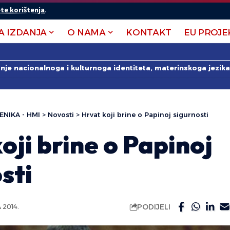
te korištenja
.
A IZDANJA
O NAMA
KONTAKT
EU PROJE
anje nacionalnoga i kulturnoga identiteta, materinskoga jezika 
ENIKA - HMI
>
Novosti
>
Hrvat koji brine o Papinoj sigurnosti
oji brine o Papinoj
sti
PODIJELI
2014.