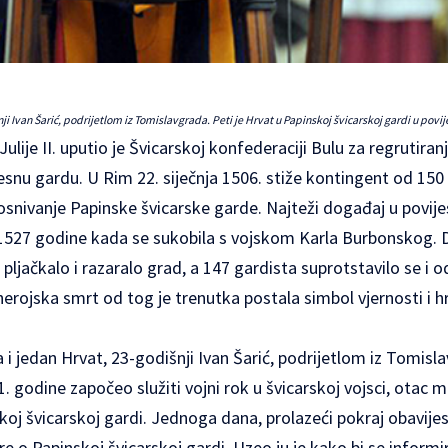
i Ivan Šarić, podrijetlom iz Tomislavgrada. Peti je Hrvat u Papinskoj švicarskoj gardi u povij
ulije II. uputio je Švicarskoj konfederaciji Bulu za regrutira
jelesnu gardu. U Rim 22. siječnja 1506. stiže kontingent od 150
osnivanje Papinske švicarske garde. Najteži događaj u povije
 1527 godine kada se sukobila s vojskom Karla Burbonskog. 
 pljačkalo i razaralo grad, a 147 gardista suprotstavilo se i 
herojska smrt od tog je trenutka postala simbol vjernosti i h
i jedan Hrvat, 23-godišnji Ivan Šarić, podrijetlom iz Tomisl
. godine započeo služiti vojni rok u švicarskoj vojsci, otac m
skoj švicarskoj gardi. Jednoga dana, prolazeći pokraj obavijes
re o Papinskoj švicarskoj gardi. Uzeo ju je kako bi se informir