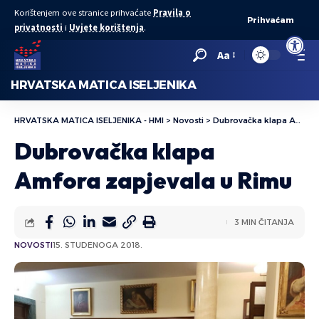
Korištenjem ove stranice prihvaćate
Pravila o
Prihvaćam
privatnosti
i
Uvjete korištenja
.
Open to
Aa
HRVATSKA MATICA ISELJENIKA
HRVATSKA MATICA ISELJENIKA - HMI
>
Novosti
>
Dubrovačka klapa Amfora zapjevala u Rimu
Dubrovačka klapa
Amfora zapjevala u Rimu
3 MIN ČITANJA
NOVOSTI
15. STUDENOGA 2018.