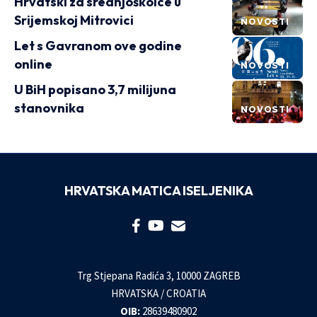
Hrvatski za srednjoškolce u
Srijemskoj Mitrovici
NOVOSTI
Let s Gavranom ove godine
online
NOVOSTI
U BiH popisano 3,7 milijuna
stanovnika
NOVOSTI
HRVATSKA MATICA ISELJENIKA
Trg Stjepana Radića 3, 10000 ZAGREB
HRVATSKA / CROATIA
OIB:
28639480902