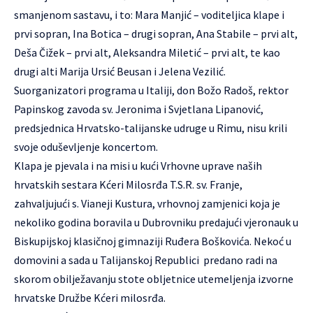
smanjenom sastavu, i to: Mara Manjić – voditeljica klape i
prvi sopran, Ina Botica – drugi sopran, Ana Stabile – prvi alt,
Deša Čižek – prvi alt, Aleksandra Miletić – prvi alt, te kao
drugi alti Marija Ursić Beusan i Jelena Vezilić.
Suorganizatori programa u Italiji, don Božo Radoš, rektor
Papinskog zavoda sv. Jeronima i Svjetlana Lipanović,
predsjednica Hrvatsko-talijanske udruge u Rimu, nisu krili
svoje oduševljenje koncertom.
Klapa je pjevala i na misi u kući Vrhovne uprave naših
hrvatskih sestara Kćeri Milosrđa T.S.R. sv. Franje,
zahvaljujući s. Vianeji Kustura, vrhovnoj zamjenici koja je
nekoliko godina boravila u Dubrovniku predajući vjeronauk u
Biskupijskoj klasičnoj gimnaziji Ruđera Boškovića. Nekoć u
domovini a sada u Talijanskoj Republici predano radi na
skorom obilježavanju stote obljetnice utemeljenja izvorne
hrvatske Družbe Kćeri milosrđa.