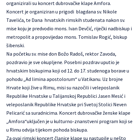
organizirali su koncert dubrovačke klape Amfora.
Koncert je organiziran u prigodi blagdana sv. Nikole
Tavelića, te Dana hrvatskih rimskih studenata nakon sv.
mise koju je predvodio mons. Ivan Devčić, riječki nadbiskup i
metropolit a propovijedao mons. Tomislav Rogić, biskup
šibenski.
Na početku sv. mise don Božo Radoš, rektor Zavoda,
pozdravio je sve okupljene. Posebni pozdrav uputio je
hrvatskim biskupima koji od 12. do 17. studenoga borave u
pohodu „Ad limina apostolorum“ u Vatikanu. Uz brojne
Hrvate koji žive u Rimu, misi su nazočili i veleposlanik
Republike Hrvatske u Talijanskoj Republici Jasen Mesić i
veleposlanik Republike Hrvatske pri Svetoj Stolici Neven
Pelicarić sa suradnicima. Koncert dubrovačke ženske klape
„Amfora“uključen je u kulturno-znanstveni program koji se
u Rimu odvija tijekom pohoda biskupa.
Za ovaj rimski koncert članice klape su nastupile u nešto