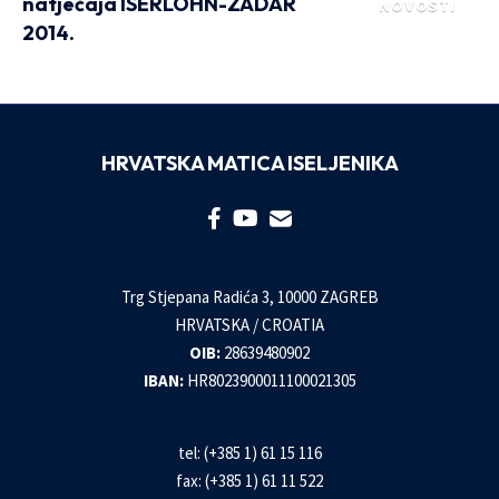
natječaja ISERLOHN-ZADAR
NOVOSTI
2014.
HRVATSKA MATICA ISELJENIKA
Trg Stjepana Radića 3, 10000 ZAGREB
HRVATSKA / CROATIA
OIB:
28639480902
IBAN:
HR8023900011100021305
tel: (+385 1) 61 15 116
fax: (+385 1) 61 11 522