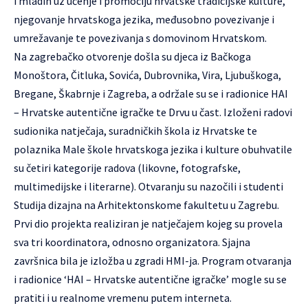
i mladih uz učenje i promociju hrvatske tradicijske kulture,
njegovanje hrvatskoga jezika, međusobno povezivanje i
umrežavanje te povezivanja s domovinom Hrvatskom.
Na zagrebačko otvorenje došla su djeca iz Bačkoga
Monoštora, Čitluka, Sovića, Dubrovnika, Vira, Ljubuškoga,
Bregane, Škabrnje i Zagreba, a održale su se i radionice HAI
– Hrvatske autentične igračke te Drvu u čast. Izloženi radovi
sudionika
natječaja
, suradničkih škola iz Hrvatske te
polaznika Male škole hrvatskoga jezika i kulture obuhvatile
su četiri kategorije radova (likovne, fotografske,
multimedijske i literarne). Otvaranju su nazočili i studenti
Studija dizajna na Arhitektonskome fakultetu u Zagrebu.
Prvi dio projekta realiziran je natječajem kojeg su provela
sva tri koordinatora, odnosno organizatora. Sjajna
završnica bila je izložba u zgradi HMI-ja. Program otvaranja
i radionice ‘HAI – Hrvatske autentične igračke’ mogle su se
pratiti i u realnome vremenu putem interneta.