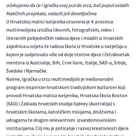
očekujemo da će i Igračka svoj put do srca, baš poput ostalih
Matičinih projekata, nalaziti još desetljećima
U Hrvatskoj matici iseljenika otvorena je 4. prosinca
multimedijska izložba likovnih, fotografskih, video i
literarnih pobjedničkih radova djece i mladih iz hrvatskih
zajednica u svijetu te radova škola iz Hrvatske u natječaju u
kojem je sudjelovalo više od dvije stotine djece i četrdesetak
mentora iz Australije, BiH, Crne Gore, Italije, SAD-a, Srbije,
Švedske i Njemačke.
Naime, Igračka u srcu multimedijski je međunarodni
program inspiriran hrvatskom tradicijskom kulturom koji
provodi Hrvatska matica iseljenika, Hrvatska škola Boston
(SAD) i Zaklada hrvatskih studija Sydney (Australija) s
hrvatskim školama, katoličkim misijama, društvima i
udrugama te drugim relevantnim izvandomovinskim
institucijama. Cilj mu je poticanje i razvoj kreativnosti djece