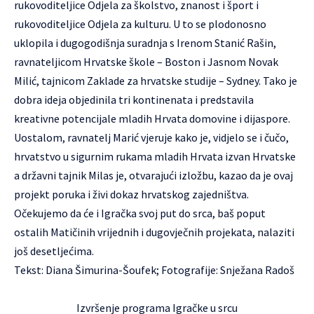
rukovoditeljice Odjela za školstvo, znanost i šport i
rukovoditeljice Odjela za kulturu. U to se plodonosno
uklopila i dugogodišnja suradnja s Irenom Stanić Rašin,
ravnateljicom Hrvatske škole – Boston i Jasnom Novak
Milić, tajnicom Zaklade za hrvatske studije – Sydney. Tako je
dobra ideja objedinila tri kontinenata i predstavila
kreativne potencijale mladih Hrvata domovine i dijaspore.
Uostalom, ravnatelj Marić vjeruje kako je, vidjelo se i čučo,
hrvatstvo u sigurnim rukama mladih Hrvata izvan Hrvatske
a državni tajnik Milas je, otvarajući izložbu, kazao da je ovaj
projekt poruka i živi dokaz hrvatskog zajedništva.
Očekujemo da će i Igračka svoj put do srca, baš poput
ostalih Matičinih vrijednih i dugovječnih projekata, nalaziti
još desetljećima.
Tekst: Diana Šimurina-Šoufek; Fotografije: Snježana Radoš
Izvršenje programa Igračke u srcu