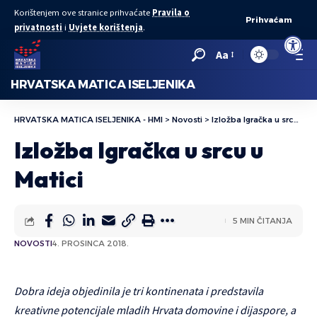
Korištenjem ove stranice prihvaćate
Pravila o
Prihvaćam
privatnosti
i
Uvjete korištenja
.
Open to
Aa
HRVATSKA MATICA ISELJENIKA
HRVATSKA MATICA ISELJENIKA - HMI
>
Novosti
>
Izložba Igračka u srcu u Matici
Izložba Igračka u srcu u
Matici
5 MIN ČITANJA
NOVOSTI
4. PROSINCA 2018.
Dobra ideja objedinila je tri kontinenata i predstavila
kreativne potencijale mladih Hrvata domovine i dijaspore, a