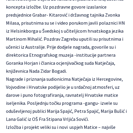
koncepta izložbe. Uz pozdravne govore izaslanice
predsjednice Grabar- Kitarović i državnog tajnika Zvonka
Milasa, prisutnima su se i video porukom javili polaznici HN
iz Helsinkborga u Švedskoj s učiteljicom hrvatskoga jezika
Martinom Mihalić. Pozdrav Zagrebu uputili su prisutnima i
učenici iz Australije. Prije dodjele nagrada, govorile su i
direktorica Etnografskog muzeja -institucije partnera
Goranka Horjan i članica ocjenjivačkog suda Natječaja,
književnica Nada Zidar Bogadi.
Nagrade i priznanja sudionicima Natječaja iz Hercegovine,
Vojvodine i Hrvatske podijelio je u srdačnoj atmosferi, uz
darove i puno fotografiranja, ravnatelj Hrvatske matice
iseljenika. Posljednju točku programa -gangu- izvele su
oduševljenoj publici Marija Spajić, Petra Spajić, Marija Bušić i
Lana Galić iz OŠ Fra Stipana Vrljića Sovići.
Izložba i projekt veliki su i novi uspjeh Matice – najviše