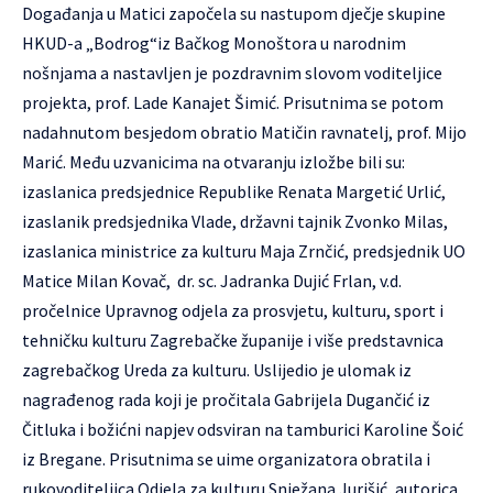
Događanja u Matici započela su nastupom dječje skupine
HKUD-a „Bodrog“iz Bačkog Monoštora u narodnim
nošnjama a nastavljen je pozdravnim slovom voditeljice
projekta, prof. Lade Kanajet Šimić. Prisutnima se potom
nadahnutom besjedom obratio Matičin ravnatelj, prof. Mijo
Marić. Među uzvanicima na otvaranju izložbe bili su:
izaslanica predsjednice Republike Renata Margetić Urlić,
izaslanik predsjednika Vlade, državni tajnik Zvonko Milas,
izaslanica ministrice za kulturu Maja Zrnčić, predsjednik UO
Matice Milan Kovač, dr. sc. Jadranka Dujić Frlan, v.d.
pročelnice Upravnog odjela za prosvjetu, kulturu, sport i
tehničku kulturu Zagrebačke županije i više predstavnica
zagrebačkog Ureda za kulturu. Uslijedio je ulomak iz
nagrađenog rada koji je pročitala Gabrijela Dugančić iz
Čitluka i božićni napjev odsviran na tamburici Karoline Šoić
iz Bregane. Prisutnima se uime organizatora obratila i
rukovoditeljica Odjela za kulturu Snježana Jurišić, autorica