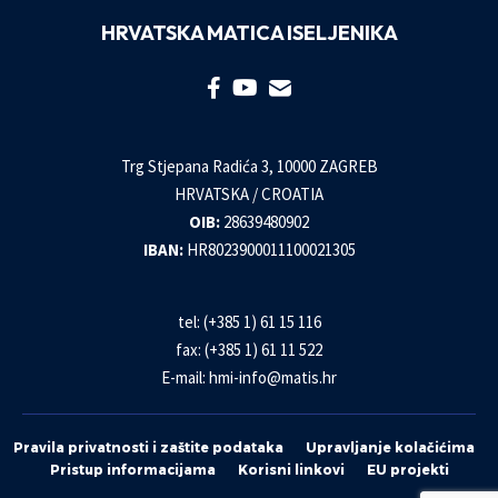
HRVATSKA MATICA ISELJENIKA
Trg Stjepana Radića 3, 10000 ZAGREB
HRVATSKA / CROATIA
OIB:
28639480902
IBAN:
HR8023900011100021305
tel: (+385 1) 61 15 116
fax: (+385 1) 61 11 522
E-mail:
hmi-info@matis.hr
Pravila privatnosti i zaštite podataka
Upravljanje kolačićima
Pristup informacijama
Korisni linkovi
EU projekti