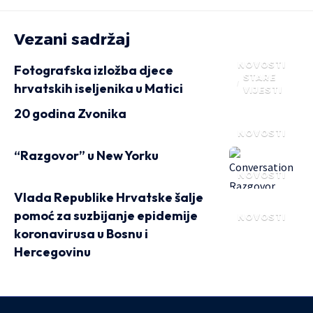
Vezani sadržaj
NOVOSTI
Fotografska izložba djece
STARE
hrvatskih iseljenika u Matici
VIJESTI
20 godina Zvonika
NOVOSTI
“Razgovor” u New Yorku
NOVOSTI
Vlada Republike Hrvatske šalje
pomoć za suzbijanje epidemije
NOVOSTI
koronavirusa u Bosnu i
Hercegovinu