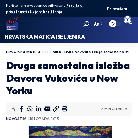
Korištenjem ove stranice prihvaćate
Pravila o
Prihvaćam
privatnosti
i
Uvjete korištenja
.
Open to
Aa
HRVATSKA MATICA ISELJENIKA
HRVATSKA MATICA ISELJENIKA - HMI
>
Novosti
>
Druga samostalna izložba Davora Vukovića u New Yorku
Druga samostalna izložba
Davora Vukovića u New
Yorku
2 MIN ČITANJA
NOVOSTI
16. LISTOPADA 2013.