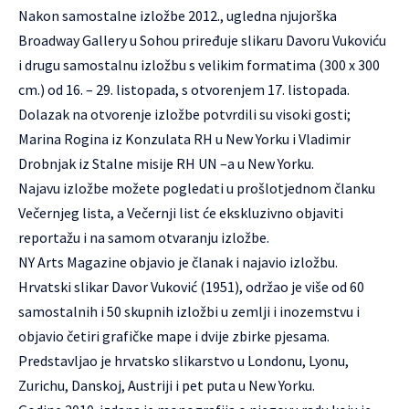
Nakon samostalne izložbe 2012., ugledna njujorška
Broadway Gallery
u Sohou priređuje slikaru Davoru Vukoviću
i drugu samostalnu izložbu s velikim formatima (300 x 300
cm.) od 16. – 29. listopada, s otvorenjem 17. listopada.
Dolazak na otvorenje izložbe potvrdili su visoki gosti;
Marina Rogina iz Konzulata RH u New Yorku i Vladimir
Drobnjak iz Stalne misije RH UN –a u New Yorku.
Najavu izložbe možete pogledati u prošlotjednom članku
Večernjeg lista
, a Večernji list će ekskluzivno objaviti
reportažu i na samom otvaranju izložbe.
NY Arts Magazine
objavio je članak i najavio izložbu.
Hrvatski slikar
Davor Vuković
(1951), održao je više od 60
samostalnih i 50 skupnih izložbi u zemlji i inozemstvu i
objavio četiri grafičke mape i dvije zbirke pjesama.
Predstavljao je hrvatsko slikarstvo u Londonu, Lyonu,
Zurichu, Danskoj, Austriji i pet puta u New Yorku.