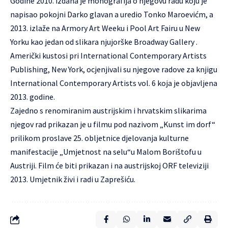
Godine 2010. izdana je monografija o njegovu radu koju je
napisao pokojni Darko glavan a uredio Tonko Maroevićm, a
2013. izlaže na Armory Art Weeku i Pool Art Fairu u New
Yorku kao jedan od slikara njujorške Broadway Gallery .
Američki kustosi pri International Contemporary Artists
Publishing, New York, ocjenjivali su njegove radove za knjigu
International Contemporary Artists vol. 6 koja je objavljena
2013. godine.
Zajedno s renomiranim austrijskim i hrvatskim slikarima
njegov rad prikazan je u filmu pod nazivom „Kunst im dorf“
prilikom proslave 25. obljetnice djelovanja kulturne
manifestacije „Umjetnost na selu“u Malom Borištofu u
Austriji. Film će biti prikazan i na austrijskoj ORF televiziji
2013. Umjetnik živi i radi u Zaprešiću.