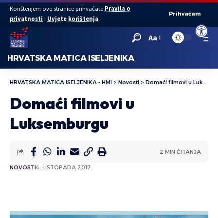
Korištenjem ove stranice prihvaćate
Pravila o
Prihvaćam
privatnosti
i
Uvjete korištenja
.
Open to
Aa
HRVATSKA MATICA ISELJENIKA
HRVATSKA MATICA ISELJENIKA - HMI
>
Novosti
>
Domaći filmovi u Luksemburgu
Domaći filmovi u
Luksemburgu
2 MIN ČITANJA
NOVOSTI
4. LISTOPADA 2017.