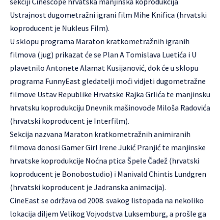
sekciji Cinéscope hrvatska manjinska koprodukcija
Ustrajnost dugometražni igrani film Mihe Knifica (hrvatski
koproducent je Nukleus Film).
U sklopu programa Maraton kratkometražnih igranih
filmova (jug) prikazat će se Plan A Tomislava Luetića i U
plavetnilo Antonete Alamat Kusijanović, dok će u sklopu
programa FunnyEast gledatelji moći vidjeti dugometražne
filmove Ustav Republike Hrvatske Rajka Grlića te manjinsku
hrvatsku koprodukciju Dnevnik mašinovođe Miloša Radovića
(hrvatski koproducent je Interfilm).
Sekcija nazvana Maraton kratkometražnih animiranih
filmova donosi Gamer Girl Irene Jukić Pranjić te manjinske
hrvatske koprodukcije Noćna ptica Špele Čadež (hrvatski
koproducent je Bonobostudio) i Manivald Chintis Lundgren
(hrvatski koproducent je Jadranska animacija).
CineEast se održava od 2008. svakog listopada na nekoliko
lokacija diljem Velikog Vojvodstva Luksemburg, a prošle ga