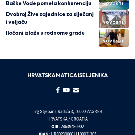
Baške Vode pomela konkurenciju
NOVOSTI
Dvobroj Žive zajednice za siječanj
i veljaču
NOVOSTI
Iločani izlažu u rodnome gradu
NOVOSTI
HRVATSKA MATICA ISELJENIKA
Trg Stjepana Radića 3, 10000 ZAGREB
HRVATSKA / CROATIA
OIB:
28639480902
IBAN:
HR8023900011100021305