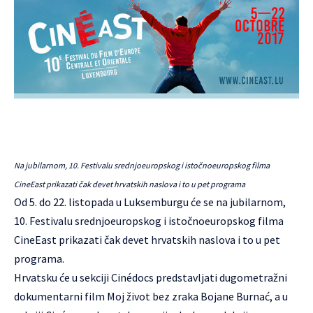
Na jubilarnom, 10. Festivalu srednjoeuropskog i istočnoeuropskog filma
CineEast prikazati čak devet hrvatskih naslova i to u pet programa
Od 5. do 22. listopada u Luksemburgu će se na jubilarnom,
10. Festivalu srednjoeuropskog i istočnoeuropskog filma
CineEast
prikazati čak devet hrvatskih naslova i to u pet
programa.
Hrvatsku će u sekciji Cinédocs predstavljati dugometražni
dokumentarni film Moj život bez zraka Bojane Burnać, a u