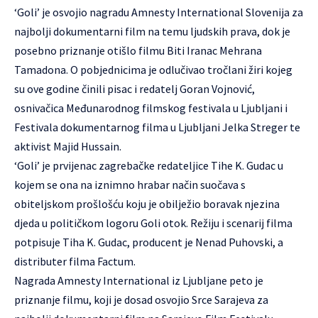
‘Goli’ je osvojio nagradu Amnesty International Slovenija za
najbolji dokumentarni film na temu ljudskih prava, dok je
posebno priznanje otišlo filmu Biti Iranac Mehrana
Tamadona. O pobjednicima je odlučivao tročlani žiri kojeg
su ove godine činili pisac i redatelj Goran Vojnović,
osnivačica Međunarodnog filmskog festivala u Ljubljani i
Festivala dokumentarnog filma u Ljubljani Jelka Streger te
aktivist Majid Hussain.
‘Goli’ je prvijenac zagrebačke redateljice Tihe K. Gudac u
kojem se ona na iznimno hrabar način suočava s
obiteljskom prošlošću koju je obilježio boravak njezina
djeda u političkom logoru Goli otok. Režiju i scenarij filma
potpisuje Tiha K. Gudac, producent je Nenad Puhovski, a
distributer filma Factum.
Nagrada Amnesty International iz Ljubljane peto je
priznanje filmu, koji je dosad osvojio Srce Sarajeva za