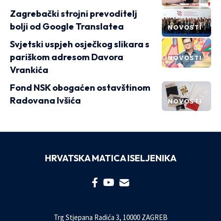
Zagrebački strojni prevoditelj
bolji od Google Translatea
NOVOSTI
Svjetski uspjeh osječkog slikara s
pariškom adresom Davora
NOVOSTI
Vrankića
Fond NSK obogaćen ostavštinom
Radovana Ivšića
NOVOSTI
HRVATSKA MATICA ISELJENIKA
Trg Stjepana Radića 3, 10000 ZAGREB