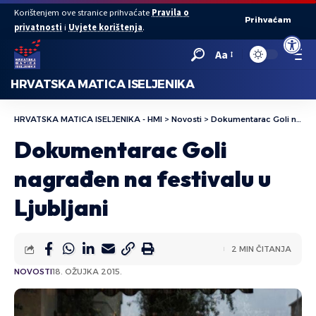
Korištenjem ove stranice prihvaćate
Pravila o
Prihvaćam
privatnosti
i
Uvjete korištenja
.
Open to
Aa
HRVATSKA MATICA ISELJENIKA
HRVATSKA MATICA ISELJENIKA - HMI
>
Novosti
>
Dokumentarac Goli nagrađen na festivalu u Ljubljani
Dokumentarac Goli
nagrađen na festivalu u
Ljubljani
2 MIN ČITANJA
NOVOSTI
18. OŽUJKA 2015.