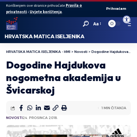
Korištenjem ove stranice prihvaćate
Pravila o
Prihvaćam
privatnosti
i
Uvjete korištenja
.
Open to
Aa
HRVATSKA MATICA ISELJENIKA
HRVATSKA MATICA ISELJENIKA - HMI
>
Novosti
>
Dogodine Hajdukova nogometna akademija u Švicarskoj
Dogodine Hajdukova
nogometna akademija u
Švicarskoj
1 MIN ČITANJA
NOVOSTI
24. PROSINCA 2018.