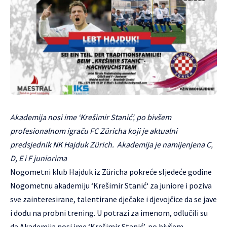
Akademija nosi ime ‘Krešimir Stanić’, po bivšem
profesionalnom igraču FC Züricha koji je aktualni
predsjednik NK Hajduk Zürich. Akademija je namijenjena C,
D, E i F juniorima
Nogometni klub Hajduk iz Züricha pokreće sljedeće godine
Nogometnu akademiju ‘Krešimir Stanić‘ za juniore i poziva
sve zainteresirane, talentirane dječake i djevojčice da se jave
i dođu na probni trening. U potrazi za imenom, odlučili su
da Akademija nosi ime ‘Krešimir Stanić’, po bivšem