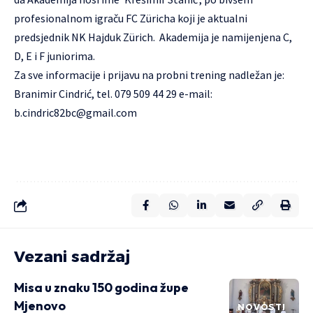
profesionalnom igraču FC Züricha koji je aktualni
predsjednik NK Hajduk Zürich. Akademija je namijenjena C,
D, E i F juniorima.
Za sve informacije i prijavu na probni trening nadležan je:
Branimir Cindrić, tel. 079 509 44 29 e-mail:
b.cindric82bc@gmail.com
Vezani sadržaj
Misa u znaku 150 godina župe
Mjenovo
NOVOSTI