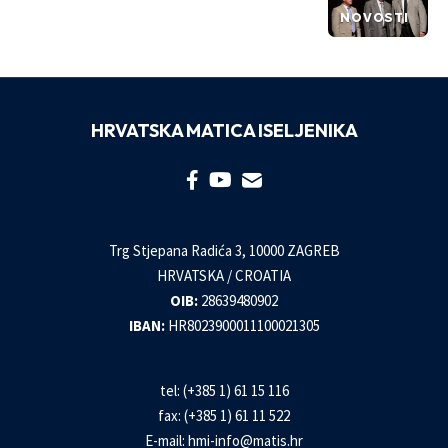
NOVOSTI
HRVATSKA MATICA ISELJENIKA
Trg Stjepana Radića 3, 10000 ZAGREB
HRVATSKA / CROATIA
OIB:
28639480902
IBAN:
HR8023900011100021305
tel: (+385 1) 61 15 116
fax: (+385 1) 61 11 522
E-mail:
hmi-info@matis.hr