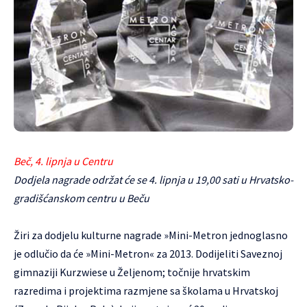
Beč, 4. lipnja u Centru
Dodjela nagrade održat će se 4. lipnja u 19,00 sati u
Hrvatsko-
gradišćanskom centru
u Beču
Žiri za dodjelu kulturne nagrade »Mini-Metron jednoglasno
je odlučio da će »Mini-Metron« za 2013. Dodijeliti Saveznoj
gimnaziji Kurzwiese u Željenom; točnije hrvatskim
razredima i projektima razmjene sa školama u Hrvatskoj