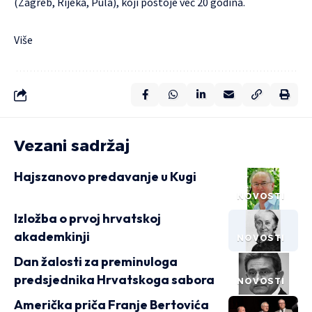
(Zagreb, Rijeka, Pula), koji postoje već 20 godina.
Više
Vezani sadržaj
Hajszanovo predavanje u Kugi
NOVOSTI
Izložba o prvoj hrvatskoj
akademkinji
NOVOSTI
Dan žalosti za preminuloga
predsjednika Hrvatskoga sabora
NOVOSTI
Američka priča Franje Bertovića