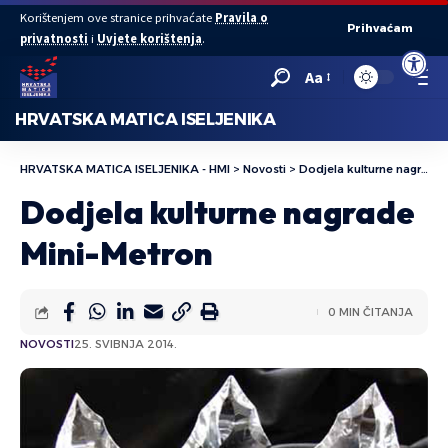
Korištenjem ove stranice prihvaćate
Pravila o
Prihvaćam
privatnosti
i
Uvjete korištenja
.
Open to
Aa
HRVATSKA MATICA ISELJENIKA
HRVATSKA MATICA ISELJENIKA - HMI
>
Novosti
>
Dodjela kulturne nagrade Mini-Metron
Dodjela kulturne nagrade
Mini-Metron
0 MIN ČITANJA
NOVOSTI
25. SVIBNJA 2014.