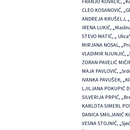
FRANJO KOVAČIĆ, „Kula
CLEO KOSANOVIĆ, „Gloss
ANDREJA KRUŠELJ, „Cvil
IRENA LUKIĆ, „Maslina“
STEVO MATIĆ, „ Ulica“ 
MIRJANA NOSAL, „Prolje
VLADIMIR NJUNJIĆ, „Lep
ZORAN PAVELIĆ MIČIN, „
MAJA PAVLOVIĆ, „Srdele
IVANKA PAVUŠEK, „Klem
LJILJANA POKUPIĆ DELE
SILVERIJA PRPIĆ, „Brez
KARLOTA SIMERL POSAVE
DANICA SMILJANIĆ KONJ
VESNA STOJNIĆ, „Sjećan