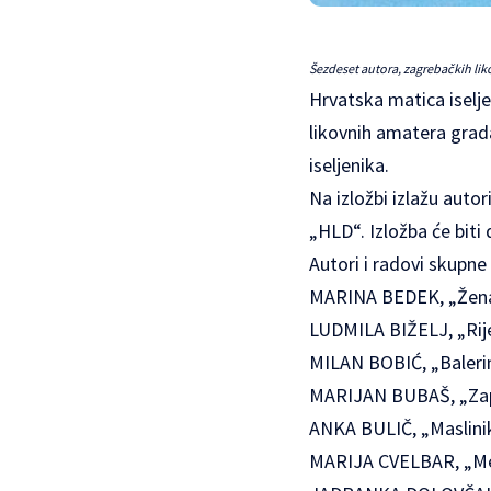
Šezdeset autora, zagrebačkih lik
Hrvatska matica iselje
likovnih amatera grada
iseljenika.
Na izložbi izlažu auto
„HLD“. Izložba će biti
Autori i radovi skupne 
MARINA BEDEK, „Žena“ 
LUDMILA BIŽELJ, „Rijek
MILAN BOBIĆ, „Balerina
MARIJAN BUBAŠ, „Zapis
ANKA BULIČ, „Maslinik“
MARIJA CVELBAR, „Medv