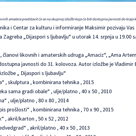
ovnih amatera predstavit će se na skupnoj izložbi koja će biti dostupna javnosti do kraja
nika i
Centar za kulturu i informiranje Maksimir
pozivaju Vas 
 Zagreba „Dijaspori s ljubavlju“ u utorak 14. srpnja u 19.00 s
ri, članovi likovnih i amaterskih udruga „Amaciz“, „Ama Artem
 dostupna javnosti do 31. kolovoza. Autor izložbe je Vladimir 
izložbe „ Dijaspori s ljubavlju“
, skulptura , kombinirana tehnika , 2015
a sama gradi obale“ , ulje/platno , 40 x 50 , 2010
“ , ulje/platno , 80 x 80 , 2014
 prošlosti“ , kombinirana tehnika , 70 x 90 , 2015
 , akril/karton , 50 x 52 , 2012
edgrad“ , akril/platno , 40 x 50 , 2013