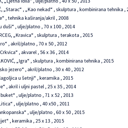
etna idila“ , ulje/platno , 40 x 50 , 2013
Starac“ , „Kao nekad“ , skulptura , kombinirana tehnika , 
, tehnika kaširanja/akril , 2008
duši“ , ulje/platno , 70 x 100 , 2014
G, „Kravica“ , skulptura , terakota , 2015
 , akril/platno , 70 x 50 , 2012
kvica“ , akvarel , 56 x 36 , 2014
IĆ, „Igra“ , skulptura , kombinirana tehnika , 2015
 jezero“ , akril/platno , 30 x 40 , 2012
oljica u šetnji“ , keramika , 2015
 akril i uljni pastel , 25 x 35 , 2014
uket“ , ulje/platno , 71 x 52 , 2013
ca“ , ulje/platno , 40 x50 , 2011
opanska“ , ulje/platno , 60 x 50 , 2015
t“ , keramika , 25 x 13 , 2015