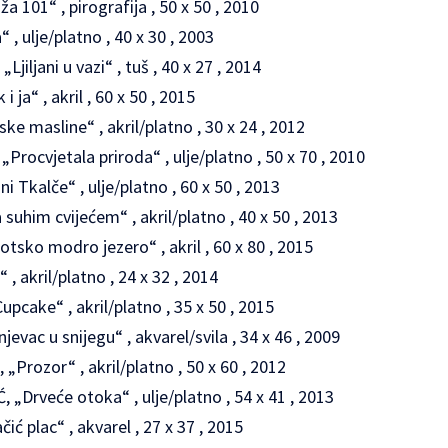
101“ , pirografija , 50 x 50 , 2010
 ulje/platno , 40 x 30 , 2003
iljani u vazi“ , tuš , 40 x 27 , 2014
ja“ , akril , 60 x 50 , 2015
e masline“ , akril/platno , 30 x 24 , 2012
rocvjetala priroda“ , ulje/platno , 50 x 70 , 2010
 Tkalče“ , ulje/platno , 60 x 50 , 2013
uhim cvijećem“ , akril/platno , 40 x 50 , 2013
sko modro jezero“ , akril , 60 x 80 , 2015
, akril/platno , 24 x 32 , 2014
cake“ , akril/platno , 35 x 50 , 2015
evac u snijegu“ , akvarel/svila , 34 x 46 , 2009
ozor“ , akril/platno , 50 x 60 , 2012
Drveće otoka“ , ulje/platno , 54 x 41 , 2013
ć plac“ , akvarel , 27 x 37 , 2015