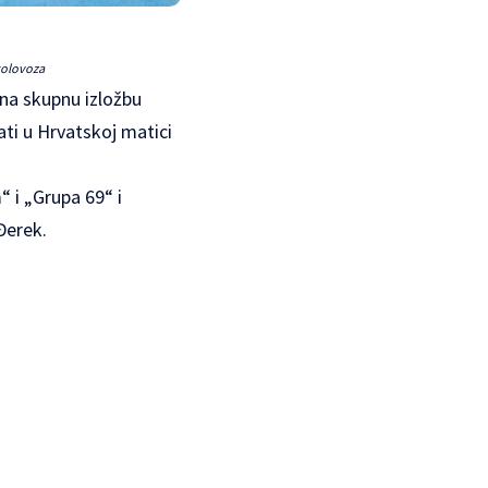
 kolovoza
na skupnu izložbu
ati u Hrvatskoj matici
“ i „Grupa 69“ i
Đerek.