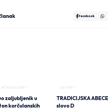
 članak
Facebook
STARE VIJESTI
NOVOSTI
o zaljubljenik u
TRADICIJSKA ABECE
ton korčulanskih
slovo D