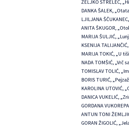
ŽELJKO STRELEC, „Hiža 
DANKA ŠALEK, „Otata“ ,
LJILJANA ŠČUKANEC, „Lj
ANITA ŠKUGOR, „Otok i 
MARIJA ŠULJIĆ, „Lunjsk
KSENIJA TALIJANČIĆ, „P
MARIJA TOKIĆ, „U tišini
NADA TOMŠIĆ, „Vrč sa s
TOMISLAV TOLIĆ, „Imot
BORIS TURIĆ, „Pejzaž“ 
KAROLINA UTOVIĆ, „Cup
DANICA VUKELIĆ, „Zrinj
GORDANA VUKOREPA, „Pr
ANTUN TONI ŽEMLJIĆ, „
GORAN ŽIGOLIĆ, „Jelači