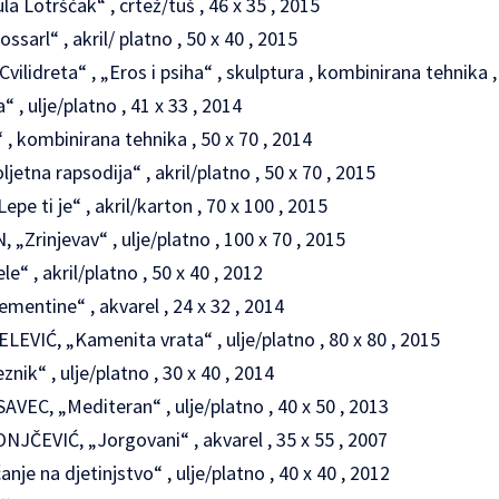
 Lotrščak“ , crtež/tuš , 46 x 35 , 2015
arl“ , akril/ platno , 50 x 40 , 2015
idreta“ , „Eros i psiha“ , skulptura , kombinirana tehnika 
 , ulje/platno , 41 x 33 , 2014
, kombinirana tehnika , 50 x 70 , 2014
tna rapsodija“ , akril/platno , 50 x 70 , 2015
e ti je“ , akril/karton , 70 x 100 , 2015
Zrinjevav“ , ulje/platno , 100 x 70 , 2015
“ , akril/platno , 50 x 40 , 2012
entine“ , akvarel , 24 x 32 , 2014
VIĆ, „Kamenita vrata“ , ulje/platno , 80 x 80 , 2015
nik“ , ulje/platno , 30 x 40 , 2014
C, „Mediteran“ , ulje/platno , 40 x 50 , 2013
ČEVIĆ, „Jorgovani“ , akvarel , 35 x 55 , 2007
je na djetinjstvo“ , ulje/platno , 40 x 40 , 2012