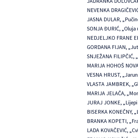
JADRANKA DOLOVČAK, „Lj
NEVENKA DRAGIČEVIĆ, „
JASNA DULAR, „Pučine“ 
SONJA ĐURIĆ, „Oluja u 
NEDJELJKO FRANE ERCE
GORDANA FIJAN, „Jutro“
SNJEŽANA FILIPČIĆ, „Cr
MARIJA HOHOŠ NOVAKOV
VESNA HRUST, „Jarunsko
VLASTA JAMBREK, „Glag
MARIJA JELAČA, „More“ ,
JURAJ JONKE, „Lijepi b
BISERKA KONEČNY, „Liti
BRANKA KOPETI, „Frank
LADA KOVAČEVIĆ, „Cvije