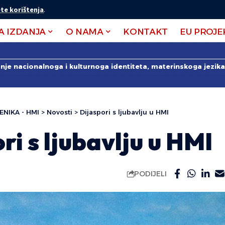
te korištenja
.
A IZDANJA
O NAMA
KONTAKT
EU PROJE
anje nacionalnoga i kulturnoga identiteta, materinskoga jezika 
ENIKA - HMI
>
Novosti
>
Dijaspori s ljubavlju u HMI
ri s ljubavlju u HMI
PODIJELI