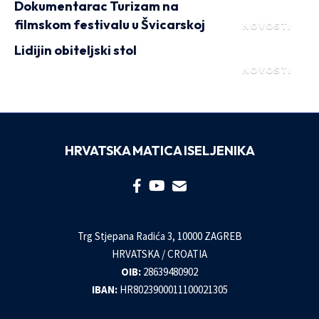
Dokumentarac Turizam na
filmskom festivalu u Švicarskoj
NOVOSTI
Lidijin obiteljski stol
NOVOSTI
HRVATSKA MATICA ISELJENIKA
Trg Stjepana Radića 3, 10000 ZAGREB
HRVATSKA / CROATIA
OIB:
28639480902
IBAN:
HR8023900011100021305