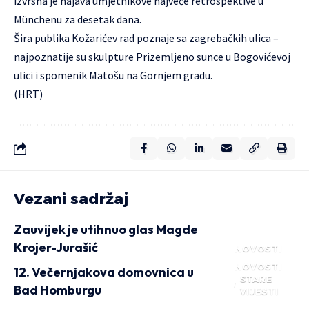
izvrsna je najava umjetnikove najveće retrospektive u
Münchenu za desetak dana.
Šira publika Kožarićev rad poznaje sa zagrebačkih ulica –
najpoznatije su skulpture Prizemljeno sunce u Bogovićevoj
ulici i spomenik Matošu na Gornjem gradu.
(HRT)
Vezani sadržaj
Zauvijek je utihnuo glas Magde
Krojer-Jurašić
NOVOSTI
NOVOSTI
12. Večernjakova domovnica u
STARE
Bad Homburgu
VIJESTI