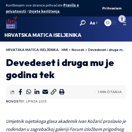
Korištenjem ove stranice prihvaćate
Pravila o
Prihvaćam
privatnosti
i
Uvjete korištenja
.
Open to
Aa
HRVATSKA MATICA ISELJENIKA
HRVATSKA MATICA ISELJENIKA - HMI
>
Novosti
>
Devedeset i druga mu je godina tek
Devedeset i druga mu je
godina tek
1 MIN ČITANJA
NOVOSTI
11. LIPNJA 2013.
Umjetnik svjetskoga glasa akademik Ivan Kožarić proslavio je
rođendan u zagrebačkoj galeriji Forum izložbom prigodnog