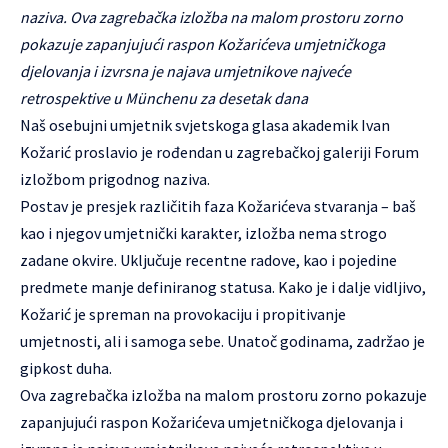
naziva. Ova zagrebačka izložba na malom prostoru zorno
pokazuje zapanjujući raspon Kožarićeva umjetničkoga
djelovanja i izvrsna je najava umjetnikove najveće
retrospektive u Münchenu za desetak dana
Naš osebujni umjetnik svjetskoga glasa akademik Ivan
Kožarić proslavio je rođendan u zagrebačkoj galeriji Forum
izložbom prigodnog naziva.
Postav je presjek različitih faza Kožarićeva stvaranja – baš
kao i njegov umjetnički karakter, izložba nema strogo
zadane okvire. Uključuje recentne radove, kao i pojedine
predmete manje definiranog statusa. Kako je i dalje vidljivo,
Kožarić je spreman na provokaciju i propitivanje
umjetnosti, ali i samoga sebe. Unatoč godinama, zadržao je
gipkost duha.
Ova zagrebačka izložba na malom prostoru zorno pokazuje
zapanjujući raspon Kožarićeva umjetničkoga djelovanja i