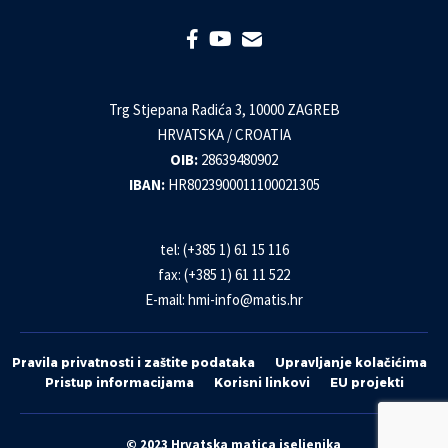
Trg Stjepana Radića 3, 10000 ZAGREB
HRVATSKA / CROATIA
OIB:
28639480902
IBAN:
HR8023900011100021305
tel: (+385 1) 61 15 116
fax: (+385 1) 61 11 522
E-mail:
hmi-info@matis.hr
Pravila privatnosti i zaštite podataka
Upravljanje kolačićima
Pristup informacijama
Korisni linkovi
EU projekti
© 2023 Hrvatska matica iseljenika