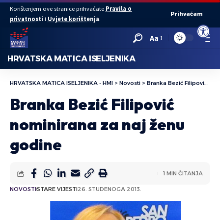
Korištenjem ove stranice prihvaćate
Pravila o
Prihvaćam
privatnosti
i
Uvjete korištenja
.
Open to
Aa
HRVATSKA MATICA ISELJENIKA
HRVATSKA MATICA ISELJENIKA - HMI
>
Novosti
>
Branka Bezić Filipović nominirana za naj ženu godine
Branka Bezić Filipović
nominirana za naj ženu
godine
1 MIN ČITANJA
NOVOSTI
STARE VIJESTI
26. STUDENOGA 2013.