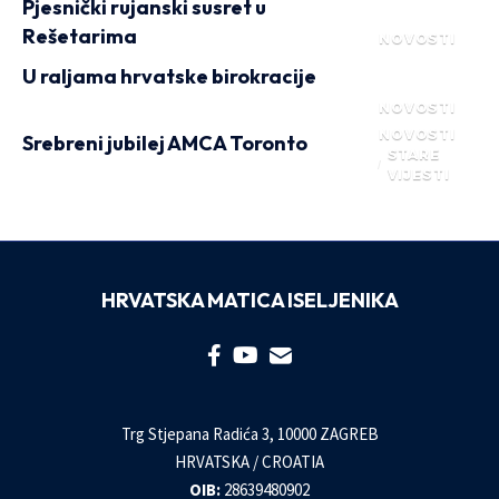
Pjesnički rujanski susret u
Rešetarima
NOVOSTI
U raljama hrvatske birokracije
NOVOSTI
NOVOSTI
Srebreni jubilej AMCA Toronto
STARE
VIJESTI
HRVATSKA MATICA ISELJENIKA
Trg Stjepana Radića 3, 10000 ZAGREB
HRVATSKA / CROATIA
OIB:
28639480902