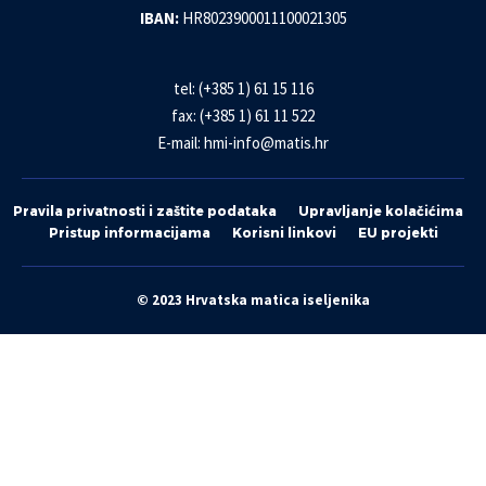
IBAN:
HR8023900011100021305
tel: (+385 1) 61 15 116
fax: (+385 1) 61 11 522
E-mail:
hmi-info@matis.hr
Pravila privatnosti i zaštite podataka
Upravljanje kolačićima
Pristup informacijama
Korisni linkovi
EU projekti
© 2023 Hrvatska matica iseljenika