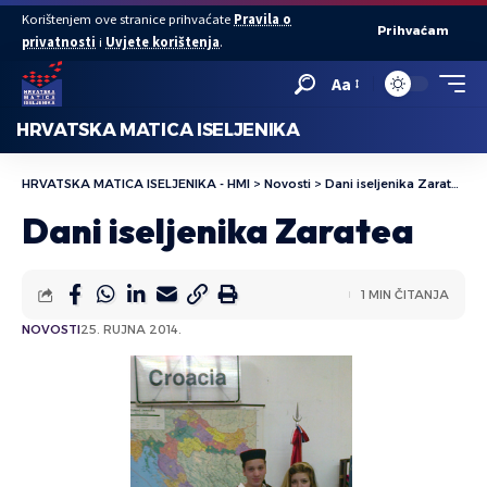
Korištenjem ove stranice prihvaćate
Pravila o
Prihvaćam
privatnosti
i
Uvjete korištenja
.
Aa
HRVATSKA MATICA ISELJENIKA
HRVATSKA MATICA ISELJENIKA - HMI
>
Novosti
>
Dani iseljenika Zaratea
Dani iseljenika Zaratea
1 MIN ČITANJA
NOVOSTI
25. RUJNA 2014.