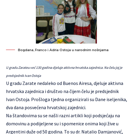
Bogdana, Franco i Adria Ostoja u narodnim nošnjama
U gradu Zarateu već 130 godina djeluje aktivna hrvatska zajednica. Na čelu joj je
predsjednik Ivan Ostoja
U gradu Zarate nedaleko od Buenos Airesa, djeluje aktivna
hrvatska zajednica i društvo na čijem čelu je predsjednik
Ivan Ostoja. Prošloga tjedna organizirali su Dane iseljenika,
dva dana posvećena hrvatskoj zajednici.
Na štandovima su se našli razni artikli koji podsjećaju na
domovinu a podijeljene su i spomenice onima koji žive u
Argentini duže od 50 godina. To su dr. Natalio Damjanović,