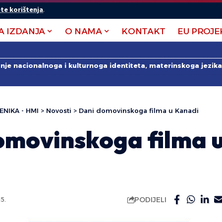
te korištenja
.
A IZDANJA
O NAMA
KONTAKT
EU PROJE
anje nacionalnoga i kulturnoga identiteta, materinskoga jezika 
ENIKA - HMI
>
Novosti
>
Dani domovinskoga filma u Kanadi
omovinskoga filma 
PODIJELI
5.