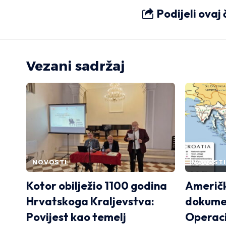
Podijeli ovaj
Vezani sadržaj
NOVOSTI
NOVOSTI
Kotor obilježio 1100 godina
Američk
Hrvatskoga Kraljevstva:
dokumen
Povijest kao temelj
Operaci