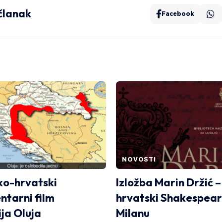
 članak
Facebook
NOVOSTI
o-hrvatski
Izložba Marin Držić –
tarni film
hrvatski Shakespear
ja Oluja
Milanu