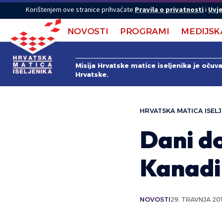
Korištenjem ove stranice prihvaćate
Pravila o privatnosti
i
Uvje
NOVOSTI
PROGRAMI
MEDIJSK
Misija Hrvatske matice iseljenika je očuv
Hrvatske.
HRVATSKA MATICA ISELJ
Dani d
Kanadi
NOVOSTI
29. TRAVNJA 201