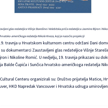
ljeni glas redateljice Višnje Starešine i Velebitska priča redateljica Jasmine Bijron i Nik
hrvatsko-američkoga redatelja Nikole Kneza, koji je nazočio projekciji
 19. travnja u Hrvatskom kulturnom centru održani Dani dom
su dokumentarci Zaustavljeni glas redateljice Višnje Starešin
jron i Nikoline Romić. U nedjelju, 19. travnja prikazani su do
ja Balde Čupića i Sunčica hrvatsko-američkoga redatelja Niko
ultural Centeru organizirali su: Društvo prijatelja Matice, Hr
ver, HKD Napredak Vancouver i Hrvatska udruga umirovljen