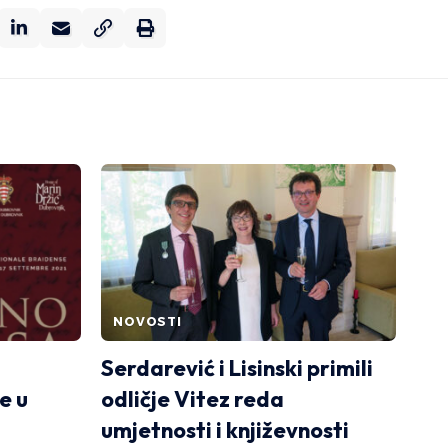
NOVOSTI
Serdarević i Lisinski primili
e u
odličje Vitez reda
umjetnosti i književnosti