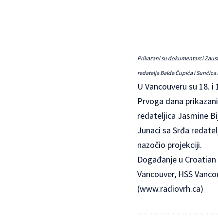
Prikazani su dokumentarci Zaustav
redatelja Balde Čupića i Sunčica 
U Vancouveru su 18. i
Prvoga dana prikazani 
redateljica Jasmine Bi
Junaci sa Srđa redatel
nazočio projekciji.
Događanje u Croatian C
Vancouver, HSS Vancou
(
www.radiovrh.ca
)