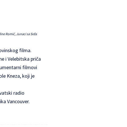
oline Romić, Junaci sa Srđa
ovinskog filma.
e i Velebitska priča
kumentarni filmovi
le Kneza, koji je
vatski radio
ika Vancouver.